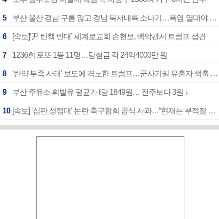
5
부산 울산 경남 구름 많고 경남 북서내륙 소나기…폭염·열대야 계속
6
[속보]‘尹 탄핵 반대’ 세계로교회 손현보, 백악관서 트럼프 접견
7
1236회 로또 1등 11명…당첨금 각 24억4000만 원
8
‘탄약 부족 사태’ 보도에 격노한 트럼프…군사기밀 유출자 색출 지시
9
부산 주유소 휘발유 평균가 ℓ당 1849원… 전주보다 3원 ↓
10
[속보] ‘심판 성접대’ 논란 축구협회 공식 사과…“현재는 부적절 행위 없어”