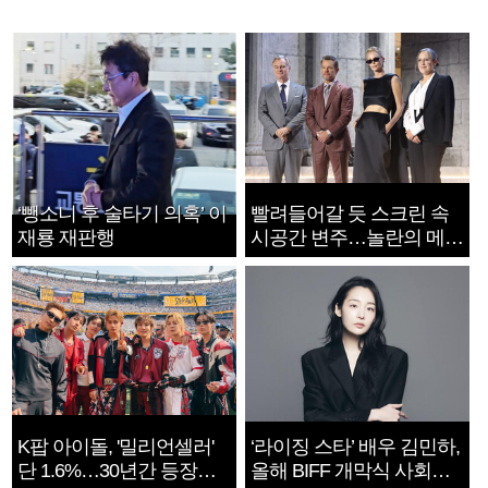
‘뺑소니 후 술타기 의혹’ 이
빨려들어갈 듯 스크린 속
재룡 재판행
시공간 변주…놀란의 메시
지는 ‘전쟁 속죄’
K팝 아이돌, '밀리언셀러'
‘라이징 스타’ 배우 김민하,
단 1.6%…30년간 등장
올해 BIFF 개막식 사회자