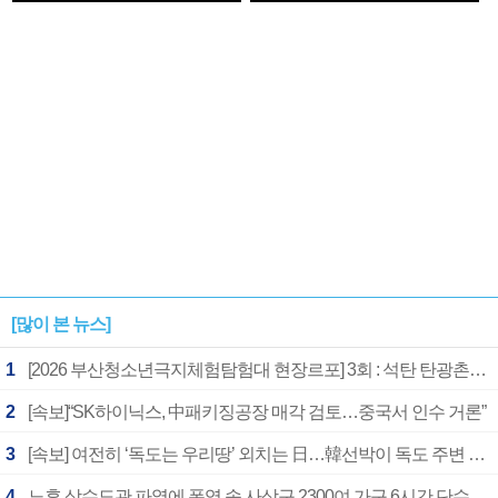
1182개팀 전수조사
확정
[많이 본 뉴스]
1
[2026 부산청소년극지체험탐험대 현장르포] 3회 : 석탄 탄광촌에서 북극 연구의 중심지로
2
[속보]“SK하이닉스, 中패키징공장 매각 검토…중국서 인수 거론”
3
[속보] 여전히 ‘독도는 우리땅’ 외치는 日…韓선박이 독도 주변 해양조사 활동하자 반발
4
노후 상수도관 파열에 폭염 속 사상구 2300여 가구 6시간 단수