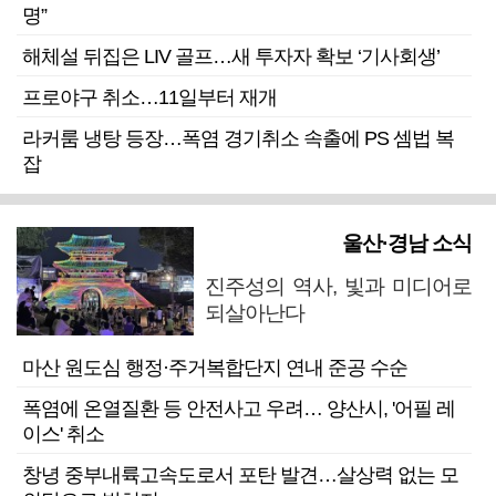
명”
해체설 뒤집은 LIV 골프…새 투자자 확보 ‘기사회생’
프로야구 취소…11일부터 재개
라커룸 냉탕 등장…폭염 경기취소 속출에 PS 셈법 복
잡
울산·경남 소식
진주성의 역사, 빛과 미디어로
되살아난다
마산 원도심 행정·주거복합단지 연내 준공 수순
폭염에 온열질환 등 안전사고 우려… 양산시, '어필 레
이스' 취소
창녕 중부내륙고속도로서 포탄 발견…살상력 없는 모