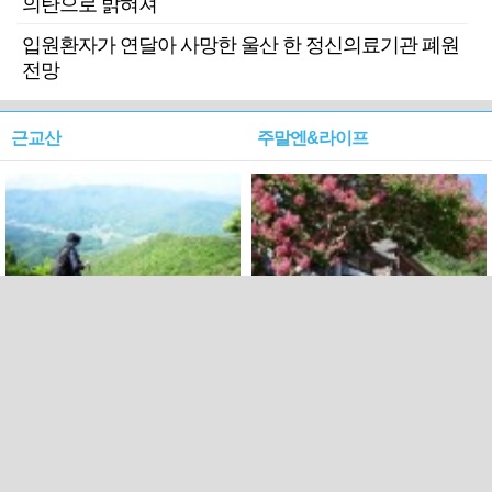
의탄으로 밝혀져
입원환자가 연달아 사망한 울산 한 정신의료기관 폐원
전망
근교산
주말엔&라이프
근교산&그너머…상주·문경
폭염보다 더 뜨거워라…100
청화산~시루봉
일을 붉게 불태울 ‘선비정신’
피었네
PC버전
엑스
페이스북
Copyright ⓒ 2015 All rights reserved by 국제신문