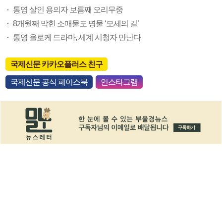
통영 살인 용의자 보름째 오리무중
8개월째 막힌 소매물도 명물 ‘모세의 길’
통영 올로케 드라마, 세계 시청자 만난다
국제신문 카카오플러스 친구
국제신문 공식 페이스북
인스타그램