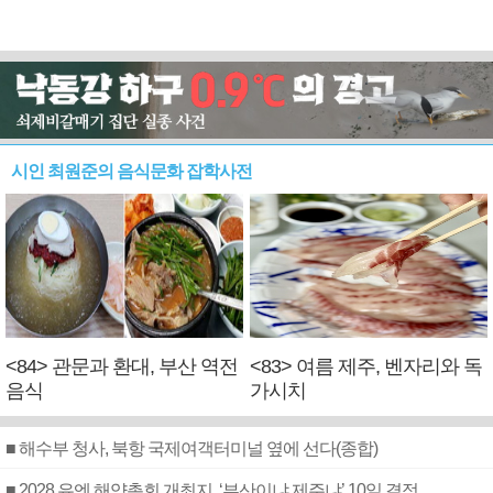
시인 최원준의 음식문화 잡학사전
<84> 관문과 환대, 부산 역전
<83> 여름 제주, 벤자리와 독
음식
가시치
■ 해수부 청사, 북항 국제여객터미널 옆에 선다(종합)
■ 2028 유엔 해양총회 개최지, ‘부산이냐 제주냐’ 10일 결정