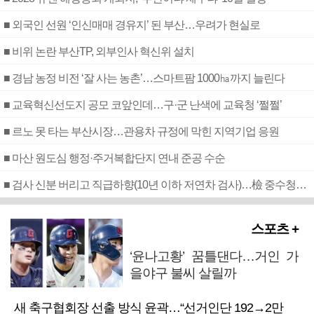
■ 외국인 선원 ‘인신매매 경유지’ 된 부산…우려가 현실로
■ 비위 논란 부산TP, 외부인사 혁신위 설치
■ 경남 농정 비전 ‘잘 사는 농촌’…스마트팜 1000㏊까지 늘린다
■ 교육혁신선도지 공모 코앞인데…구·군 난색에 교육청 ‘쩔쩔’
■ 르노 못 타는 부산시장…관용차 규정에 막힌 지역기업 응원
■ 마산 원도심 행정·주거복합단지 연내 준공 수순
■ 검사 신분 버리고 직급하향(10년 이하 저연차 검사)…檢 중수청행 기피
스포츠 +
‘윤나고황’ 꿈틀댄다…거인 가
을야구 불씨 살릴까
새 축구협회장 선출 방식 윤곽…“선거인단 192→2만