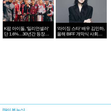
K팝 아이돌, '밀리언셀러'
‘라이징 스타’ 배우 김민하,
단 1.6%…30년간 등장
올해 BIFF 개막식 사회자
1182개팀 전수조사
확정
[많이 본 뉴스]