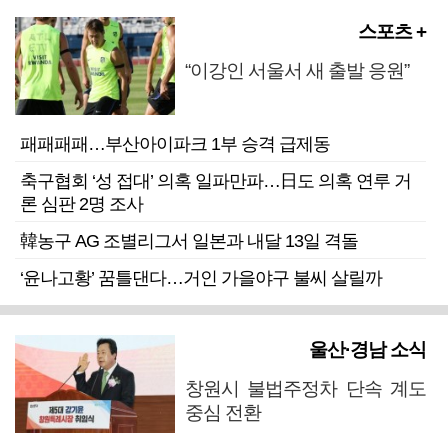
스포츠 +
“이강인 서울서 새 출발 응원”
패패패패…부산아이파크 1부 승격 급제동
축구협회 ‘성 접대’ 의혹 일파만파…日도 의혹 연루 거
론 심판 2명 조사
韓농구 AG 조별리그서 일본과 내달 13일 격돌
‘윤나고황’ 꿈틀댄다…거인 가을야구 불씨 살릴까
울산·경남 소식
창원시 불법주정차 단속 계도
중심 전환