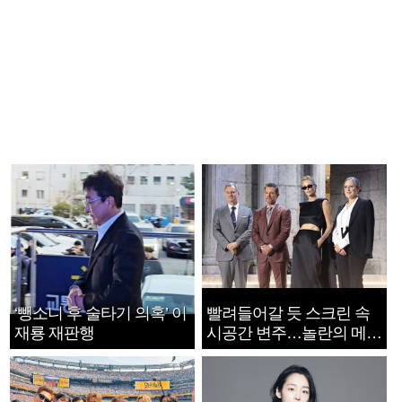
‘뺑소니 후 술타기 의혹’ 이
빨려들어갈 듯 스크린 속
재룡 재판행
시공간 변주…놀란의 메시
지는 ‘전쟁 속죄’