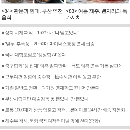
<84> 관문과 환대, 부산 역전
<83> 여름 제주, 벤자리와 독
음식
가시치
■ 상폐 시계 째깍…163개사 “나 떨고있니”
■ ‘빚투’ 후폭풍…20·60대 마이너스통장 연체 급증
■ 국내 대형로펌도 ‘생성형 AI’ 쓴다
■ 축구협회 ‘성 접대’ 의혹 일파만파…日도 의혹 연루 거론 심판 2명 조사
■ 근무여건 깜깜이 중수청…檢수사관 이직 놓고 혼란
■ 기존 일반고 전환…과기원 영재학교 3개 더 만든다
■ 부산시립극단 예술감독 못 뽑았나, 안 뽑았나
■ 로봇 1000대가 상품 입출고 척척…롯데마트 24시간 배송 자동화
■ 해수부 청사, 북항 국제여객터미널 옆에 선다(종합)