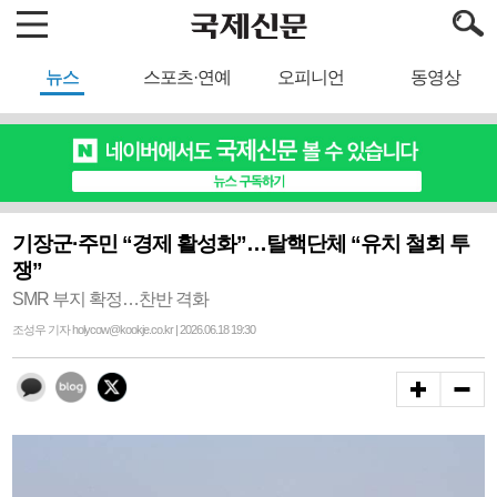
뉴스
스포츠·연예
오피니언
동영상
기장군·주민 “경제 활성화”…탈핵단체 “유치 철회 투
쟁”
SMR 부지 확정…찬반 격화
조성우 기자 holycow@kookje.co.kr | 2026.06.18 19:30