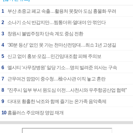
1
부산 초중교 폐교 속출…활용처 못찾아 도심 흉물화 우려
2
소나기 소식 반갑지만…찜통더위·열대야 안 꺾인다
3
창원시 불법주정차 단속 계도 중심 전환
4
‘30분 등산’ 없인 못 가는 천마산전망대…최소 1년 고생길
5
신고 없이 홍보·모집…민간임대조합 피해 주의보
6
엘시티 ‘사무장병원’ 일당 기소…명의 빌려준 의사는 구속
7
근무여건 깜깜이 중수청…檢수사관 이직 놓고 혼란
8
“진주시 일부 부서 원도심 이전…사천시와 우주항공산업 협력”
9
다대포 황홀한 낙조와 함께 즐기는 온가족 음악축제
10
홈플러스 주요매장 영업 재개