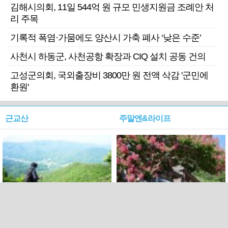
김해시의회, 11일 544억 원 규모 민생지원금 조례안 처
리 주목
기록적 폭염·가뭄에도 양산시 가축 폐사 ‘낮은 수준’
사천시 하동군, 사천공항 확장과 CIQ 설치 공동 건의
고성군의회, 국외출장비 3800만 원 전액 삭감 '군민에
환원'
근교산
주말엔&라이프
근교산&그너머…상주·문경
폭염보다 더 뜨거워라…100
청화산~시루봉
일을 붉게 불태울 ‘선비정신’