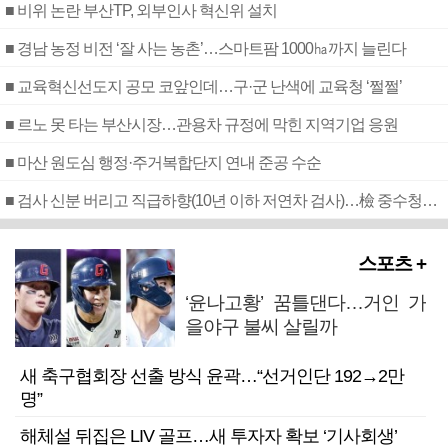
■ 비위 논란 부산TP, 외부인사 혁신위 설치
■ 경남 농정 비전 ‘잘 사는 농촌’…스마트팜 1000㏊까지 늘린다
■ 교육혁신선도지 공모 코앞인데…구·군 난색에 교육청 ‘쩔쩔’
■ 르노 못 타는 부산시장…관용차 규정에 막힌 지역기업 응원
■ 마산 원도심 행정·주거복합단지 연내 준공 수순
■ 검사 신분 버리고 직급하향(10년 이하 저연차 검사)…檢 중수청행 기피
스포츠 +
‘윤나고황’ 꿈틀댄다…거인 가
을야구 불씨 살릴까
새 축구협회장 선출 방식 윤곽…“선거인단 192→2만
명”
해체설 뒤집은 LIV 골프…새 투자자 확보 ‘기사회생’