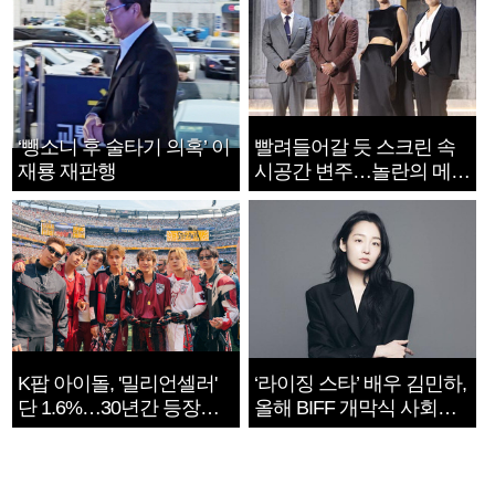
‘뺑소니 후 술타기 의혹’ 이
빨려들어갈 듯 스크린 속
재룡 재판행
시공간 변주…놀란의 메시
지는 ‘전쟁 속죄’
K팝 아이돌, '밀리언셀러'
‘라이징 스타’ 배우 김민하,
단 1.6%…30년간 등장
올해 BIFF 개막식 사회자
1182개팀 전수조사
확정