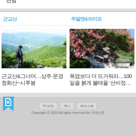
전망
근교산
주말엔&라이프
근교산&그너머…상주·문경
폭염보다 더 뜨거워라…100
청화산~시루봉
일을 붉게 불태울 ‘선비정신’
피었네
PC버전
엑스
페이스북
Copyright ⓒ 2015 All rights reserved by 국제신문