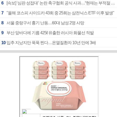
6
[속보] ‘심판 성접대’ 논란 축구협회 공식 사과…“현재는 부적절 행위 없어”
7
"올해 코스피 사이드카 43회 중 25회는 삼전닉스 ETF 이후 발생"
8
서울 중랑구서 흉기 난동…60대 남성 2명 사망
9
부산 앞바다에 기름 425ℓ 유출한 러시아 화물선 적발
10
입추 지났지만 푹푹 찐다…온열질환자 10년 만에 3배