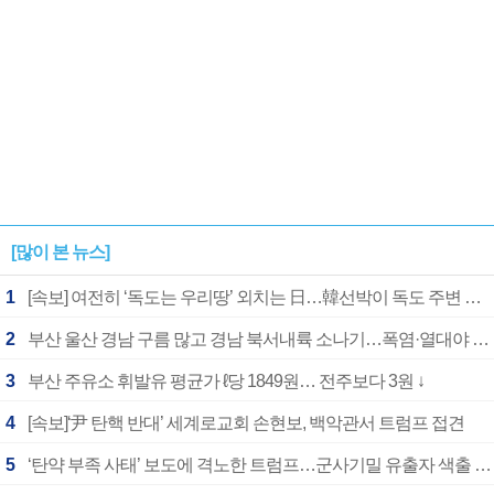
[많이 본 뉴스]
1
[속보] 여전히 ‘독도는 우리땅’ 외치는 日…韓선박이 독도 주변 해양조사 활동하자 반발
2
부산 울산 경남 구름 많고 경남 북서내륙 소나기…폭염·열대야 계속
3
부산 주유소 휘발유 평균가 ℓ당 1849원… 전주보다 3원 ↓
4
[속보]‘尹 탄핵 반대’ 세계로교회 손현보, 백악관서 트럼프 접견
5
‘탄약 부족 사태’ 보도에 격노한 트럼프…군사기밀 유출자 색출 지시