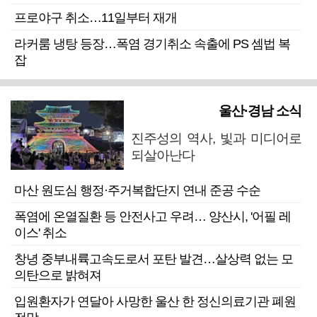
프로야구 취소…11일부터 재개
라커룸 냉탕 등장…폭염 경기취소 속출에 PS 셈법 복
잡
울산·경남 소식
진주성의 역사, 빛과 미디어로
되살아난다
마산 원도심 행정·주거복합단지 연내 준공 수순
폭염에 온열질환 등 안전사고 우려… 양산시, '어필 레
이스' 취소
창녕 중부내륙고속도로서 포탄 발견…살상력 없는 모
의탄으로 밝혀져
입원환자가 연달아 사망한 울산 한 정신의료기관 폐원