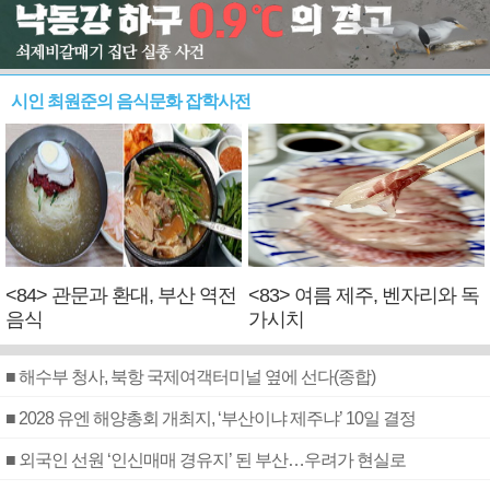
시인 최원준의 음식문화 잡학사전
<84> 관문과 환대, 부산 역전
<83> 여름 제주, 벤자리와 독
음식
가시치
■ 해수부 청사, 북항 국제여객터미널 옆에 선다(종합)
■ 2028 유엔 해양총회 개최지, ‘부산이냐 제주냐’ 10일 결정
■ 외국인 선원 ‘인신매매 경유지’ 된 부산…우려가 현실로