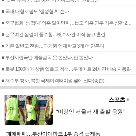
■ 국내 대형로펌도 ‘생성형 AI’ 쓴다
■ 축구협회 ‘성 접대’ 의혹 일파만파…日도 의혹 연루 거론 심판 2명 조사
■ 근무여건 깜깜이 중수청…檢수사관 이직 놓고 혼란
■ 기존 일반고 전환…과기원 영재학교 3개 더 만든다
■ 부산시립극단 예술감독 못 뽑았나, 안 뽑았나
■ 로봇 1000대가 상품 입출고 척척…롯데마트 24시간 배송 자동화
■ 해수부 청사, 북항 국제여객터미널 옆에 선다(종합)
스포츠 +
“이강인 서울서 새 출발 응원”
패패패패…부산아이파크 1부 승격 급제동