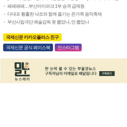
패패패패…부산아이파크 1부 승격 급제동
다대포 황홀한 낙조와 함께 즐기는 온가족 음악축제
부산시립극단 예술감독 못 뽑았나, 안 뽑았나
국제신문 카카오플러스 친구
국제신문 공식 페이스북
인스타그램