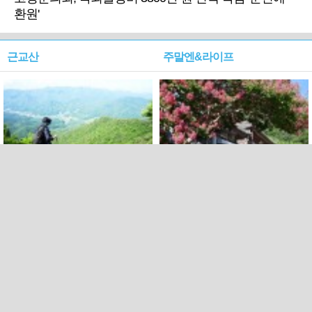
환원'
근교산
주말엔&라이프
근교산&그너머…상주·문경
폭염보다 더 뜨거워라…100
청화산~시루봉
일을 붉게 불태울 ‘선비정신’
피었네
PC버전
엑스
페이스북
Copyright ⓒ 2015 All rights reserved by 국제신문