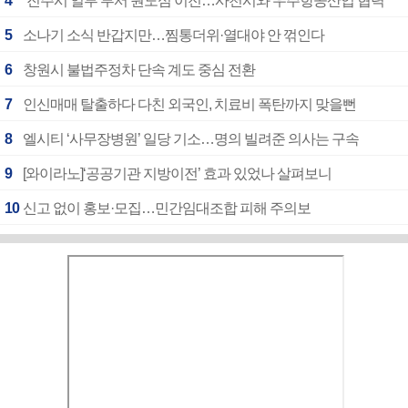
4
“진주시 일부 부서 원도심 이전…사천시와 우주항공산업 협력”
5
소나기 소식 반갑지만…찜통더위·열대야 안 꺾인다
6
창원시 불법주정차 단속 계도 중심 전환
7
인신매매 탈출하다 다친 외국인, 치료비 폭탄까지 맞을뻔
8
엘시티 ‘사무장병원’ 일당 기소…명의 빌려준 의사는 구속
9
[와이라노]‘공공기관 지방이전’ 효과 있었나 살펴보니
10
신고 없이 홍보·모집…민간임대조합 피해 주의보