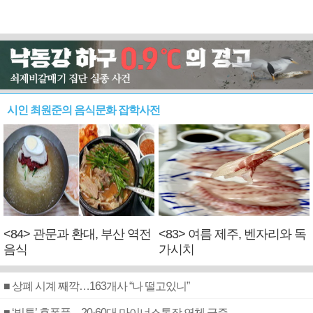
시인 최원준의 음식문화 잡학사전
<84> 관문과 환대, 부산 역전
<83> 여름 제주, 벤자리와 독
음식
가시치
■ 상폐 시계 째깍…163개사 “나 떨고있니”
■ ‘빚투’ 후폭풍…20·60대 마이너스통장 연체 급증