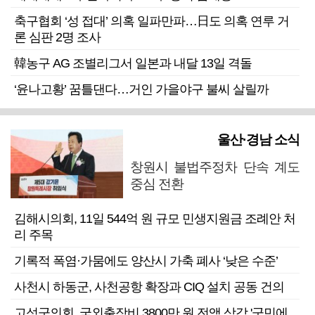
축구협회 ‘성 접대’ 의혹 일파만파…日도 의혹 연루 거
론 심판 2명 조사
韓농구 AG 조별리그서 일본과 내달 13일 격돌
‘윤나고황’ 꿈틀댄다…거인 가을야구 불씨 살릴까
울산·경남 소식
창원시 불법주정차 단속 계도
중심 전환
김해시의회, 11일 544억 원 규모 민생지원금 조례안 처
리 주목
기록적 폭염·가뭄에도 양산시 가축 폐사 ‘낮은 수준’
사천시 하동군, 사천공항 확장과 CIQ 설치 공동 건의
고성군의회, 국외출장비 3800만 원 전액 삭감 '군민에