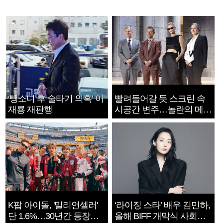
‘뺑소니 후 술타기 의혹’ 이
빨려들어갈 듯 스크린 속
재룡 재판행
시공간 변주…놀란의 메시
지는 ‘전쟁 속죄’
K팝 아이돌, '밀리언셀러'
‘라이징 스타’ 배우 김민하,
단 1.6%…30년간 등장
올해 BIFF 개막식 사회자