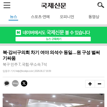
뉴스
스포츠·연예
오피니언
동영상
북·강서구의회 차기 여야 의석수 동일…원 구성 벌써
기싸움
북구 민주 7, 국힘·무소속 7석
임동우 기자 help@kookje.co.kr | 2026.06.17 19:39