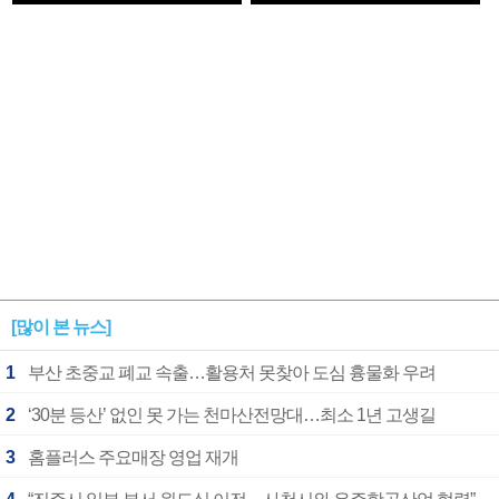
1182개팀 전수조사
확정
[많이 본 뉴스]
1
부산 초중교 폐교 속출…활용처 못찾아 도심 흉물화 우려
2
‘30분 등산’ 없인 못 가는 천마산전망대…최소 1년 고생길
3
홈플러스 주요매장 영업 재개