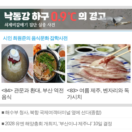
시인 최원준의 음식문화 잡학사전
<84> 관문과 환대, 부산 역전
<83> 여름 제주, 벤자리와 독
음식
가시치
■ 해수부 청사, 북항 국제여객터미널 옆에 선다(종합)
■ 2028 유엔 해양총회 개최지, ‘부산이냐 제주냐’ 10일 결정