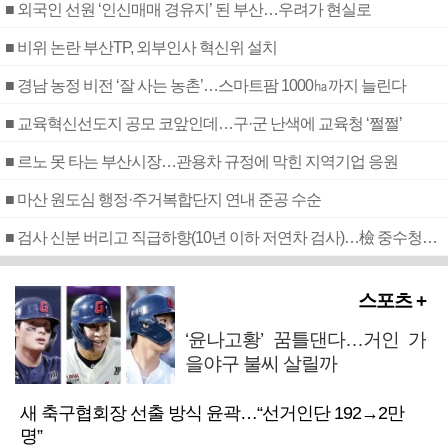
■ 외국인 선원 ‘인신매매 경유지’ 된 부산…우려가 현실로
■ 비위 논란 부산TP, 외부인사 혁신위 설치
■ 경남 농정 비전 ‘잘 사는 농촌’…스마트팜 1000㏊까지 늘린다
■ 교육혁신선도지 공모 코앞인데…구·군 난색에 교육청 ‘쩔쩔’
■ 르노 못 타는 부산시장…관용차 규정에 막힌 지역기업 응원
■ 마산 원도심 행정·주거복합단지 연내 준공 수순
■ 검사 신분 버리고 직급하향(10년 이하 저연차 검사)…檢 중수청행 기피
스포츠 +
‘윤나고황’ 꿈틀댄다…거인 가
을야구 불씨 살릴까
새 축구협회장 선출 방식 윤곽…“선거인단 192→2만
명”