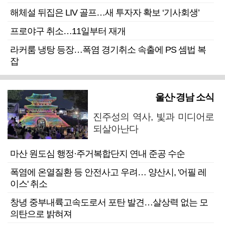
해체설 뒤집은 LIV 골프…새 투자자 확보 ‘기사회생’
프로야구 취소…11일부터 재개
라커룸 냉탕 등장…폭염 경기취소 속출에 PS 셈법 복
잡
울산·경남 소식
진주성의 역사, 빛과 미디어로
되살아난다
마산 원도심 행정·주거복합단지 연내 준공 수순
폭염에 온열질환 등 안전사고 우려… 양산시, '어필 레
이스' 취소
창녕 중부내륙고속도로서 포탄 발견…살상력 없는 모
의탄으로 밝혀져