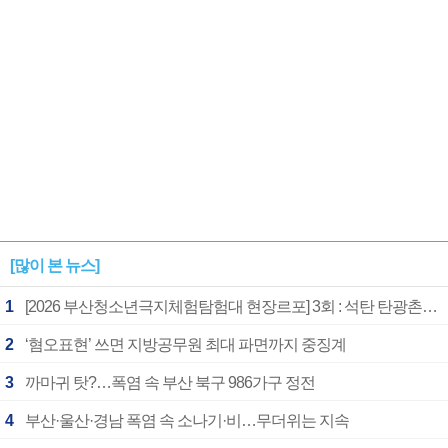
[많이 본 뉴스]
1
[2026 부산청소년극지체험탐험대 현장르포] 3회 : 석탄 탄광촌에서 북극 연구의 중심지로
2
‘혐오표현’ 쓰면 지방공무원 최대 파면까지 중징계
3
까마귀 탓?…폭염 속 부산 북구 986가구 정전
4
부산·울산·경남 폭염 속 소나기·비…무더위는 지속