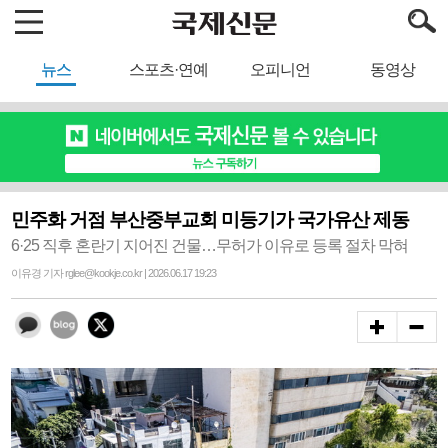
뉴스
스포츠·연예
오피니언
동영상
민주화 거점 부산중부교회 미등기가 국가유산 제동
6·25 직후 혼란기 지어진 건물…무허가 이유로 등록 절차 막혀
이유경 기자 rglee@kookje.co.kr | 2026.06.17 19:23