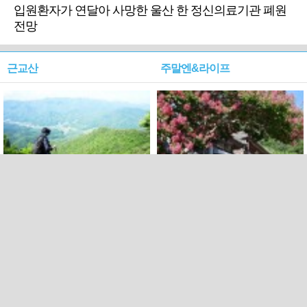
입원환자가 연달아 사망한 울산 한 정신의료기관 폐원
전망
근교산
주말엔&라이프
근교산&그너머…상주·문경
폭염보다 더 뜨거워라…100
청화산~시루봉
일을 붉게 불태울 ‘선비정신’
피었네
PC버전
엑스
페이스북
Copyright ⓒ 2015 All rights reserved by 국제신문