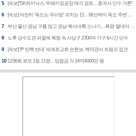
5
[속보]“SK하이닉스, 中패키징공장 매각 검토…중국서 인수 거론”
6
[속보] 여전히 ‘독도는 우리땅’ 외치는 日…韓선박이 독도 주변 해양조사 활동하자 반발
7
부산 울산 경남 구름 많고 경남 북서내륙 소나기…폭염·열대야 계속
8
노후 상수도관 파열에 폭염 속 사상구 2300여 가구 6시간 단수
9
[속보]‘尹 탄핵 반대’ 세계로교회 손현보, 백악관서 트럼프 접견
10
1236회 로또 1등 11명…당첨금 각 24억4000만 원