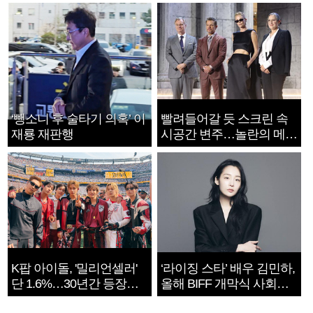
‘뺑소니 후 술타기 의혹’ 이
빨려들어갈 듯 스크린 속
재룡 재판행
시공간 변주…놀란의 메시
지는 ‘전쟁 속죄’
K팝 아이돌, '밀리언셀러'
‘라이징 스타’ 배우 김민하,
단 1.6%…30년간 등장
올해 BIFF 개막식 사회자
1182개팀 전수조사
확정