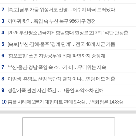
2
[속보] 남부 가뭄 위성서도 선명…저수지 바닥 드러났다
3
까마귀 탓?…폭염 속 부산 북구 986가구 정전
4
[2026 부산청소년극지체험탐험대 현장르포] 3회 : 석탄 탄광촌에서 북극 연구의 중심지로
5
[속보] 부산·김해·울주 ‘경계 단계’…전국 48개 시군 가뭄
6
‘혐오표현’ 쓰면 지방공무원 최대 파면까지 중징계
7
부산·울산·경남 폭염 속 소나기·비…무더위는 지속
8
이임생, 홍명보 선임 독단적 결정 아냐…면담 메모 제출
9
경찰가족 관련 사건 45건…그동안 파악조차 안해
10
홈플 사태에 2분기 대형마트 판매 9.4%↓…백화점은 14.8%↑