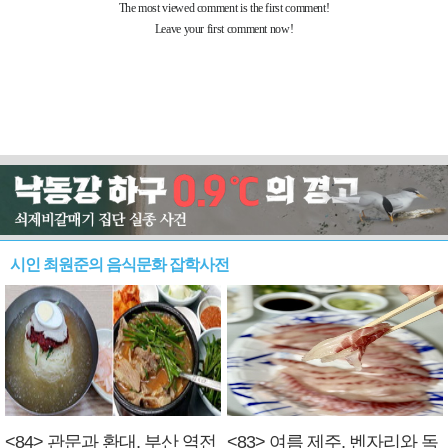
시인 최원준의 음식문화 잡학사전
<84> 관문과 환대, 부산 역전
<83> 여름 제주, 벤자리와 독