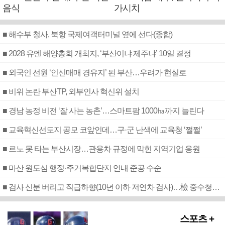
음식
가시치
■ 해수부 청사, 북항 국제여객터미널 옆에 선다(종합)
■ 2028 유엔 해양총회 개최지, ‘부산이냐 제주냐’ 10일 결정
■ 외국인 선원 ‘인신매매 경유지’ 된 부산…우려가 현실로
■ 비위 논란 부산TP, 외부인사 혁신위 설치
■ 경남 농정 비전 ‘잘 사는 농촌’…스마트팜 1000㏊까지 늘린다
■ 교육혁신선도지 공모 코앞인데…구·군 난색에 교육청 ‘쩔쩔’
■ 르노 못 타는 부산시장…관용차 규정에 막힌 지역기업 응원
■ 마산 원도심 행정·주거복합단지 연내 준공 수순
■ 검사 신분 버리고 직급하향(10년 이하 저연차 검사)…檢 중수청행 기피
스포츠 +