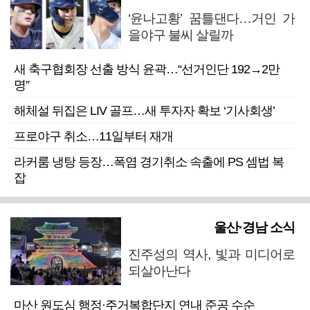
‘윤나고황’ 꿈틀댄다…거인 가
을야구 불씨 살릴까
새 축구협회장 선출 방식 윤곽…“선거인단 192→2만
명”
해체설 뒤집은 LIV 골프…새 투자자 확보 ‘기사회생’
프로야구 취소…11일부터 재개
라커룸 냉탕 등장…폭염 경기취소 속출에 PS 셈법 복
잡
울산·경남 소식
진주성의 역사, 빛과 미디어로
되살아난다
마산 원도심 행정·주거복합단지 연내 준공 수순