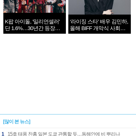
K팝 아이돌, '밀리언셀러'
‘라이징 스타’ 배우 김민하,
단 1.6%…30년간 등장
올해 BIFF 개막식 사회자
1182개팀 전수조사
확정
[많이 본 뉴스]
1
15호 태풍 찬홈 일본 도쿄 관통할 듯…동해안에 비 뿌리나