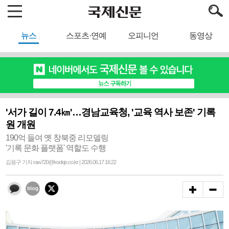
뉴스
스포츠·연예
오피니언
동영상
'서가 길이 7.4㎞'…경남교육청, '교육 역사 보존' 기록
원 개원
190억 들여 옛 창북중 리모델링
'기록 문화 플랫폼' 역할도 수행
김용구 기자 raw720@kookje.co.kr | 2026.06.17 16:22