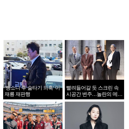
‘뺑소니 후 술타기 의혹’ 이
빨려들어갈 듯 스크린 속
재룡 재판행
시공간 변주…놀란의 메시
지는 ‘전쟁 속죄’