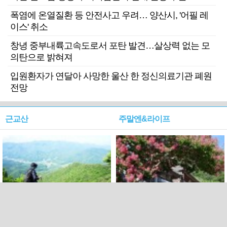
폭염에 온열질환 등 안전사고 우려… 양산시, '어필 레
이스' 취소
창녕 중부내륙고속도로서 포탄 발견…살상력 없는 모
의탄으로 밝혀져
입원환자가 연달아 사망한 울산 한 정신의료기관 폐원
전망
근교산
주말엔&라이프
근교산&그너머…상주·문경
폭염보다 더 뜨거워라…100
청화산~시루봉
일을 붉게 불태울 ‘선비정신’