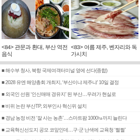
<84> 관문과 환대, 부산 역전
<83> 여름 제주, 벤자리와 독
음식
가시치
■ 해수부 청사, 북항 국제여객터미널 옆에 선다(종합)
■ 2028 유엔 해양총회 개최지, ‘부산이냐 제주냐’ 10일 결정
■ 외국인 선원 ‘인신매매 경유지’ 된 부산…우려가 현실로
■ 비위 논란 부산TP, 외부인사 혁신위 설치
■ 경남 농정 비전 ‘잘 사는 농촌’…스마트팜 1000㏊까지 늘린다
■ 교육혁신선도지 공모 코앞인데…구·군 난색에 교육청 ‘쩔쩔’