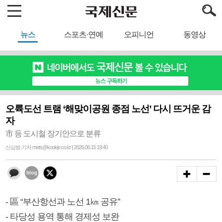
뉴스
스포츠·연예
오피니언
동영상
오륙도선 트램 ‘해맞이공원 종점 노선’ 다시 뜨거운 감
자
市 등 도시철 장기안으로 분류
신심범 기자 mets@kookje.co.kr | 2026.06.15 19:40
- 區 “부산항선과 노선 1㎞ 공유”
- 타당성 용역 통해 경제성 보완