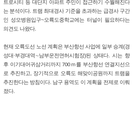
트로시티 등 대단지 아파트 주민이 접근하기 수월해진다
는 분석이다. 트램 최대경사 기준을 초과하는 급경사 구간
인 성모병원입구~오륙도중학교에는 터널이 필요하다는
의견도 나왔다.
현재 오륙도선 노선 계획은 부산항선 사업에 일부 승계(경
성대·부경대역∼남부운전면허시험장)된 상태다. 시는 향
후 이기대어귀삼거리까지 700ｍ를 부산항선 연결지선으
로 추진하고, 장기적으로 오륙도 해맞이공원까지 트램을
추진한다는 방침이다. 남구 용역도 이 계획을 전제로 이뤄
졌다.