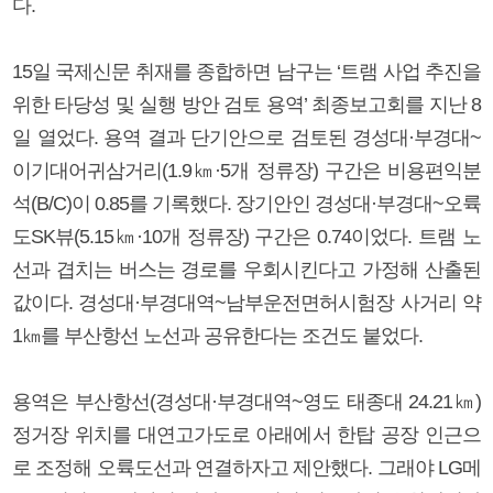
다.
15일 국제신문 취재를 종합하면 남구는 ‘트램 사업 추진을
위한 타당성 및 실행 방안 검토 용역’ 최종보고회를 지난 8
일 열었다. 용역 결과 단기안으로 검토된 경성대·부경대~
이기대어귀삼거리(1.9㎞·5개 정류장) 구간은 비용편익분
석(B/C)이 0.85를 기록했다. 장기안인 경성대·부경대~오륙
도SK뷰(5.15㎞·10개 정류장) 구간은 0.74이었다. 트램 노
선과 겹치는 버스는 경로를 우회시킨다고 가정해 산출된
값이다. 경성대·부경대역~남부운전면허시험장 사거리 약
1㎞를 부산항선 노선과 공유한다는 조건도 붙었다.
용역은 부산항선(경성대·부경대역~영도 태종대 24.21㎞)
정거장 위치를 대연고가도로 아래에서 한탑 공장 인근으
로 조정해 오륙도선과 연결하자고 제안했다. 그래야 LG메