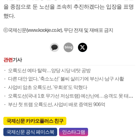
을 종점으로 둔 노선을 조속히 추진하겠다는 입장을 표명
했다.
ⓒ국제신문(www.kookje.co.kr), 무단 전재 및 재배포 금지
관련
기사
오륙도선 예타 탈락…양당 시당 네탓 공방
다른 대안 없다, ‘축소노선’ 불씨 살리기에 부산시·남구 사활
사업비 암초 오륙도선, '우회로'도 막혔다
오륙도선(국내 1호 무가선 저상트램) 예산난에…승객도 못 태우는 연구시설 전락 우려
부산 첫 트램 오륙도선, 사업비 배로 증액된 906억
국제신문 카카오플러스 친구
국제신문 공식 페이스북
인스타그램