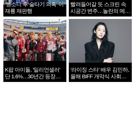
‘뺑소니 후 술타기 의혹’ 이
빨려들어갈 듯 스크린 속
재룡 재판행
시공간 변주…놀란의 메시
지는 ‘전쟁 속죄’
K팝 아이돌, '밀리언셀러'
‘라이징 스타’ 배우 김민하,
단 1.6%…30년간 등장
올해 BIFF 개막식 사회자
1182개팀 전수조사
확정