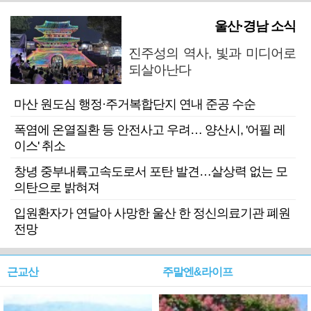
울산·경남 소식
진주성의 역사, 빛과 미디어로
되살아난다
마산 원도심 행정·주거복합단지 연내 준공 수순
폭염에 온열질환 등 안전사고 우려… 양산시, '어필 레
이스' 취소
창녕 중부내륙고속도로서 포탄 발견…살상력 없는 모
의탄으로 밝혀져
입원환자가 연달아 사망한 울산 한 정신의료기관 폐원
전망
근교산
주말엔&라이프