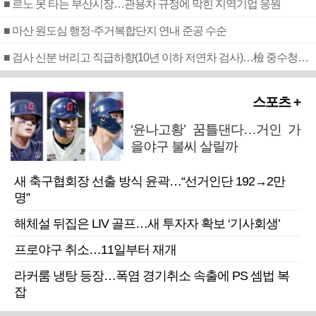
■ 르노 못 타는 부산시장…관용차 규정에 막힌 지역기업 응원
■ 마산 원도심 행정·주거복합단지 연내 준공 수순
■ 검사 신분 버리고 직급하향(10년 이하 저연차 검사)…檢 중수청행 기피
스포츠 +
‘윤나고황’ 꿈틀댄다…거인 가
을야구 불씨 살릴까
새 축구협회장 선출 방식 윤곽…“선거인단 192→2만
명”
해체설 뒤집은 LIV 골프…새 투자자 확보 ‘기사회생’
프로야구 취소…11일부터 재개
라커룸 냉탕 등장…폭염 경기취소 속출에 PS 셈법 복
잡