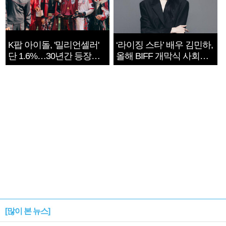
K팝 아이돌, '밀리언셀러'
‘라이징 스타’ 배우 김민하,
단 1.6%…30년간 등장
올해 BIFF 개막식 사회자
1182개팀 전수조사
확정
[많이 본 뉴스]