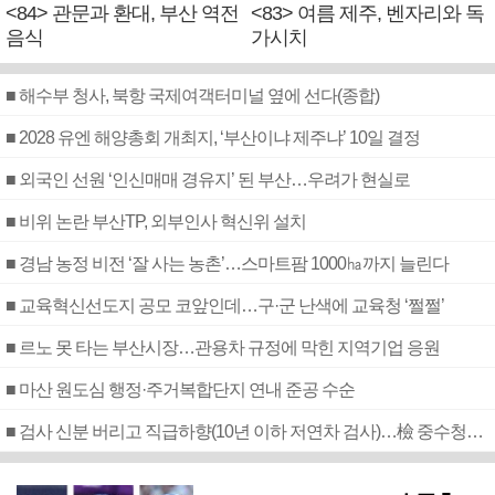
<84> 관문과 환대, 부산 역전
<83> 여름 제주, 벤자리와 독
음식
가시치
■ 해수부 청사, 북항 국제여객터미널 옆에 선다(종합)
■ 2028 유엔 해양총회 개최지, ‘부산이냐 제주냐’ 10일 결정
■ 외국인 선원 ‘인신매매 경유지’ 된 부산…우려가 현실로
■ 비위 논란 부산TP, 외부인사 혁신위 설치
■ 경남 농정 비전 ‘잘 사는 농촌’…스마트팜 1000㏊까지 늘린다
■ 교육혁신선도지 공모 코앞인데…구·군 난색에 교육청 ‘쩔쩔’
■ 르노 못 타는 부산시장…관용차 규정에 막힌 지역기업 응원
■ 마산 원도심 행정·주거복합단지 연내 준공 수순
■ 검사 신분 버리고 직급하향(10년 이하 저연차 검사)…檢 중수청행 기피