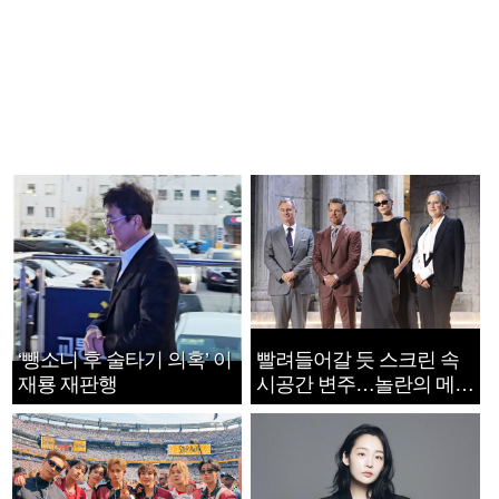
‘뺑소니 후 술타기 의혹’ 이
빨려들어갈 듯 스크린 속
재룡 재판행
시공간 변주…놀란의 메시
지는 ‘전쟁 속죄’