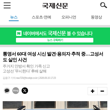
뉴스
스포츠·연예
오피니언
동영상
통영서 60대 여성 시신 발견·용의자 추적 중…고성서
도 살인 사건
주거지 안방서 확인 가족 신고
고성선 '무시한다' 후배 살해
김용구 기자 raw720@kookje.co.kr | 2026.06.15 17:23