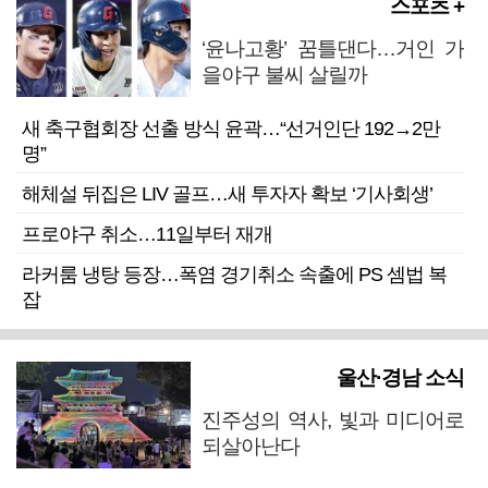
스포츠 +
‘윤나고황’ 꿈틀댄다…거인 가
을야구 불씨 살릴까
새 축구협회장 선출 방식 윤곽…“선거인단 192→2만
명”
해체설 뒤집은 LIV 골프…새 투자자 확보 ‘기사회생’
프로야구 취소…11일부터 재개
라커룸 냉탕 등장…폭염 경기취소 속출에 PS 셈법 복
잡
울산·경남 소식
진주성의 역사, 빛과 미디어로
되살아난다