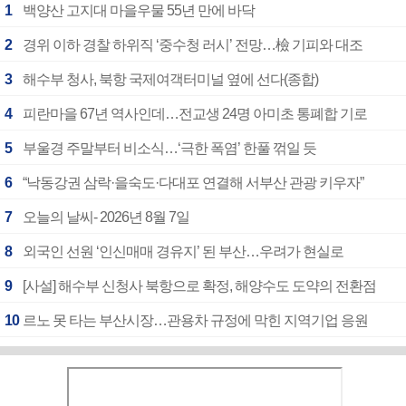
1
백양산 고지대 마을우물 55년 만에 바닥
2
경위 이하 경찰 하위직 ‘중수청 러시’ 전망…檢 기피와 대조
3
해수부 청사, 북항 국제여객터미널 옆에 선다(종합)
4
피란마을 67년 역사인데…전교생 24명 아미초 통폐합 기로
5
부울경 주말부터 비소식…‘극한 폭염’ 한풀 꺾일 듯
6
“낙동강권 삼락·을숙도·다대포 연결해 서부산 관광 키우자”
7
오늘의 날씨- 2026년 8월 7일
8
외국인 선원 ‘인신매매 경유지’ 된 부산…우려가 현실로
9
[사설] 해수부 신청사 북항으로 확정, 해양수도 도약의 전환점
10
르노 못 타는 부산시장…관용차 규정에 막힌 지역기업 응원