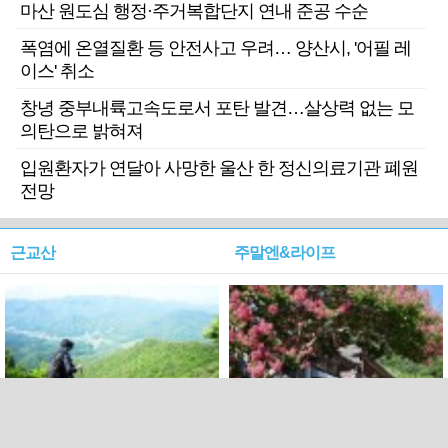
마산 원도심 행정·주거복합단지 연내 준공 수순
폭염에 온열질환 등 안전사고 우려… 양산시, '어필 레
이스' 취소
창녕 중부내륙고속도로서 포탄 발견…살상력 없는 모
의탄으로 밝혀져
입원환자가 연달아 사망한 울산 한 정신의료기관 폐원
전망
근교산
주말엔&라이프
근교산&그너머…상주·문경
폭염보다 더 뜨거워라…100