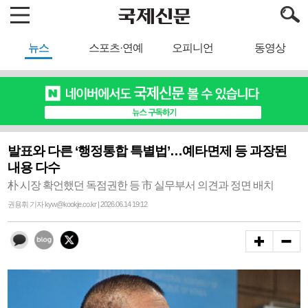
뉴스
스포츠·연예
오피니언
동영상
발표와 다른 ‘행정통합 특별법’…예타면제 등 과장된
내용 다수
朴 시장 확언했던 독점권한 등 市 실무부서 의견과 정면 배치
권용휘 기자 kyw@kookje.co.kr | 2026.06.14 19:12