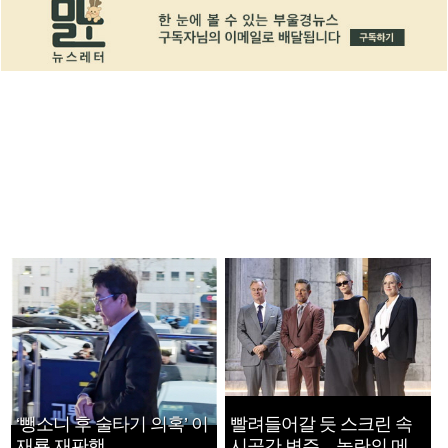
‘뺑소니 후 술타기 의혹’ 이
빨려들어갈 듯 스크린 속
재룡 재판행
시공간 변주…놀란의 메시