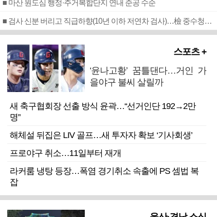
■ 마산 원도심 행정·주거복합단지 연내 준공 수순
■ 검사 신분 버리고 직급하향(10년 이하 저연차 검사)…檢 중수청행 기피
스포츠 +
‘윤나고황’ 꿈틀댄다…거인 가
을야구 불씨 살릴까
새 축구협회장 선출 방식 윤곽…“선거인단 192→2만
명”
해체설 뒤집은 LIV 골프…새 투자자 확보 ‘기사회생’
프로야구 취소…11일부터 재개
라커룸 냉탕 등장…폭염 경기취소 속출에 PS 셈법 복
잡
울산·경남 소식