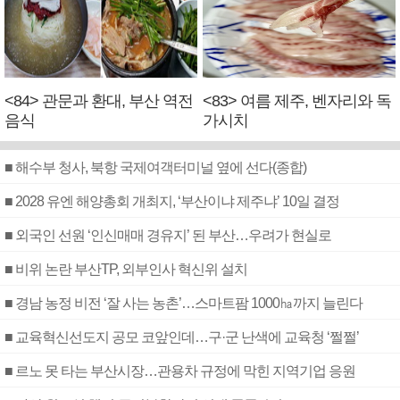
<84> 관문과 환대, 부산 역전
<83> 여름 제주, 벤자리와 독
음식
가시치
■ 해수부 청사, 북항 국제여객터미널 옆에 선다(종합)
■ 2028 유엔 해양총회 개최지, ‘부산이냐 제주냐’ 10일 결정
■ 외국인 선원 ‘인신매매 경유지’ 된 부산…우려가 현실로
■ 비위 논란 부산TP, 외부인사 혁신위 설치
■ 경남 농정 비전 ‘잘 사는 농촌’…스마트팜 1000㏊까지 늘린다
■ 교육혁신선도지 공모 코앞인데…구·군 난색에 교육청 ‘쩔쩔’
■ 르노 못 타는 부산시장…관용차 규정에 막힌 지역기업 응원