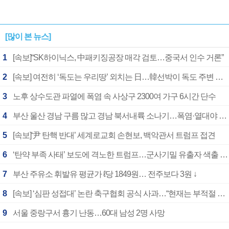
[많이 본 뉴스]
1
[속보]“SK하이닉스, 中패키징공장 매각 검토…중국서 인수 거론”
2
[속보] 여전히 ‘독도는 우리땅’ 외치는 日…韓선박이 독도 주변 해양조사 활동하자 반발
3
노후 상수도관 파열에 폭염 속 사상구 2300여 가구 6시간 단수
4
부산 울산 경남 구름 많고 경남 북서내륙 소나기…폭염·열대야 계속
5
[속보]‘尹 탄핵 반대’ 세계로교회 손현보, 백악관서 트럼프 접견
6
‘탄약 부족 사태’ 보도에 격노한 트럼프…군사기밀 유출자 색출 지시
7
부산 주유소 휘발유 평균가 ℓ당 1849원… 전주보다 3원 ↓
8
[속보] ‘심판 성접대’ 논란 축구협회 공식 사과…“현재는 부적절 행위 없어”
9
서울 중랑구서 흉기 난동…60대 남성 2명 사망