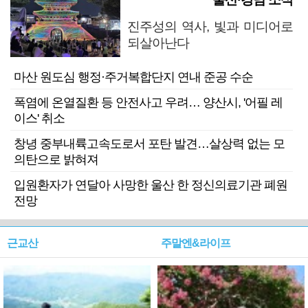
진주성의 역사, 빛과 미디어로
되살아난다
마산 원도심 행정·주거복합단지 연내 준공 수순
폭염에 온열질환 등 안전사고 우려… 양산시, '어필 레
이스' 취소
창녕 중부내륙고속도로서 포탄 발견…살상력 없는 모
의탄으로 밝혀져
입원환자가 연달아 사망한 울산 한 정신의료기관 폐원
전망
근교산
주말엔&라이프