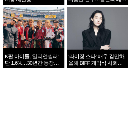
지는 ‘전쟁 속죄’
K팝 아이돌, '밀리언셀러'
‘라이징 스타’ 배우 김민하,
단 1.6%…30년간 등장
올해 BIFF 개막식 사회자
1182개팀 전수조사
확정