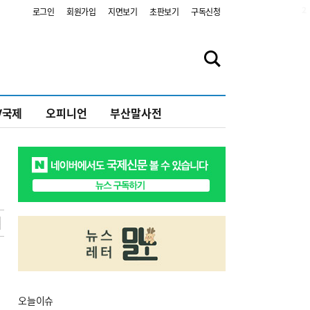
2
로그인
회원가입
지면보기
초판보기
구독신청
V국제
오피니언
부산말사전
오늘
이슈