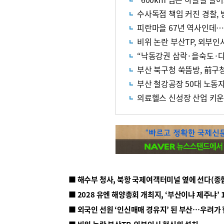
수사독점 책임 커진 경찰,
피란마을 67년 역사인데…
비위 논란 부산TP, 외부인
“낙동강권 삼락·을숙도·다
부산 북구청 쑥뜸방, 前구
부산 철강공장 50대 노동
의료헬스 신성장 산업 키
■ 해수부 청사, 북항 국제여객터미널 옆에 선다(종
■ 2028 유엔 해양총회 개최지, ‘부산이냐 제주냐’ 
■ 외국인 선원 ‘인신매매 경유지’ 된 부산…우려가