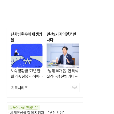
난치병 환우에 새 생명
민선9기 지역일꾼 만
을
나다
노숙 방황 끝 ‘27년 만
“남해 10개 읍·면 특색
의 가족 상봉’…어머니
살려…섬 전체 거대 정
와 행복 꿈꿔
원으로 조성”
눈높이 사설
[전체보기]
세계유산을 함께 지키자는 ‘부산 선언’