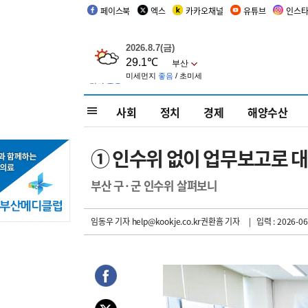
페이스북
엑스
카카오채널
유튜브
인스
사회
정치
경제
해양수산
① 인수위 없이 업무보고로 대
부산 구·군 인수위 살펴보니
임동우 기자
help@kookje.co.kr권환흠 기자
| 입력 : 2026-06