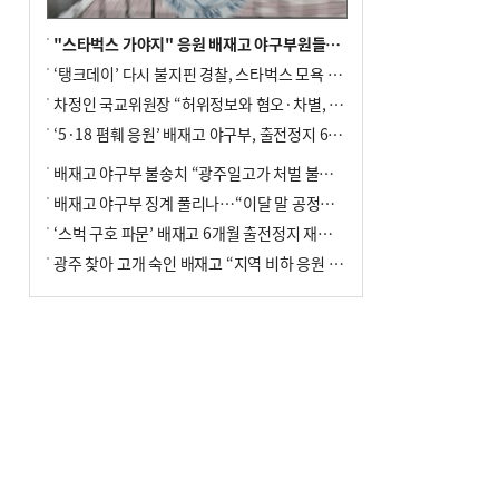
"스타벅스 가야지" 응원 배재고 야구부원들, 학교서 징계 처분
‘탱크데이’ 다시 불지핀 경찰, 스타벅스 모욕 혐의 압수수색
차정인 국교위원장 “허위정보와 혐오·차별, 학교 교실까지 유입"
‘5·18 폄훼 응원’ 배재고 야구부, 출전정지 6개월→1개월 감경
배재고 야구부 불송치 “광주일고가 처벌 불원 의사 표해”
배재고 야구부 징계 풀리나…“이달 말 공정위서 재심의”
‘스벅 구호 파문’ 배재고 6개월 출전정지 재심 신청키로
광주 찾아 고개 숙인 배재고 “지역 비하 응원 잘못”(종합)