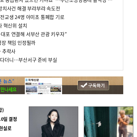
 방치사건 해결 부랴부랴 속도전
전교생 24명 아미초 통폐합 기로
사 혁신위 설치
대포 연결해 서부산 관광 키우자”
청장 책임 인정될까
자 추락사
운다더니…부산서구 준비 부실
합)
10일 결정
 현실로