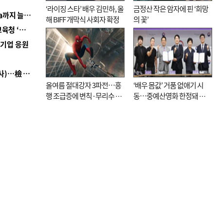
‘라이징 스타’ 배우 김민하, 올
금정산 작은 암자에 핀 ‘희망
■ 경남 농정 비전 ‘잘 사는 농촌’…스마트팜 1000㏊까지 늘린다
해 BIFF 개막식 사회자 확정
의 꽃’
■ 교육혁신선도지 공모 코앞인데…구·군 난색에 교육청 ‘쩔쩔’
역기업 응원
■ 검사 신분 버리고 직급하향(10년 이하 저연차 검사)…檢 중수청행 기피
올여름 절대강자 3파전…흥
‘배우 몸값’ 거품 없애기 시
행 조급증에 변칙·무리수 마
동…중예산영화 한정돼 실
케팅도
효성 의문도