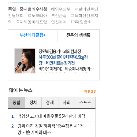
폭염
중대범죄수사청
해양수산부
더불어민주당
전당대회
르노코리아
부산관광
교육혁신선도지
역
극지해양미래포럼
인신매매
UN해양총회
부산메디클럽+
전문의 생생톡
장민희김용기내과의원과장
하루 500㎉ 줄이면 한주 0.5㎏ 감
량…비만치료는 장기전
비만은 이제 더는 체중이나 체형의 문
제가 아니다. 하나의 질병으로 인지
하고 치료와 관리를 해야 한다. 세계
보건기구(WHO)는 이미 1994년 비만
많이 본 뉴스
을 인류의 중요한
종합
정치
경제
사회
스포츠
1
백양산 고지대 마을우물 55년 만에 바닥
2
경위 이하 경찰 하위직 ‘중수청 러시’ 전
망…檢 기피와 대조