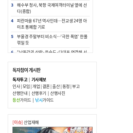
3
해수부 청사, 북항 국제여객터미널 옆에 선
다(종합)
4
피란마을 67년 역사인데…전교생 24명 아
미초 통폐합 기로
5
부울경 주말부터 비소식…‘극한 폭염’ 한풀
꺾일 듯
6
“낙동강권 삼락·을숙도·다대포 연결해 서
부산 관광 키우자”
7
오늘의 날씨- 2026년 8월 7일
독자참여 게시판
8
외국인 선원 ‘인신매매 경유지’ 된 부산…
독자투고
|
기사제보
우려가 현실로
인사
|
모임
|
개업
|
결혼
|
출산
|
동정
|
부고
9
산행안내
[사설] 해수부 신청사 북항으로 확정, 해양
|
산행후기
|
산행사진
수도 도약의 전환점
등산
가이드
|
낚시
가이드
10
르노 못 타는 부산시장…관용차 규정에 막
힌 지역기업 응원
[이슈]
산업재해