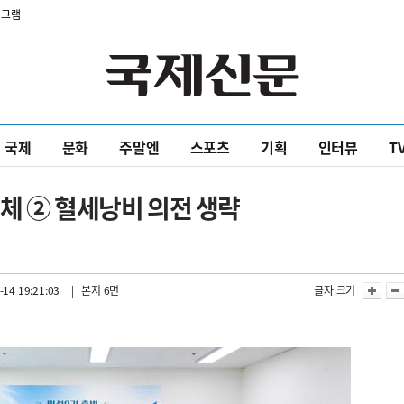
타그램
국제
문화
주말엔
스포츠
기획
인터뷰
T
체 ② 혈세낭비 의전 생략
-14 19:21:03
| 본지 6면
글자 크기