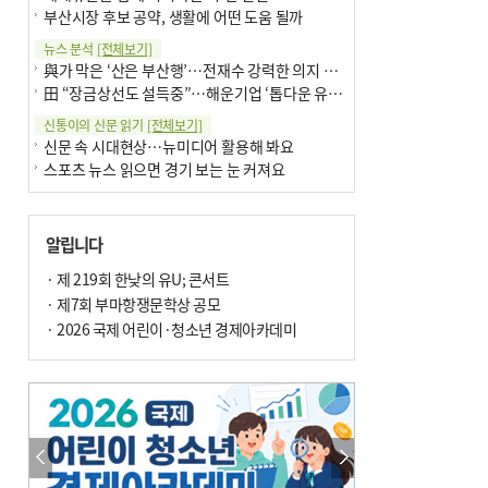
부산시장 후보 공약, 생활에 어떤 도움 될까
뉴스 분석
[전체보기]
與가 막은 ‘산은 부산행’…전재수 강력한 의지 표명 없인 공염불
田 “장금상선도 설득중”…해운기업 ‘톱다운 유치전’ 가속
신통이의 신문 읽기
[전체보기]
신문 속 시대현상…뉴미디어 활용해 봐요
스포츠 뉴스 읽으면 경기 보는 눈 커져요
어떻게 생각하십니까
[전체보기]
구·군 승진 축하화분 관행 없애자니 소상공인 울상
알립니다
3년째 병상에 있는 구의원…의정활동 못해도 월급 그대로
팩트체크
· 제 219회 한낮의 유U; 콘서트
[전체보기]
금정산 반려견 데리고 갈 수 있나…알아보니 ‘국립공원은 출입 불가’
· 제7회 부마항쟁문학상 공모
서울 도림천도 공업용수 활용한다는 사례, 정수 없이 한강물 공급…수질만 공업용수
· 2026 국제 어린이·청소년 경제아카데미
포토에세이
[전체보기]
연꽃 위 개개비
의령 한우산 털중나리
한 손 뉴스
[전체보기]
시민이 개발한 폭염 대응 앱 ‘그늘로’ 길안내 지도 등 인기
골목 맛집 발굴 고메 셀렉션…부산시, 페스티벌 시월 연계