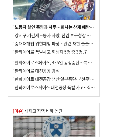
노동자 살인 폭염과 사투…회사는 산재 예방·전기료 절감 전력
강서구 기간제노동자 사망, 전임 부구청장 檢 송치
중대재해법 위헌제청 파장…관련 재판 줄줄이 브레이크
한화에어로 폭발사고 희생자 5명 중 3명, 7일 영면
한화에어로스페이스, 4·5일 공정중단…특별 안전점검
한화에어로 대전공장 감식
한화에어로 대전공장 생산 일부중단…‘천무’ 수출 비상
한화에어로스페이스 대전공장 폭발 사고…5명 사망·2명 부상(종합)
[이슈]
배재고 지역 비하 논란