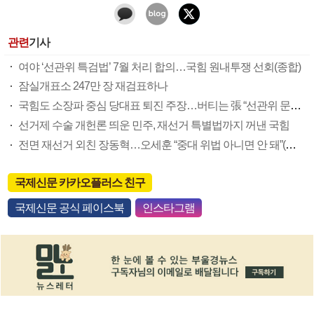
관련
기사
여야 ‘선관위 특검법’ 7월 처리 합의…국힘 원내투쟁 선회(종합)
잠실개표소 247만 장 재검표하나
국힘도 소장파 중심 당대표 퇴진 주장…버티는 張 “선관위 문제 우선”
선거제 수술 개헌론 띄운 민주, 재선거 특별법까지 꺼낸 국힘
전면 재선거 외친 장동혁…오세훈 “중대 위법 아니면 안 돼”(종합)
국제신문 카카오플러스 친구
국제신문 공식 페이스북
인스타그램