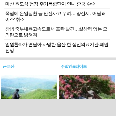
마산 원도심 행정·주거복합단지 연내 준공 수순
폭염에 온열질환 등 안전사고 우려… 양산시, '어필 레
이스' 취소
창녕 중부내륙고속도로서 포탄 발견…살상력 없는 모
의탄으로 밝혀져
입원환자가 연달아 사망한 울산 한 정신의료기관 폐원
전망
근교산
주말엔&라이프
근교산&그너머…상주·문경
폭염보다 더 뜨거워라…100