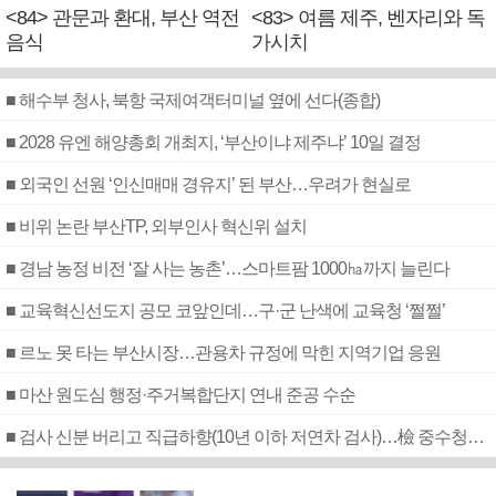
<84> 관문과 환대, 부산 역전
<83> 여름 제주, 벤자리와 독
음식
가시치
■ 해수부 청사, 북항 국제여객터미널 옆에 선다(종합)
■ 2028 유엔 해양총회 개최지, ‘부산이냐 제주냐’ 10일 결정
■ 외국인 선원 ‘인신매매 경유지’ 된 부산…우려가 현실로
■ 비위 논란 부산TP, 외부인사 혁신위 설치
■ 경남 농정 비전 ‘잘 사는 농촌’…스마트팜 1000㏊까지 늘린다
■ 교육혁신선도지 공모 코앞인데…구·군 난색에 교육청 ‘쩔쩔’
■ 르노 못 타는 부산시장…관용차 규정에 막힌 지역기업 응원
■ 마산 원도심 행정·주거복합단지 연내 준공 수순
■ 검사 신분 버리고 직급하향(10년 이하 저연차 검사)…檢 중수청행 기피