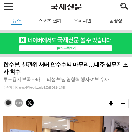
뉴스
스포츠·연예
오피니언
동영상
합수본, 선관위 서버 압수수색 마무리…내주 실무진 조
사 착수
투표용지 부족 사태, 고의성·부당 영향력 행사 여부 수사
이현정 기자 okey4@kookje.co.kr | 2026.06.14 14:58