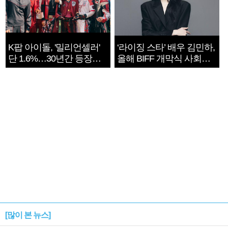
K팝 아이돌, '밀리언셀러'
‘라이징 스타’ 배우 김민하,
단 1.6%…30년간 등장
올해 BIFF 개막식 사회자
1182개팀 전수조사
확정
[많이 본 뉴스]