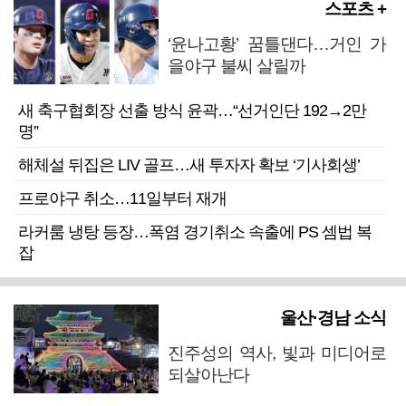
스포츠 +
‘윤나고황’ 꿈틀댄다…거인 가
을야구 불씨 살릴까
새 축구협회장 선출 방식 윤곽…“선거인단 192→2만
명”
해체설 뒤집은 LIV 골프…새 투자자 확보 ‘기사회생’
프로야구 취소…11일부터 재개
라커룸 냉탕 등장…폭염 경기취소 속출에 PS 셈법 복
잡
울산·경남 소식
진주성의 역사, 빛과 미디어로
되살아난다