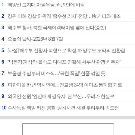
1
백양산 고지대 마을우물 55년 만에 바닥
2
경위 이하 경찰 하위직 ‘중수청 러시’ 전망…檢 기피와 대조
3
해수부 청사, 북항 국제여객터미널 옆에 선다(종합)
4
오늘의 날씨- 2026년 8월 7일
5
[사설] 해수부 신청사 북항으로 확정, 해양수도 도약의 전환점
6
“낙동강권 삼락·을숙도·다대포 연결해 서부산 관광 키우자”
7
부울경 주말부터 비소식…‘극한 폭염’ 한풀 꺾일 듯
8
피란마을 67년 역사인데…전교생 24명 아미초 통폐합 기로
9
외국인 선원 ‘인신매매 경유지’ 된 부산…우려가 현실로
10
수사독점 책임 커진 경찰, 방치사건 해결 부랴부랴 속도전