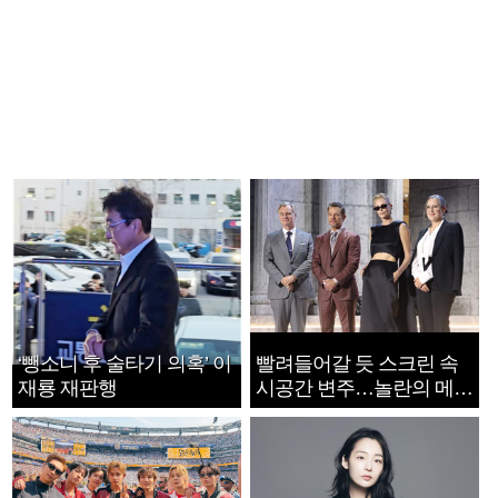
‘뺑소니 후 술타기 의혹’ 이
빨려들어갈 듯 스크린 속
재룡 재판행
시공간 변주…놀란의 메시
지는 ‘전쟁 속죄’