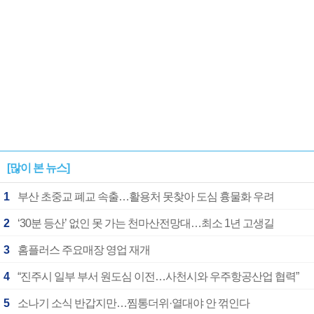
[많이 본 뉴스]
1
부산 초중교 폐교 속출…활용처 못찾아 도심 흉물화 우려
2
‘30분 등산’ 없인 못 가는 천마산전망대…최소 1년 고생길
3
홈플러스 주요매장 영업 재개
4
“진주시 일부 부서 원도심 이전…사천시와 우주항공산업 협력”
5
소나기 소식 반갑지만…찜통더위·열대야 안 꺾인다