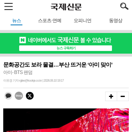
뉴스
스포츠·연예
오피니언
동영상
문화공간도 보라 물결…부산 뜨거운 ‘아미 맞이’
아미- BTS 팬덤
이유경 기자 rglee@kookje.co.kr | 2026.06.10 19:17