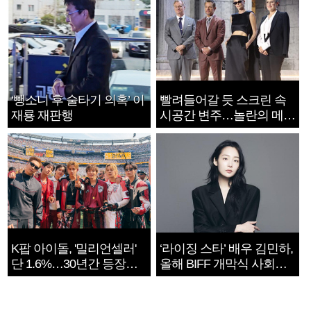
‘뺑소니 후 술타기 의혹’ 이
빨려들어갈 듯 스크린 속
재룡 재판행
시공간 변주…놀란의 메시
지는 ‘전쟁 속죄’
K팝 아이돌, '밀리언셀러'
‘라이징 스타’ 배우 김민하,
단 1.6%…30년간 등장
올해 BIFF 개막식 사회자
1182개팀 전수조사
확정