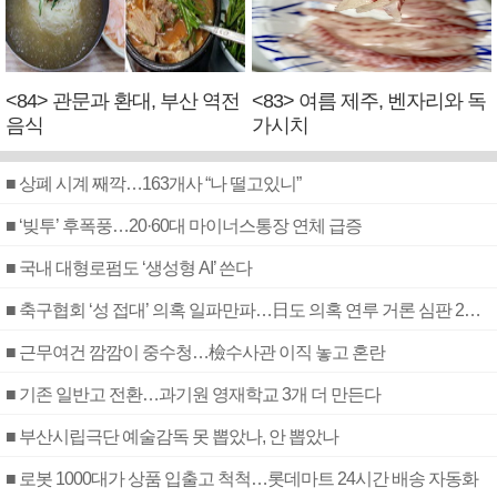
<84> 관문과 환대, 부산 역전
<83> 여름 제주, 벤자리와 독
음식
가시치
■ 상폐 시계 째깍…163개사 “나 떨고있니”
■ ‘빚투’ 후폭풍…20·60대 마이너스통장 연체 급증
■ 국내 대형로펌도 ‘생성형 AI’ 쓴다
■ 축구협회 ‘성 접대’ 의혹 일파만파…日도 의혹 연루 거론 심판 2명 조사
■ 근무여건 깜깜이 중수청…檢수사관 이직 놓고 혼란
■ 기존 일반고 전환…과기원 영재학교 3개 더 만든다
■ 부산시립극단 예술감독 못 뽑았나, 안 뽑았나
■ 로봇 1000대가 상품 입출고 척척…롯데마트 24시간 배송 자동화