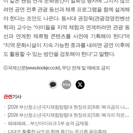
이 같은 팬덤 연계 문화공간이 일회성 행사에 그치지 않으
려면 공연 전후 관광 동선과 체류 프로그램을 함께 설계해
야 한다는 조언도 나온다. 동서대 권장욱(관광경영컨벤션
학과) 교수는 “아미들을 지역 체험과 연계하려면 관광 동
선과 연계한 체류형 콘텐츠를 사전에 기획해야 한다”며
“지역 문화시설이 지속 가능한 효과를 내려면 공연 이후에
도 활용할 수 있는 방안을 검토해야 한다”고 말했다.
ⓒ국제신문(www.kookje.co.kr), 무단 전재 및 재배포 금지
관련
기사
[2026 부산청소년극지체험탐험대 현장르포] 6회 :북극곰의 나라, 마을 밖으로 나갈 때는 총을 챙겨야
[2026 부산청소년극지체험탐험대 현장르포] 5회 :북극의 작은 사냥꾼
패패패패…부산아이파크 1부 승격 급제동
다대포 황홀한 낙조와 함께 즐기는 온가족 음악축제