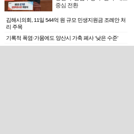
중심 전환
김해시의회, 11일 544억 원 규모 민생지원금 조례안 처
리 주목
기록적 폭염·가뭄에도 양산시 가축 폐사 ‘낮은 수준’
사천시 하동군, 사천공항 확장과 CIQ 설치 공동 건의
고성군의회, 국외출장비 3800만 원 전액 삭감 '군민에
환원'
근교산
주말엔&라이프