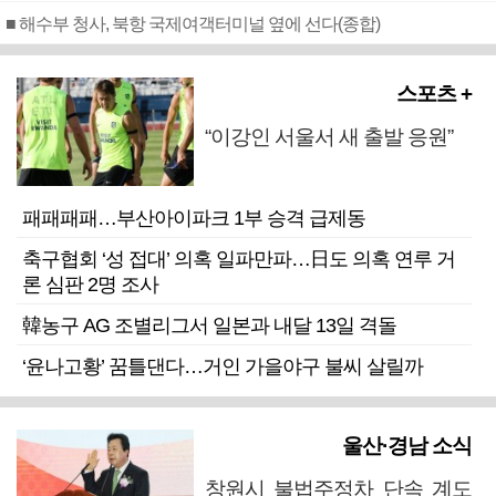
■ 해수부 청사, 북항 국제여객터미널 옆에 선다(종합)
스포츠 +
“이강인 서울서 새 출발 응원”
패패패패…부산아이파크 1부 승격 급제동
축구협회 ‘성 접대’ 의혹 일파만파…日도 의혹 연루 거
론 심판 2명 조사
韓농구 AG 조별리그서 일본과 내달 13일 격돌
‘윤나고황’ 꿈틀댄다…거인 가을야구 불씨 살릴까
울산·경남 소식
창원시 불법주정차 단속 계도