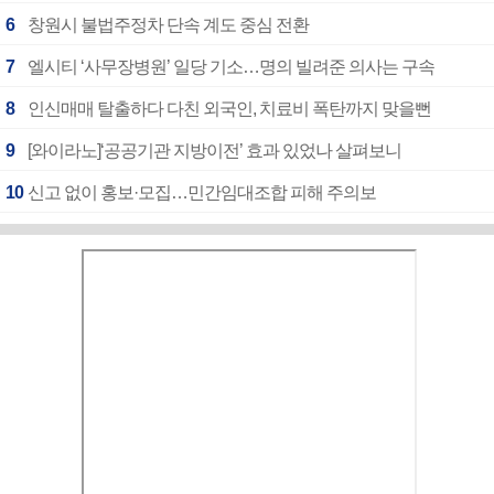
6
창원시 불법주정차 단속 계도 중심 전환
7
엘시티 ‘사무장병원’ 일당 기소…명의 빌려준 의사는 구속
8
인신매매 탈출하다 다친 외국인, 치료비 폭탄까지 맞을뻔
9
[와이라노]‘공공기관 지방이전’ 효과 있었나 살펴보니
10
신고 없이 홍보·모집…민간임대조합 피해 주의보