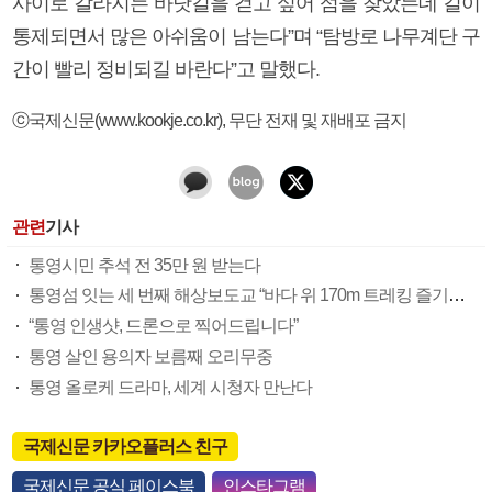
사이로 갈라지는 바닷길을 걷고 싶어 섬을 찾았는데 길이
통제되면서 많은 아쉬움이 남는다”며 “탐방로 나무계단 구
간이 빨리 정비되길 바란다”고 말했다.
ⓒ국제신문(www.kookje.co.kr), 무단 전재 및 재배포 금지
관련
기사
통영시민 추석 전 35만 원 받는다
통영섬 잇는 세 번째 해상보도교 “바다 위 170m 트레킹 즐기세요”
“통영 인생샷, 드론으로 찍어드립니다”
통영 살인 용의자 보름째 오리무중
통영 올로케 드라마, 세계 시청자 만난다
국제신문 카카오플러스 친구
국제신문 공식 페이스북
인스타그램