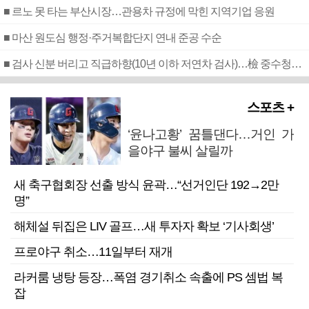
■ 르노 못 타는 부산시장…관용차 규정에 막힌 지역기업 응원
■ 마산 원도심 행정·주거복합단지 연내 준공 수순
■ 검사 신분 버리고 직급하향(10년 이하 저연차 검사)…檢 중수청행 기피
스포츠 +
‘윤나고황’ 꿈틀댄다…거인 가
을야구 불씨 살릴까
새 축구협회장 선출 방식 윤곽…“선거인단 192→2만
명”
해체설 뒤집은 LIV 골프…새 투자자 확보 ‘기사회생’
프로야구 취소…11일부터 재개
라커룸 냉탕 등장…폭염 경기취소 속출에 PS 셈법 복
잡