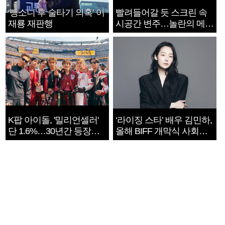
‘뺑소니 후 술타기 의혹’ 이
빨려들어갈 듯 스크린 속
재룡 재판행
시공간 변주…놀란의 메시
지는 ‘전쟁 속죄’
K팝 아이돌, '밀리언셀러'
‘라이징 스타’ 배우 김민하,
단 1.6%…30년간 등장
올해 BIFF 개막식 사회자
1182개팀 전수조사
확정