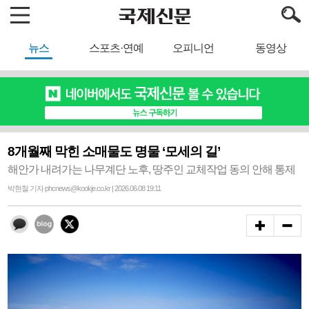
뉴스
스포츠·연예
오피니언
동영상
8개월째 막힌 소매물도 명물 ‘모세의 길’
해안가 내려가는 나무계단 노후, 땅주인 교체작업 동의 안해 통제
박현철 기자 phcnews@kookje.co.kr | 2026.06.08 19:11