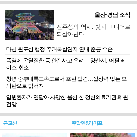
울산·경남 소식
진주성의 역사, 빛과 미디어로
되살아난다
마산 원도심 행정·주거복합단지 연내 준공 수순
폭염에 온열질환 등 안전사고 우려… 양산시, '어필 레
이스' 취소
창녕 중부내륙고속도로서 포탄 발견…살상력 없는 모
의탄으로 밝혀져
입원환자가 연달아 사망한 울산 한 정신의료기관 폐원
전망
근교산
주말엔&라이프