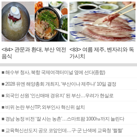
<84> 관문과 환대, 부산 역전
<83> 여름 제주, 벤자리와 독
음식
가시치
■ 해수부 청사, 북항 국제여객터미널 옆에 선다(종합)
■ 2028 유엔 해양총회 개최지, ‘부산이냐 제주냐’ 10일 결정
■ 외국인 선원 ‘인신매매 경유지’ 된 부산…우려가 현실로
■ 비위 논란 부산TP, 외부인사 혁신위 설치
■ 경남 농정 비전 ‘잘 사는 농촌’…스마트팜 1000㏊까지 늘린다
■ 교육혁신선도지 공모 코앞인데…구·군 난색에 교육청 ‘쩔쩔’