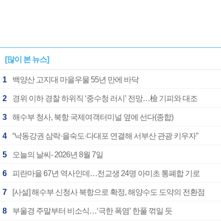
[많이 본 뉴스]
1
백양산 고지대 마을우물 55년 만에 바닥
2
경위 이하 경찰 하위직 ‘중수청 러시’ 전망…檢 기피와 대조
3
해수부 청사, 북항 국제여객터미널 옆에 선다(종합)
4
“낙동강권 삼락·을숙도·다대포 연결해 서부산 관광 키우자”
5
오늘의 날씨- 2026년 8월 7일
6
피란마을 67년 역사인데…전교생 24명 아미초 통폐합 기로
7
[사설] 해수부 신청사 북항으로 확정, 해양수도 도약의 전환점
8
부울경 주말부터 비소식…‘극한 폭염’ 한풀 꺾일 듯