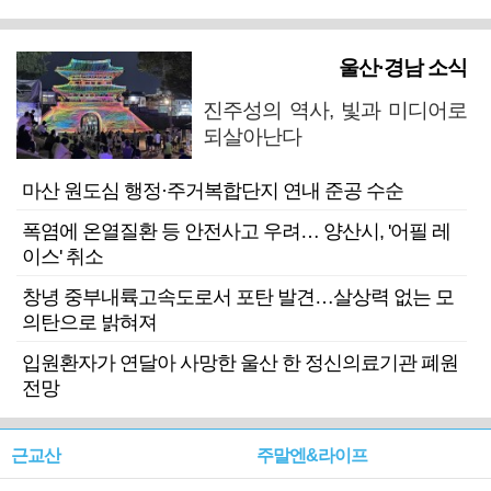
울산·경남 소식
진주성의 역사, 빛과 미디어로
되살아난다
마산 원도심 행정·주거복합단지 연내 준공 수순
폭염에 온열질환 등 안전사고 우려… 양산시, '어필 레
이스' 취소
창녕 중부내륙고속도로서 포탄 발견…살상력 없는 모
의탄으로 밝혀져
입원환자가 연달아 사망한 울산 한 정신의료기관 폐원
전망
근교산
주말엔&라이프