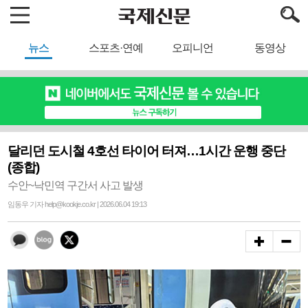
뉴스
스포츠·연예
오피니언
동영상
달리던 도시철 4호선 타이어 터져…1시간 운행 중단
(종합)
수안~낙민역 구간서 사고 발생
임동우 기자 help@kookje.co.kr | 2026.06.04 19:13