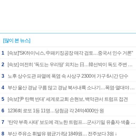
[많이 본 뉴스]
1
[속보]“SK하이닉스, 中패키징공장 매각 검토…중국서 인수 거론”
2
[속보] 여전히 ‘독도는 우리땅’ 외치는 日…韓선박이 독도 주변 해양조사 활동하자 반발
3
노후 상수도관 파열에 폭염 속 사상구 2300여 가구 6시간 단수
4
부산 울산 경남 구름 많고 경남 북서내륙 소나기…폭염·열대야 계속
5
[속보]‘尹 탄핵 반대’ 세계로교회 손현보, 백악관서 트럼프 접견
6
1236회 로또 1등 11명…당첨금 각 24억4000만 원
7
‘탄약 부족 사태’ 보도에 격노한 트럼프…군사기밀 유출자 색출 지시
8
부산 주유소 휘발유 평균가 ℓ당 1849원… 전주보다 3원 ↓