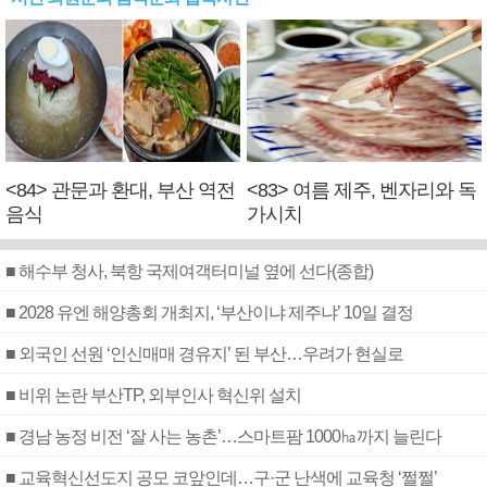
<84> 관문과 환대, 부산 역전
<83> 여름 제주, 벤자리와 독
음식
가시치
■ 해수부 청사, 북항 국제여객터미널 옆에 선다(종합)
■ 2028 유엔 해양총회 개최지, ‘부산이냐 제주냐’ 10일 결정
■ 외국인 선원 ‘인신매매 경유지’ 된 부산…우려가 현실로
■ 비위 논란 부산TP, 외부인사 혁신위 설치
■ 경남 농정 비전 ‘잘 사는 농촌’…스마트팜 1000㏊까지 늘린다
■ 교육혁신선도지 공모 코앞인데…구·군 난색에 교육청 ‘쩔쩔’