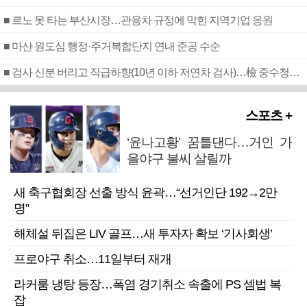
■ 르노 못 타는 부산시장…관용차 규정에 막힌 지역기업 응원
■ 마산 원도심 행정·주거복합단지 연내 준공 수순
■ 검사 신분 버리고 직급하향(10년 이하 저연차 검사)…檢 중수청행 기피
스포츠 +
‘윤나고황’ 꿈틀댄다…거인 가
을야구 불씨 살릴까
새 축구협회장 선출 방식 윤곽…“선거인단 192→2만
명”
해체설 뒤집은 LIV 골프…새 투자자 확보 ‘기사회생’
프로야구 취소…11일부터 재개
라커룸 냉탕 등장…폭염 경기취소 속출에 PS 셈법 복
잡