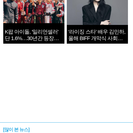
K팝 아이돌, '밀리언셀러'
‘라이징 스타’ 배우 김민하,
단 1.6%…30년간 등장
올해 BIFF 개막식 사회자
1182개팀 전수조사
확정
[많이 본 뉴스]