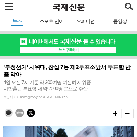
뉴스
스포츠·연예
오피니언
동영상
'부정선거' 시위대, 잠실 7동 제2투표소앞서 투표함 반
출 막아
4일 오전 7시 기준 약 200여명 여전히 시위중
미반출된 투표함 내 약 2000명 분으로 추산
최영지 기자 jadore@kookje.co.kr | 2026.06.04 08:05