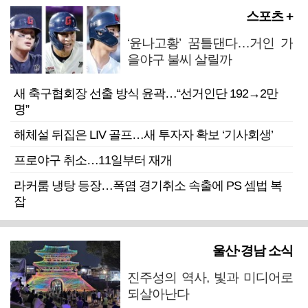
스포츠 +
‘윤나고황’ 꿈틀댄다…거인 가
을야구 불씨 살릴까
새 축구협회장 선출 방식 윤곽…“선거인단 192→2만
명”
해체설 뒤집은 LIV 골프…새 투자자 확보 ‘기사회생’
프로야구 취소…11일부터 재개
라커룸 냉탕 등장…폭염 경기취소 속출에 PS 셈법 복
잡
울산·경남 소식
진주성의 역사, 빛과 미디어로
되살아난다