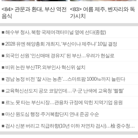
<84> 관문과 환대, 부산 역전
<83> 여름 제주, 벤자리와 독
음식
가시치
■ 해수부 청사, 북항 국제여객터미널 옆에 선다(종합)
■ 2028 유엔 해양총회 개최지, ‘부산이냐 제주냐’ 10일 결정
■ 외국인 선원 ‘인신매매 경유지’ 된 부산…우려가 현실로
■ 비위 논란 부산TP, 외부인사 혁신위 설치
■ 경남 농정 비전 ‘잘 사는 농촌’…스마트팜 1000㏊까지 늘린다
■ 교육혁신선도지 공모 코앞인데…구·군 난색에 교육청 ‘쩔쩔’
■ 르노 못 타는 부산시장…관용차 규정에 막힌 지역기업 응원
■ 마산 원도심 행정·주거복합단지 연내 준공 수순
■ 검사 신분 버리고 직급하향(10년 이하 저연차 검사)…檢 중수청행 기피