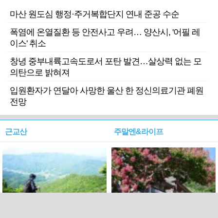
마산 원도심 행정·주거복합단지 연내 준공 수순
폭염에 온열질환 등 안전사고 우려… 양산시, '어필 레
이스' 취소
창녕 중부내륙고속도로서 포탄 발견…살상력 없는 모
의탄으로 밝혀져
입원환자가 연달아 사망한 울산 한 정신의료기관 폐원
전망
근교산
주말엔&라이프