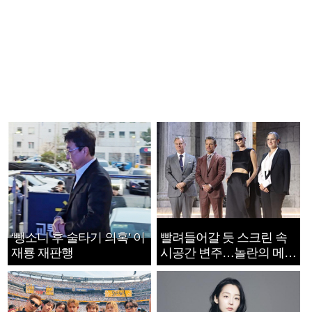
‘뺑소니 후 술타기 의혹’ 이
빨려들어갈 듯 스크린 속
재룡 재판행
시공간 변주…놀란의 메시
지는 ‘전쟁 속죄’