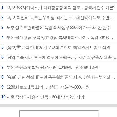
1
[속보]“SK하이닉스, 中패키징공장 매각 검토…중국서 인수 거론”
2
[속보] 여전히 ‘독도는 우리땅’ 외치는 日…韓선박이 독도 주변 해양조사 활동하자 반발
3
노후 상수도관 파열에 폭염 속 사상구 2300여 가구 6시간 단수
4
부산 울산 경남 구름 많고 경남 북서내륙 소나기…폭염·열대야 계속
5
[속보]‘尹 탄핵 반대’ 세계로교회 손현보, 백악관서 트럼프 접견
6
‘탄약 부족 사태’ 보도에 격노한 트럼프…군사기밀 유출자 색출 지시
7
부산 주유소 휘발유 평균가 ℓ당 1849원… 전주보다 3원 ↓
8
[속보] ‘심판 성접대’ 논란 축구협회 공식 사과…“현재는 부적절 행위 없어”
9
1236회 로또 1등 11명…당첨금 각 24억4000만 원
10
서울 중랑구서 흉기 난동…60대 남성 2명 사망