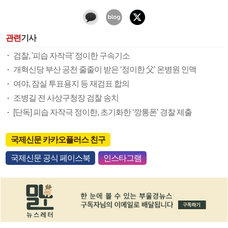
관련
기사
검찰, '피습 자작극' 정이한 구속기소
개혁신당 부산 공천 줄줄이 받은 ‘정이한 父’ 온병원 인맥
여야, 잠실 투표용지 등 재검표 합의
조병길 전 사상구청장 검찰 송치
[단독] 피습 자작극 정이한, 초기화한 ‘깡통폰’ 경찰 제출
국제신문 카카오플러스 친구
국제신문 공식 페이스북
인스타그램