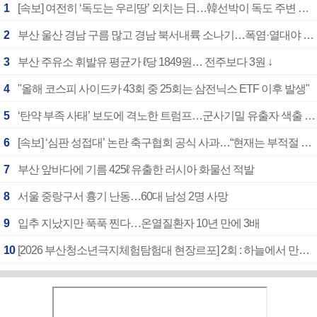
1
[속보] 여전히 ‘독도는 우리땅’ 외치는 日…韓선박이 독도 주변 해양조사 활동하자 반발
2
부산 울산 경남 구름 많고 경남 북서내륙 소나기…폭염·열대야 계속
3
부산 주유소 휘발유 평균가 ℓ당 1849원… 전주보다 3원 ↓
4
"올해 코스피 사이드카 43회 중 25회는 삼전닉스 ETF 이후 발생"
5
‘탄약 부족 사태’ 보도에 격노한 트럼프…군사기밀 유출자 색출 지시
6
[속보] ‘심판 성접대’ 논란 축구협회 공식 사과…“현재는 부적절 행위 없어”
7
부산 앞바다에 기름 425ℓ 유출한 러시아 화물선 적발
8
서울 중랑구서 흉기 난동…60대 남성 2명 사망
9
입추 지났지만 푹푹 찐다…온열질환자 10년 만에 3배
10
[2026 부산청소년극지체험탐험대 현장르포] 2회 : 하늘에서 만난 얼음의 나라