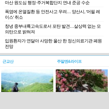
마산 원도심 행정·주거복합단지 연내 준공 수순
폭염에 온열질환 등 안전사고 우려… 양산시, '어필 레
이스' 취소
창녕 중부내륙고속도로서 포탄 발견…살상력 없는 모
의탄으로 밝혀져
입원환자가 연달아 사망한 울산 한 정신의료기관 폐원
전망
근교산
주말엔&라이프
근교산&그너머…상주·문경
폭염보다 더 뜨거워라…100