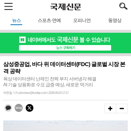
뉴스
스포츠·연예
오피니언
동영상
삼성중공업, 바다 위 데이터센터(FDC) 글로벌 시장 본
격 공략
육상 데이터센터 난제인 전력 부지 서버냉각 해결
AI 기술 상용화로 수요 급증 예상, 새로운 먹거리
박현철 기자 phcnews@kookje.co.kr | 2026.06.03 17:17