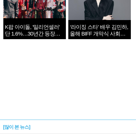
K팝 아이돌, '밀리언셀러'
‘라이징 스타’ 배우 김민하,
단 1.6%…30년간 등장
올해 BIFF 개막식 사회자
1182개팀 전수조사
확정
[많이 본 뉴스]