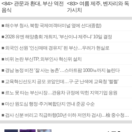
<84> 관문과 환대, 부산 역전
<83> 여름 제주, 벤자리와 독
음식
가시치
■ 해수부 청사, 북항 국제여객터미널 옆에 선다(종합)
■ 2028 유엔 해양총회 개최지, ‘부산이냐 제주냐’ 10일 결정
■ 외국인 선원 ‘인신매매 경유지’ 된 부산…우려가 현실로
■ 비위 논란 부산TP, 외부인사 혁신위 설치
■ 경남 농정 비전 ‘잘 사는 농촌’…스마트팜 1000㏊까지 늘린다
■ 교육혁신선도지 공모 코앞인데…구·군 난색에 교육청 ‘쩔쩔’
■ 르노 못 타는 부산시장…관용차 규정에 막힌 지역기업 응원
■ 마산 원도심 행정·주거복합단지 연내 준공 수순
■ 검사 신분 버리고 직급하향(10년 이하 저연차 검사)…檢 중수청행 기피