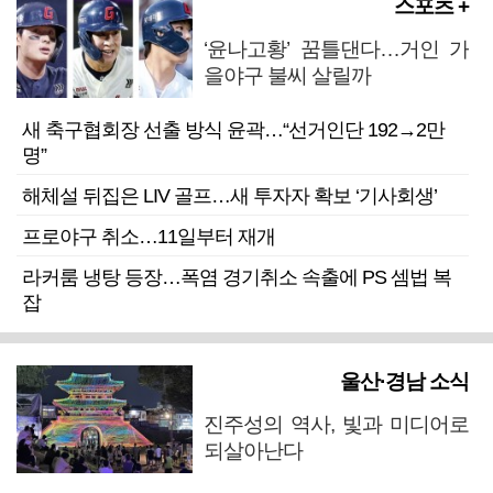
스포츠 +
‘윤나고황’ 꿈틀댄다…거인 가
을야구 불씨 살릴까
새 축구협회장 선출 방식 윤곽…“선거인단 192→2만
명”
해체설 뒤집은 LIV 골프…새 투자자 확보 ‘기사회생’
프로야구 취소…11일부터 재개
라커룸 냉탕 등장…폭염 경기취소 속출에 PS 셈법 복
잡
울산·경남 소식
진주성의 역사, 빛과 미디어로
되살아난다