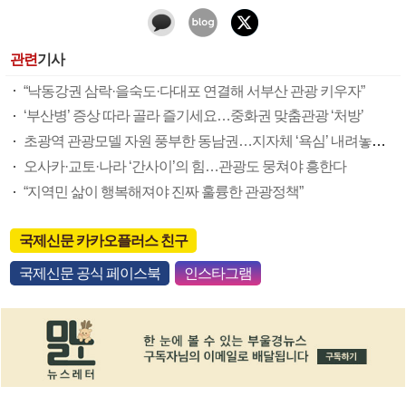
관련
기사
“낙동강권 삼락·을숙도·다대포 연결해 서부산 관광 키우자”
‘부산병’ 증상 따라 골라 즐기세요…중화권 맞춤관광 ‘처방’
초광역 관광모델 자원 풍부한 동남권…지자체 ‘욕심’ 내려놓고 협력해야
오사카·교토·나라 ‘간사이’의 힘…관광도 뭉쳐야 흥한다
“지역민 삶이 행복해져야 진짜 훌륭한 관광정책”
국제신문 카카오플러스 친구
국제신문 공식 페이스북
인스타그램