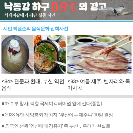
시인 최원준의 음식문화 잡학사전
<84> 관문과 환대, 부산 역전
<83> 여름 제주, 벤자리와 독
음식
가시치
■ 해수부 청사, 북항 국제여객터미널 옆에 선다(종합)
■ 2028 유엔 해양총회 개최지, ‘부산이냐 제주냐’ 10일 결정
■ 외국인 선원 ‘인신매매 경유지’ 된 부산…우려가 현실로