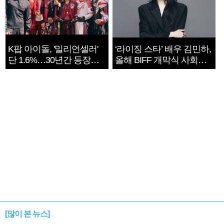
K팝 아이돌, '밀리언셀러'
‘라이징 스타’ 배우 김민하,
단 1.6%…30년간 등장
올해 BIFF 개막식 사회자
1182개팀 전수조사
확정
[많이 본 뉴스]