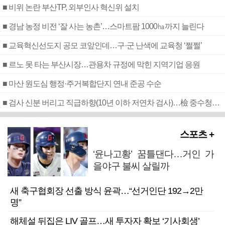
■ 비위 논란 부산TP, 외부인사 혁신위 설치
■ 경남 농정 비전 ‘잘 사는 농촌’…스마트팜 1000㏊까지 늘린다
■ 교육혁신선도지 공모 코앞인데…구·군 난색에 교육청 ‘쩔쩔’
■ 르노 못 타는 부산시장…관용차 규정에 막힌 지역기업 응원
■ 마산 원도심 행정·주거복합단지 연내 준공 수순
■ 검사 신분 버리고 직급하향(10년 이하 저연차 검사)…檢 중수청행 기피
스포츠 +
‘윤나고황’ 꿈틀댄다…거인 가
을야구 불씨 살릴까
새 축구협회장 선출 방식 윤곽…“선거인단 192→2만
명”
해체설 뒤집은 LIV 골프…새 투자자 확보 ‘기사회생’