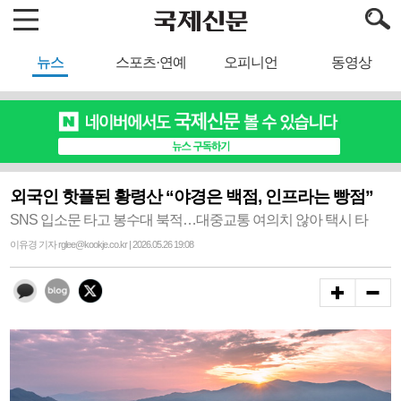
뉴스
스포츠·연예
오피니언
동영상
외국인 핫플된 황령산 “야경은 백점, 인프라는 빵점”
SNS 입소문 타고 봉수대 북적…대중교통 여의치 않아 택시 타
이유경 기자 rglee@kookje.co.kr | 2026.05.26 19:08