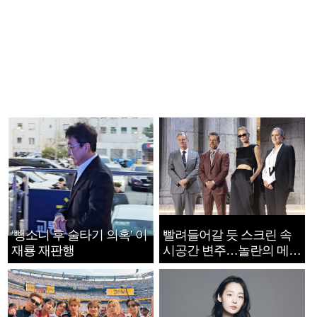
‘뺑소니 후 술타기 의혹’ 이
빨려들어갈 듯 스크린 속
재룡 재판행
시공간 변주…놀란의 메시
지는 ‘전쟁 속죄’