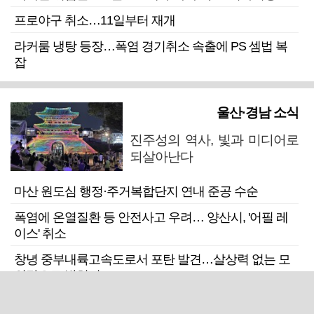
프로야구 취소…11일부터 재개
라커룸 냉탕 등장…폭염 경기취소 속출에 PS 셈법 복
잡
울산·경남 소식
진주성의 역사, 빛과 미디어로
되살아난다
마산 원도심 행정·주거복합단지 연내 준공 수순
폭염에 온열질환 등 안전사고 우려… 양산시, '어필 레
이스' 취소
창녕 중부내륙고속도로서 포탄 발견…살상력 없는 모
의탄으로 밝혀져
입원환자가 연달아 사망한 울산 한 정신의료기관 폐원