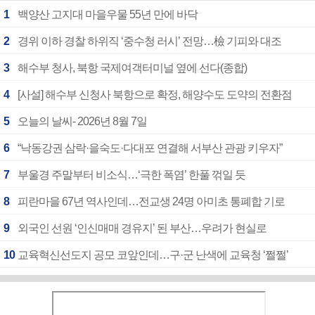
1
백양산 고지대 마을우물 55년 만에 바닥
2
경위 이하 경찰 하위직 ‘중수청 러시’ 전망…檢 기피와 대조
3
해수부 청사, 북항 국제여객터미널 옆에 선다(종합)
4
[사설] 해수부 신청사 북항으로 확정, 해양수도 도약의 전환점
5
오늘의 날씨- 2026년 8월 7일
6
“낙동강권 삼락·을숙도·다대포 연결해 서부산 관광 키우자”
7
부울경 주말부터 비소식…‘극한 폭염’ 한풀 꺾일 듯
8
피란마을 67년 역사인데…전교생 24명 아미초 통폐합 기로
9
외국인 선원 ‘인신매매 경유지’ 된 부산…우려가 현실로
10
교육혁신선도지 공모 코앞인데…구·군 난색에 교육청 ‘쩔쩔’