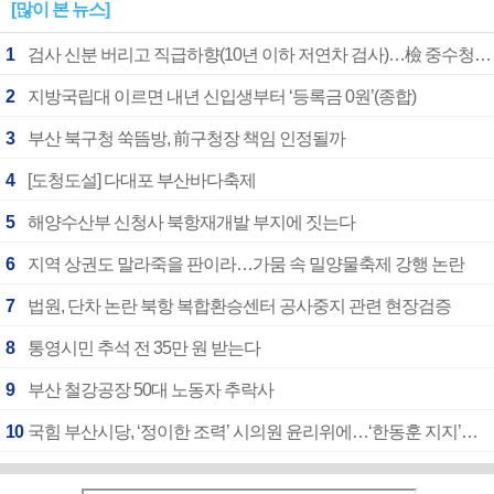
[많이 본 뉴스]
1
검사 신분 버리고 직급하향(10년 이하 저연차 검사)…檢 중수청행 기피
2
지방국립대 이르면 내년 신입생부터 ‘등록금 0원’(종합)
3
부산 북구청 쑥뜸방, 前구청장 책임 인정될까
4
[도청도설] 다대포 부산바다축제
5
해양수산부 신청사 북항재개발 부지에 짓는다
6
지역 상권도 말라죽을 판이라…가뭄 속 밀양물축제 강행 논란
7
법원, 단차 논란 북항 복합환승센터 공사중지 관련 현장검증
8
통영시민 추석 전 35만 원 받는다
9
부산 철강공장 50대 노동자 추락사
10
국힘 부산시당, ‘정이한 조력’ 시의원 윤리위에…‘한동훈 지지’도 신고접수