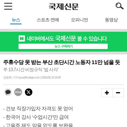
뉴스
스포츠·연예
오피니언
동영상
주휴수당 못 받는 부산 초단시간 노동자 11만 넘을 듯
주 13.7시간 비정규직 ‘법 사각’
권용휘 기자 kyw@kookje.co.kr | 2026.05.19 19:40
- 건보 직장가입자 자격도 못 얻어
- 한국어 강사 ‘수업시간’만 급여
- 고용주 제도 악용 없도록 보완을