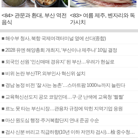
<84> 관문과 환대, 부산 역전
<83> 여름 제주, 벤자리와 독
음식
가시치
■ 해수부 청사, 북항 국제여객터미널 옆에 선다(종합)
■ 2028 유엔 해양총회 개최지, ‘부산이냐 제주냐’ 10일 결정
■ 외국인 선원 ‘인신매매 경유지’ 된 부산…우려가 현실로
■ 비위 논란 부산TP, 외부인사 혁신위 설치
■ 경남 농정 비전 ‘잘 사는 농촌’…스마트팜 1000㏊까지 늘린다
■ 교육혁신선도지 공모 코앞인데…구·군 난색에 교육청 ‘쩔쩔’
■ 르노 못 타는 부산시장…관용차 규정에 막힌 지역기업 응원
■ 마산 원도심 행정·주거복합단지 연내 준공 수순
■ 검사 신분 버리고 직급하향(10년 이하 저연차 검사)…檢 중수청행 기피