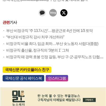
관련
기사
부산 비정규직 ‘주 13.7시간’…평균근로 4년 만에 1/3 토막
“부산대 비정규직 강사 처우 개선하라”
비정규직 비율 최다, 임금 최하…부산 女노동자 서럽다(종합)
비정규직 출산율, 정규직의 ‘3분의 1’ 그쳐
비정규직 때 경력 호봉 인정 갈등, 부산 구·군-공무직노조 단협 진통
국제신문 카카오플러스 친구
국제신문 공식 페이스북
인스타그램