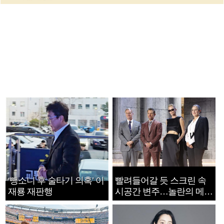
‘뺑소니 후 술타기 의혹’ 이
빨려들어갈 듯 스크린 속
재룡 재판행
시공간 변주…놀란의 메시
지는 ‘전쟁 속죄’