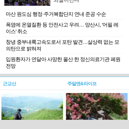
마산 원도심 행정·주거복합단지 연내 준공 수순
폭염에 온열질환 등 안전사고 우려… 양산시, '어필 레
이스' 취소
창녕 중부내륙고속도로서 포탄 발견…살상력 없는 모
의탄으로 밝혀져
입원환자가 연달아 사망한 울산 한 정신의료기관 폐원
전망
근교산
주말엔&라이프