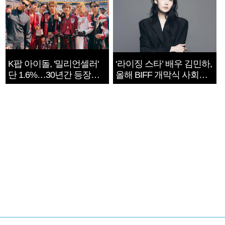
K팝 아이돌, '밀리언셀러'
‘라이징 스타’ 배우 김민하,
단 1.6%…30년간 등장
올해 BIFF 개막식 사회자
1182개팀 전수조사
확정