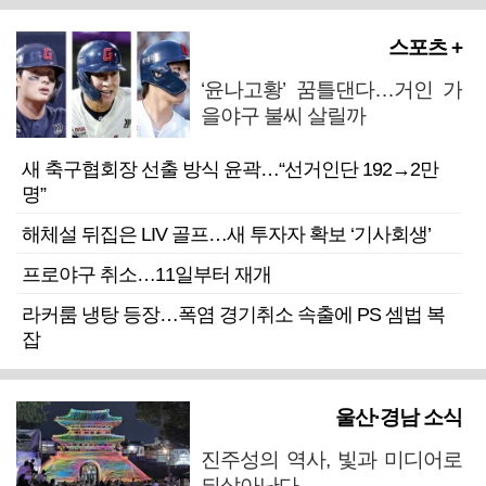
스포츠 +
‘윤나고황’ 꿈틀댄다…거인 가
을야구 불씨 살릴까
새 축구협회장 선출 방식 윤곽…“선거인단 192→2만
명”
해체설 뒤집은 LIV 골프…새 투자자 확보 ‘기사회생’
프로야구 취소…11일부터 재개
라커룸 냉탕 등장…폭염 경기취소 속출에 PS 셈법 복
잡
울산·경남 소식
진주성의 역사, 빛과 미디어로
되살아난다