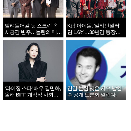
빨려들어갈 듯 스크린 속
K팝 아이돌, '밀리언셀러'
시공간 변주…놀란의 메시
단 1.6%…30년간 등장
지는 ‘전쟁 속죄’
1182개팀 전수조사
‘라이징 스타’ 배우 김민하,
친일 논란 빚은 가수 남인
올해 BIFF 개막식 사회자
수 공개 토론회 열린다.
확정