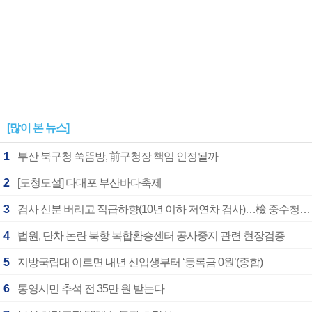
[많이 본 뉴스]
1
부산 북구청 쑥뜸방, 前구청장 책임 인정될까
2
[도청도설] 다대포 부산바다축제
3
검사 신분 버리고 직급하향(10년 이하 저연차 검사)…檢 중수청행 기피
4
법원, 단차 논란 북항 복합환승센터 공사중지 관련 현장검증
5
지방국립대 이르면 내년 신입생부터 ‘등록금 0원’(종합)
6
통영시민 추석 전 35만 원 받는다