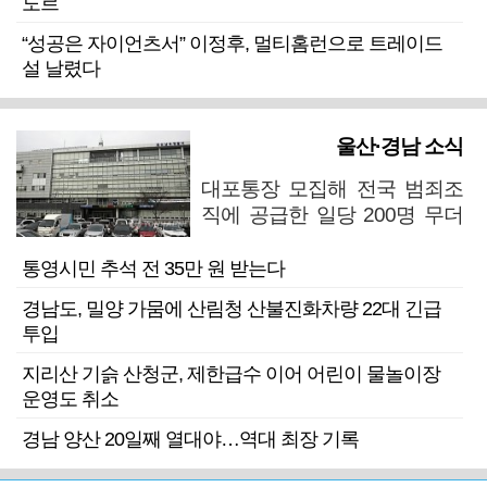
도르
“성공은 자이언츠서” 이정후, 멀티홈런으로 트레이드
설 날렸다
울산·경남 소식
대포통장 모집해 전국 범죄조
직에 공급한 일당 200명 무더
기 검거
통영시민 추석 전 35만 원 받는다
경남도, 밀양 가뭄에 산림청 산불진화차량 22대 긴급
투입
지리산 기슭 산청군, 제한급수 이어 어린이 물놀이장
운영도 취소
경남 양산 20일째 열대야…역대 최장 기록