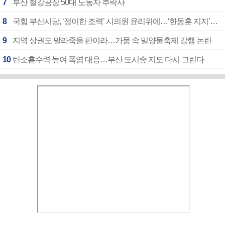
7
부산 철강공장 50대 노동자 추락사
8
국힘 부산시당, ‘정이한 조력’ 시의원 윤리위에…‘한동훈 지지’도 신고접수
9
지역 상권도 말라죽을 판이라…가뭄 속 밀양물축제 강행 논란
10
탄소흡수력 높여 폭염 대응…부산 도시숲 지도 다시 그린다