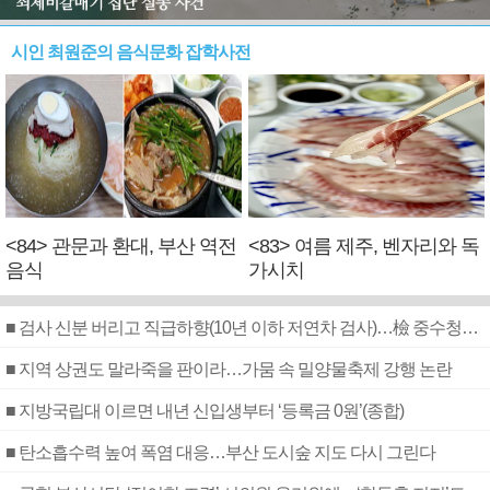
시인 최원준의 음식문화 잡학사전
<84> 관문과 환대, 부산 역전
<83> 여름 제주, 벤자리와 독
음식
가시치
■ 검사 신분 버리고 직급하향(10년 이하 저연차 검사)…檢 중수청행 기피
■ 지역 상권도 말라죽을 판이라…가뭄 속 밀양물축제 강행 논란
■ 지방국립대 이르면 내년 신입생부터 ‘등록금 0원’(종합)
■ 탄소흡수력 높여 폭염 대응…부산 도시숲 지도 다시 그린다