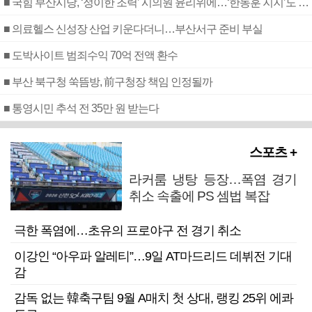
■ 국힘 부산시당, ‘정이한 조력’ 시의원 윤리위에…‘한동훈 지지’도 신고접수
■ 의료헬스 신성장 산업 키운다더니…부산서구 준비 부실
■ 도박사이트 범죄수익 70억 전액 환수
■ 부산 북구청 쑥뜸방, 前구청장 책임 인정될까
■ 통영시민 추석 전 35만 원 받는다
스포츠 +
라커룸 냉탕 등장…폭염 경기
취소 속출에 PS 셈법 복잡
극한 폭염에…초유의 프로야구 전 경기 취소
이강인 “아우파 알레티”…9일 AT마드리드 데뷔전 기대
감
감독 없는 韓축구팀 9월 A매치 첫 상대, 랭킹 25위 에콰