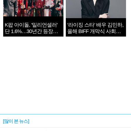
K팝 아이돌, '밀리언셀러'
‘라이징 스타’ 배우 김민하,
단 1.6%…30년간 등장
올해 BIFF 개막식 사회자
1182개팀 전수조사
확정
[많이 본 뉴스]