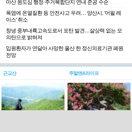
마산 원도심 행정·주거복합단지 연내 준공 수순
폭염에 온열질환 등 안전사고 우려… 양산시, '어필 레
이스' 취소
창녕 중부내륙고속도로서 포탄 발견…살상력 없는 모
의탄으로 밝혀져
입원환자가 연달아 사망한 울산 한 정신의료기관 폐원
전망
근교산
주말엔&라이프
근교산&그너머…상주·문경
폭염보다 더 뜨거워라…100