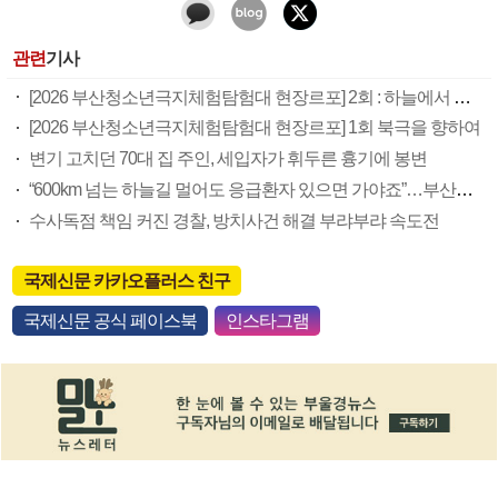
관련
기사
[2026 부산청소년극지체험탐험대 현장르포] 2회 : 하늘에서 만난 얼음의 나라
[2026 부산청소년극지체험탐험대 현장르포] 1회 북극을 향하여
변기 고치던 70대 집 주인, 세입자가 휘두른 흉기에 봉변
“600km 넘는 하늘길 멀어도 응급환자 있으면 가야죠”…부산소방항공대 활약상 눈길
수사독점 책임 커진 경찰, 방치사건 해결 부랴부랴 속도전
국제신문 카카오플러스 친구
국제신문 공식 페이스북
인스타그램