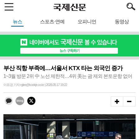
뉴스
스포츠·연예
오피니언
동영상
부산 직항 부족에…서울서 KTX 타는 외국인 증가
1~3월 방문 2위 中 노선 제한적…4위 美는 괌 제외 본토운항 없어
이유경 기자 rglee@kookje.co.kr | 2026.05.17 19:22