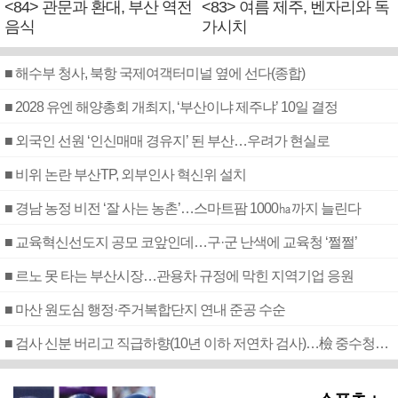
<84> 관문과 환대, 부산 역전
<83> 여름 제주, 벤자리와 독
음식
가시치
■ 해수부 청사, 북항 국제여객터미널 옆에 선다(종합)
■ 2028 유엔 해양총회 개최지, ‘부산이냐 제주냐’ 10일 결정
■ 외국인 선원 ‘인신매매 경유지’ 된 부산…우려가 현실로
■ 비위 논란 부산TP, 외부인사 혁신위 설치
■ 경남 농정 비전 ‘잘 사는 농촌’…스마트팜 1000㏊까지 늘린다
■ 교육혁신선도지 공모 코앞인데…구·군 난색에 교육청 ‘쩔쩔’
■ 르노 못 타는 부산시장…관용차 규정에 막힌 지역기업 응원
■ 마산 원도심 행정·주거복합단지 연내 준공 수순
■ 검사 신분 버리고 직급하향(10년 이하 저연차 검사)…檢 중수청행 기피