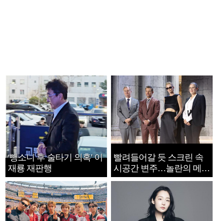
‘뺑소니 후 술타기 의혹’ 이
빨려들어갈 듯 스크린 속
재룡 재판행
시공간 변주…놀란의 메시
지는 ‘전쟁 속죄’