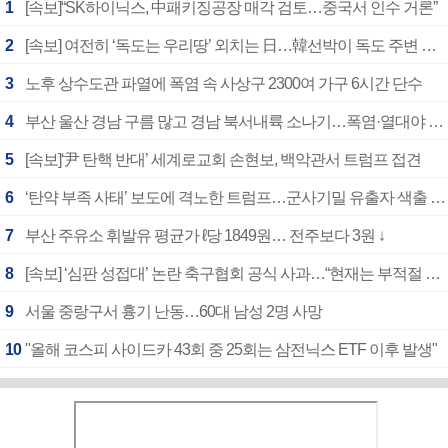
1
[속보]“SK하이닉스, 中패키징공장 매각 검토…중국서 인수 거론”
2
[속보] 여전히 ‘독도는 우리땅’ 외치는 日…韓선박이 독도 주변 해양조사 활동하자 반발
3
노후 상수도관 파열에 폭염 속 사상구 2300여 가구 6시간 단수
4
부산 울산 경남 구름 많고 경남 북서내륙 소나기…폭염·열대야 계속
5
[속보]‘尹 탄핵 반대’ 세계로교회 손현보, 백악관서 트럼프 접견
6
‘탄약 부족 사태’ 보도에 격노한 트럼프…군사기밀 유출자 색출 지시
7
부산 주유소 휘발유 평균가 ℓ당 1849원… 전주보다 3원 ↓
8
[속보] ‘심판 성접대’ 논란 축구협회 공식 사과…“현재는 부적절 행위 없어”
9
서울 중랑구서 흉기 난동…60대 남성 2명 사망
10
"올해 코스피 사이드카 43회 중 25회는 삼전닉스 ETF 이후 발생"