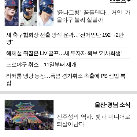
스포츠 +
‘윤나고황’ 꿈틀댄다…거인 가
을야구 불씨 살릴까
새 축구협회장 선출 방식 윤곽…“선거인단 192→2만
명”
해체설 뒤집은 LIV 골프…새 투자자 확보 ‘기사회생’
프로야구 취소…11일부터 재개
라커룸 냉탕 등장…폭염 경기취소 속출에 PS 셈법 복
잡
울산·경남 소식
진주성의 역사, 빛과 미디어로
되살아난다