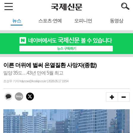
뉴스
스포츠·연예
오피니언
동영상
이른 더위에 벌써 온열질환 사망자(종합)
밀양 35도…43년 만에 5월 최고
조성우 기자 holycow@kookje.co.kr | 2026.05.17 19:54