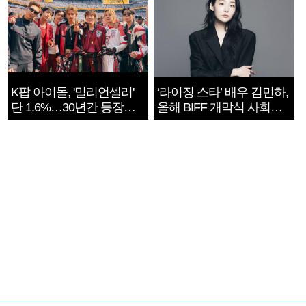
K팝 아이돌, '밀리언셀러'
‘라이징 스타’ 배우 김민하,
단 1.6%…30년간 등장
올해 BIFF 개막식 사회자
1182개팀 전수조사
확정