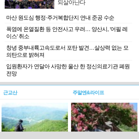
되살아난다
마산 원도심 행정·주거복합단지 연내 준공 수순
폭염에 온열질환 등 안전사고 우려… 양산시, '어필 레
이스' 취소
창녕 중부내륙고속도로서 포탄 발견…살상력 없는 모
의탄으로 밝혀져
입원환자가 연달아 사망한 울산 한 정신의료기관 폐원
전망
근교산
주말엔&라이프