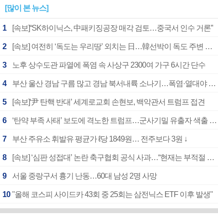
[많이 본 뉴스]
1
[속보]“SK하이닉스, 中패키징공장 매각 검토…중국서 인수 거론”
2
[속보] 여전히 ‘독도는 우리땅’ 외치는 日…韓선박이 독도 주변 해양조사 활동하자 반발
3
노후 상수도관 파열에 폭염 속 사상구 2300여 가구 6시간 단수
4
부산 울산 경남 구름 많고 경남 북서내륙 소나기…폭염·열대야 계속
5
[속보]‘尹 탄핵 반대’ 세계로교회 손현보, 백악관서 트럼프 접견
6
‘탄약 부족 사태’ 보도에 격노한 트럼프…군사기밀 유출자 색출 지시
7
부산 주유소 휘발유 평균가 ℓ당 1849원… 전주보다 3원 ↓
8
[속보] ‘심판 성접대’ 논란 축구협회 공식 사과…“현재는 부적절 행위 없어”
9
서울 중랑구서 흉기 난동…60대 남성 2명 사망
10
"올해 코스피 사이드카 43회 중 25회는 삼전닉스 ETF 이후 발생"