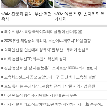
<84> 관문과 환대, 부산 역전
<83> 여름 제주, 벤자리와 독
음식
가시치
■ 해수부 청사, 북항 국제여객터미널 옆에 선다(종합)
■ 2028 유엔 해양총회 개최지, ‘부산이냐 제주냐’ 10일 결정
■ 외국인 선원 ‘인신매매 경유지’ 된 부산…우려가 현실로
■ 비위 논란 부산TP, 외부인사 혁신위 설치
■ 경남 농정 비전 ‘잘 사는 농촌’…스마트팜 1000㏊까지 늘린다
■ 교육혁신선도지 공모 코앞인데…구·군 난색에 교육청 ‘쩔쩔’
■ 르노 못 타는 부산시장…관용차 규정에 막힌 지역기업 응원
■ 마산 원도심 행정·주거복합단지 연내 준공 수순
■ 검사 신분 버리고 직급하향(10년 이하 저연차 검사)…檢 중수청행 기피