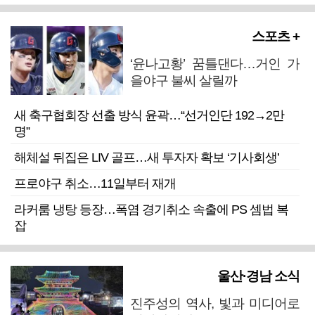
스포츠 +
‘윤나고황’ 꿈틀댄다…거인 가
을야구 불씨 살릴까
새 축구협회장 선출 방식 윤곽…“선거인단 192→2만
명”
해체설 뒤집은 LIV 골프…새 투자자 확보 ‘기사회생’
프로야구 취소…11일부터 재개
라커룸 냉탕 등장…폭염 경기취소 속출에 PS 셈법 복
잡
울산·경남 소식
진주성의 역사, 빛과 미디어로