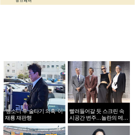
‘뺑소니 후 술타기 의혹’ 이
빨려들어갈 듯 스크린 속
재룡 재판행
시공간 변주…놀란의 메시
지는 ‘전쟁 속죄’