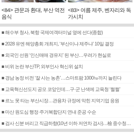
<84> 관문과 환대, 부산 역전
<83> 여름 제주, 벤자리와 독
음식
가시치
■ 해수부 청사, 북항 국제여객터미널 옆에 선다(종합)
■ 2028 유엔 해양총회 개최지, ‘부산이냐 제주냐’ 10일 결정
■ 외국인 선원 ‘인신매매 경유지’ 된 부산…우려가 현실로
■ 비위 논란 부산TP, 외부인사 혁신위 설치
■ 경남 농정 비전 ‘잘 사는 농촌’…스마트팜 1000㏊까지 늘린다
■ 교육혁신선도지 공모 코앞인데…구·군 난색에 교육청 ‘쩔쩔’
■ 르노 못 타는 부산시장…관용차 규정에 막힌 지역기업 응원
■ 마산 원도심 행정·주거복합단지 연내 준공 수순
■ 검사 신분 버리고 직급하향(10년 이하 저연차 검사)…檢 중수청행 기피