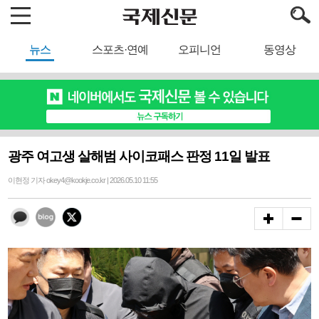
뉴스
스포츠·연예
오피니언
동영상
광주 여고생 살해범 사이코패스 판정 11일 발표
이현정 기자 okey4@kookje.co.kr | 2026.05.10 11:55