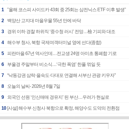
1
"올해 코스피 사이드카 43회 중 25회는 삼전닉스 ETF 이후 발생"
2
백양산 고지대 마을우물 55년 만에 바닥
3
경위 이하 경찰 하위직 ‘중수청 러시’ 전망…檢 기피와 대조
4
해수부 청사, 북항 국제여객터미널 옆에 선다(종합)
5
피란마을 67년 역사인데…전교생 24명 아미초 통폐합 기로
6
부울경 주말부터 비소식…‘극한 폭염’ 한풀 꺾일 듯
7
“낙동강권 삼락·을숙도·다대포 연결해 서부산 관광 키우자”
8
오늘의 날씨- 2026년 8월 7일
9
외국인 선원 ‘인신매매 경유지’ 된 부산…우려가 현실로
10
[사설] 해수부 신청사 북항으로 확정, 해양수도 도약의 전환점