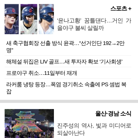
스포츠 +
‘윤나고황’ 꿈틀댄다…거인 가
을야구 불씨 살릴까
새 축구협회장 선출 방식 윤곽…“선거인단 192→2만
명”
해체설 뒤집은 LIV 골프…새 투자자 확보 ‘기사회생’
프로야구 취소…11일부터 재개
라커룸 냉탕 등장…폭염 경기취소 속출에 PS 셈법 복
잡
울산·경남 소식
진주성의 역사, 빛과 미디어로
되살아난다