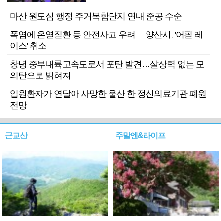
마산 원도심 행정·주거복합단지 연내 준공 수순
폭염에 온열질환 등 안전사고 우려… 양산시, '어필 레
이스' 취소
창녕 중부내륙고속도로서 포탄 발견…살상력 없는 모
의탄으로 밝혀져
입원환자가 연달아 사망한 울산 한 정신의료기관 폐원
전망
근교산
주말엔&라이프