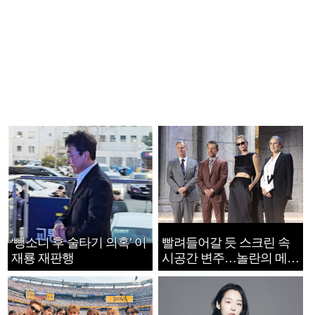
‘뺑소니 후 술타기 의혹’ 이
빨려들어갈 듯 스크린 속
재룡 재판행
시공간 변주…놀란의 메시
지는 ‘전쟁 속죄’