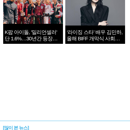
K팝 아이돌, '밀리언셀러'
‘라이징 스타’ 배우 김민하,
단 1.6%…30년간 등장
올해 BIFF 개막식 사회자
1182개팀 전수조사
확정
[많이 본 뉴스]