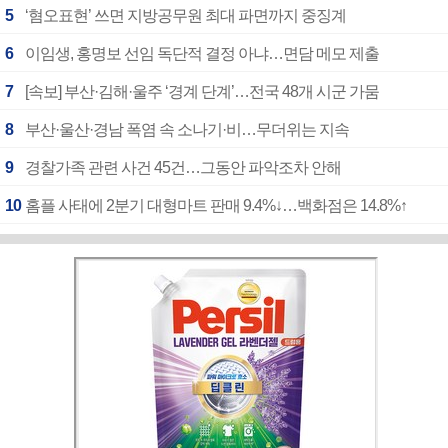
5
‘혐오표현’ 쓰면 지방공무원 최대 파면까지 중징계
6
이임생, 홍명보 선임 독단적 결정 아냐…면담 메모 제출
7
[속보] 부산·김해·울주 ‘경계 단계’…전국 48개 시군 가뭄
8
부산·울산·경남 폭염 속 소나기·비…무더위는 지속
9
경찰가족 관련 사건 45건…그동안 파악조차 안해
10
홈플 사태에 2분기 대형마트 판매 9.4%↓…백화점은 14.8%↑