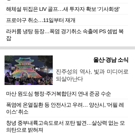
해체설 뒤집은 LIV 골프…새 투자자 확보 ‘기사회생’
프로야구 취소…11일부터 재개
라커룸 냉탕 등장…폭염 경기취소 속출에 PS 셈법 복
잡
울산·경남 소식
진주성의 역사, 빛과 미디어로
되살아난다
마산 원도심 행정·주거복합단지 연내 준공 수순
폭염에 온열질환 등 안전사고 우려… 양산시, '어필 레
이스' 취소
창녕 중부내륙고속도로서 포탄 발견…살상력 없는 모
의탄으로 밝혀져