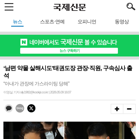
뉴스
스포츠·연예
오피니언
동영상
‘남편 약물 살해시도’태권도장 관장·직원, 구속심사 출
석
“아내가 관장에 가스라이팅 당해”
이영실 기자 sily1982@kookje.co.kr | 2026.05.09 16:07