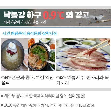
시인 최원준의 음식문화 잡학사전
<84> 관문과 환대, 부산 역전
<83> 여름 제주, 벤자리와 독
음식
가시치
■ 해수부 청사, 북항 국제여객터미널 옆에 선다(종합)
■ 2028 유엔 해양총회 개최지, ‘부산이냐 제주냐’ 10일 결정