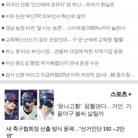
■ 외국인 선원 ‘인신매매 경유지’ 된 부산…우려가 현실로
■ 비위 논란 부산TP, 외부인사 혁신위 설치
■ 경남 농정 비전 ‘잘 사는 농촌’…스마트팜 1000㏊까지 늘린다
■ 교육혁신선도지 공모 코앞인데…구·군 난색에 교육청 ‘쩔쩔’
■ 르노 못 타는 부산시장…관용차 규정에 막힌 지역기업 응원
■ 마산 원도심 행정·주거복합단지 연내 준공 수순
■ 검사 신분 버리고 직급하향(10년 이하 저연차 검사)…檢 중수청행 기피
스포츠 +
‘윤나고황’ 꿈틀댄다…거인 가
을야구 불씨 살릴까
새 축구협회장 선출 방식 윤곽…“선거인단 192→2만
명”