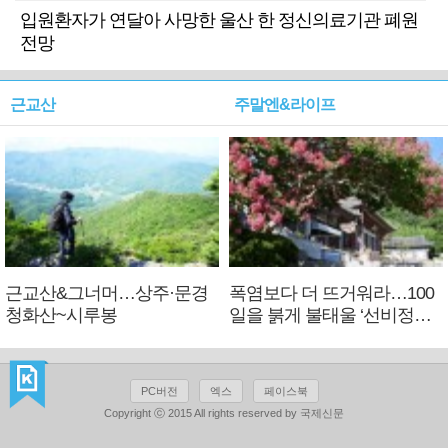
입원환자가 연달아 사망한 울산 한 정신의료기관 폐원
전망
근교산
주말엔&라이프
근교산&그너머…상주·문경
폭염보다 더 뜨거워라…100
청화산~시루봉
일을 붉게 불태울 ‘선비정신’
피었네
PC버전
엑스
페이스북
Copyright ⓒ 2015 All rights reserved by 국제신문