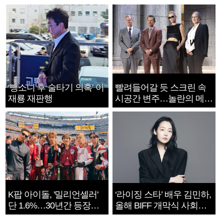
‘뺑소니 후 술타기 의혹’ 이
빨려들어갈 듯 스크린 속
재룡 재판행
시공간 변주…놀란의 메시
지는 ‘전쟁 속죄’
K팝 아이돌, '밀리언셀러'
‘라이징 스타’ 배우 김민하,
단 1.6%…30년간 등장
올해 BIFF 개막식 사회자
1182개팀 전수조사
확정