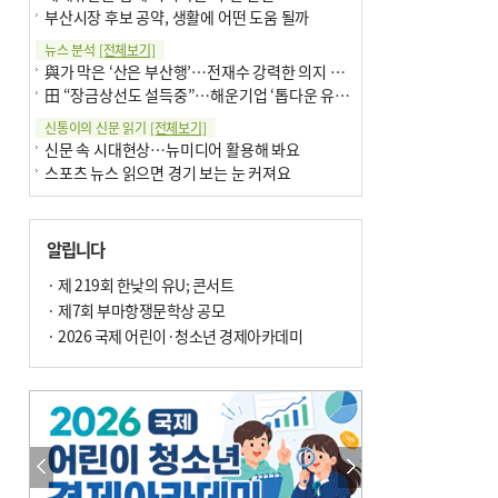
부산시장 후보 공약, 생활에 어떤 도움 될까
뉴스 분석
[전체보기]
與가 막은 ‘산은 부산행’…전재수 강력한 의지 표명 없인 공염불
田 “장금상선도 설득중”…해운기업 ‘톱다운 유치전’ 가속
신통이의 신문 읽기
[전체보기]
신문 속 시대현상…뉴미디어 활용해 봐요
스포츠 뉴스 읽으면 경기 보는 눈 커져요
어떻게 생각하십니까
[전체보기]
구·군 승진 축하화분 관행 없애자니 소상공인 울상
알립니다
3년째 병상에 있는 구의원…의정활동 못해도 월급 그대로
팩트체크
· 제 219회 한낮의 유U; 콘서트
[전체보기]
금정산 반려견 데리고 갈 수 있나…알아보니 ‘국립공원은 출입 불가’
· 제7회 부마항쟁문학상 공모
서울 도림천도 공업용수 활용한다는 사례, 정수 없이 한강물 공급…수질만 공업용수
· 2026 국제 어린이·청소년 경제아카데미
포토에세이
[전체보기]
연꽃 위 개개비
의령 한우산 털중나리
한 손 뉴스
[전체보기]
시민이 개발한 폭염 대응 앱 ‘그늘로’ 길안내 지도 등 인기
골목 맛집 발굴 고메 셀렉션…부산시, 페스티벌 시월 연계