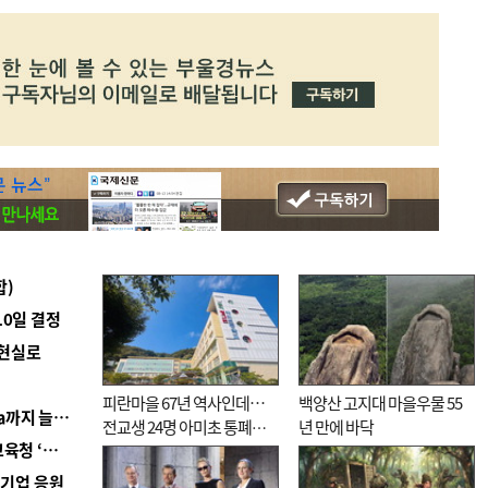
합)
10일 결정
 현실로
피란마을 67년 역사인데…
백양산 고지대 마을우물 55
■ 경남 농정 비전 ‘잘 사는 농촌’…스마트팜 1000㏊까지 늘린다
전교생 24명 아미초 통폐합
년 만에 바닥
■ 교육혁신선도지 공모 코앞인데…구·군 난색에 교육청 ‘쩔쩔’
기로
역기업 응원