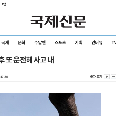
타그램
국제
문화
주말엔
스포츠
기획
인터뷰
T
 또 운전해 사고 내
:47:30
글자 크기