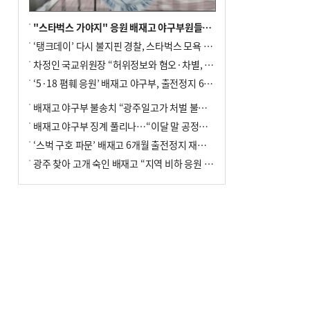
"스타벅스 가야지" 응원 배재고 야구부원들, 학교서 징계 처분
‘탱크데이’ 다시 불지핀 경찰, 스타벅스 모욕 혐의 압수수색
차정인 국교위원장 “허위정보와 혐오·차별, 학교 교실까지 유입"
‘5·18 폄훼 응원’ 배재고 야구부, 출전정지 6개월→1개월 감경
배재고 야구부 불송치 “광주일고가 처벌 불원 의사 표해”
배재고 야구부 징계 풀리나…“이달 말 공정위서 재심의”
‘스벅 구호 파문’ 배재고 6개월 출전정지 재심 신청키로
광주 찾아 고개 숙인 배재고 “지역 비하 응원 잘못”(종합)