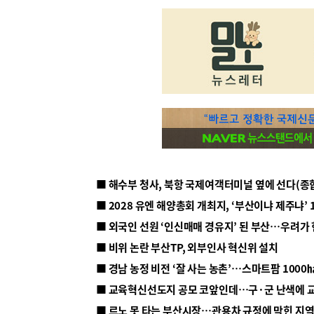
■ 해수부 청사, 북항 국제여객터미널 옆에 선다(종
■ 2028 유엔 해양총회 개최지, ‘부산이냐 제주냐’ 
■ 외국인 선원 ‘인신매매 경유지’ 된 부산…우려가
■ 비위 논란 부산TP, 외부인사 혁신위 설치
■ 르노 못 타는 부산시장…관용차 규정에 막힌 지