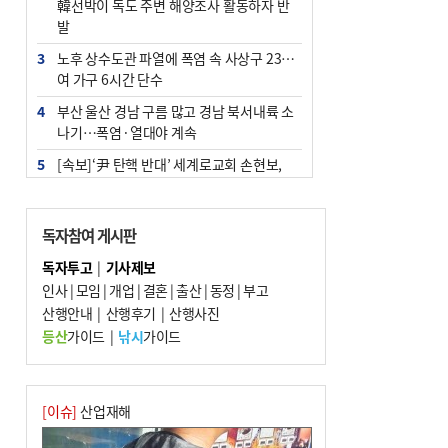
韓선박이 독도 주변 해양조사 활동하자 반
발
3
노후 상수도관 파열에 폭염 속 사상구 2300
여 가구 6시간 단수
4
부산 울산 경남 구름 많고 경남 북서내륙 소
나기…폭염·열대야 계속
5
[속보]‘尹 탄핵 반대’ 세계로교회 손현보,
백악관서 트럼프 접견
6
‘탄약 부족 사태’ 보도에 격노한 트럼프…
독자참여 게시판
군사기밀 유출자 색출 지시
독자투고
|
기사제보
7
부산 주유소 휘발유 평균가 ℓ당 1849원…
인사
|
모임
|
개업
|
결혼
|
출산
|
동정
|
부고
전주보다 3원 ↓
산행안내
|
산행후기
|
산행사진
8
[속보] ‘심판 성접대’ 논란 축구협회 공식 사
등산
가이드
|
낚시
가이드
과…“현재는 부적절 행위 없어”
9
서울 중랑구서 흉기 난동…60대 남성 2명
사망
[이슈]
산업재해
10
"올해 코스피 사이드카 43회 중 25회는 삼