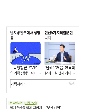
난치병 환우에 새 생명
민선9기 지역일꾼 만
을
나다
노숙 방황 끝 ‘27년 만
“남해 10개 읍·면 특색
의 가족 상봉’…어머니
살려…섬 전체 거대 정
와 행복 꿈꿔
원으로 조성”
눈높이 사설
[전체보기]
세계유산을 함께 지키자는 ‘부산 선언’