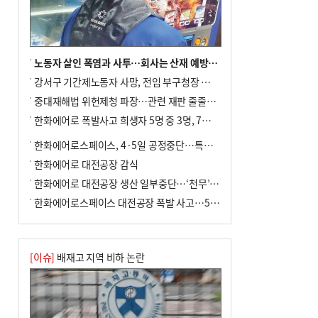
전닉스 ETF 이후 발생"
노동자 살인 폭염과 사투…회사는 산재 예방·전기료 절감 전력
강서구 기간제노동자 사망, 전임 부구청장 檢 송치
중대재해법 위헌제청 파장…관련 재판 줄줄이 브레이크
한화에어로 폭발사고 희생자 5명 중 3명, 7일 영면
한화에어로스페이스, 4·5일 공정중단…특별 안전점검
한화에어로 대전공장 감식
한화에어로 대전공장 생산 일부중단…‘천무’ 수출 비상
한화에어로스페이스 대전공장 폭발 사고…5명 사망·2명 부상(종합)
[이슈]
배재고 지역 비하 논란