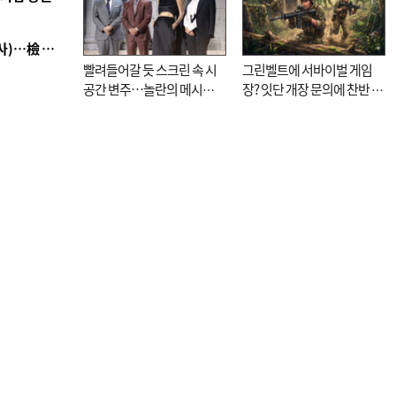
■ 검사 신분 버리고 직급하향(10년 이하 저연차 검사)…檢 중수청행 기피
빨려들어갈 듯 스크린 속 시
그린벨트에 서바이벌 게임
공간 변주…놀란의 메시지
장? 잇단 개장 문의에 찬반 논
는 ‘전쟁 속죄’
쟁