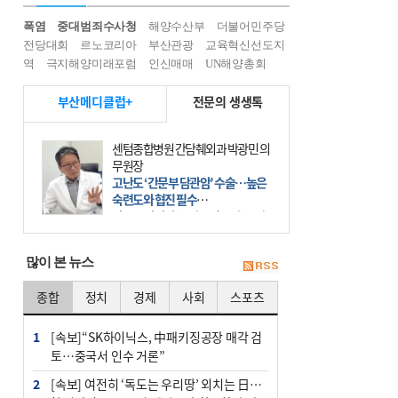
폭염
중대범죄수사청
해양수산부
더불어민주당
전당대회
르노코리아
부산관광
교육혁신선도지
역
극지해양미래포럼
인신매매
UN해양총회
부산메디클럽+
전문의 생생톡
센텀종합병원 간담췌외과 박광민 의
무원장
고난도 ‘간문부 담관암’ 수술…높은
숙련도와 협진 필수
간문부 담관암(클라츠킨 종양)은 좌
우 간에서 나오는, 담관(담즙 배출 경
로)이 합쳐지는 부위인 ‘간문부(肝門
많이 본 뉴스
部)’에 생기는 악성 종양이다. 간동맥
문맥 림프절 담
종합
정치
경제
사회
스포츠
1
[속보]“SK하이닉스, 中패키징공장 매각 검
토…중국서 인수 거론”
2
[속보] 여전히 ‘독도는 우리땅’ 외치는 日…