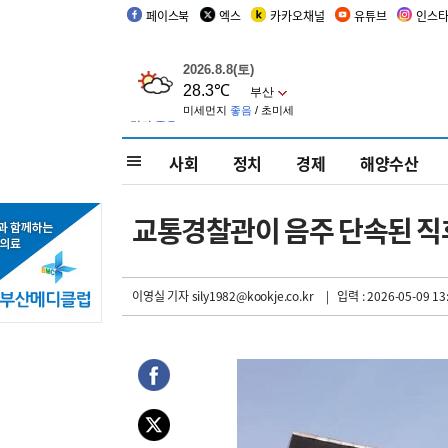
페이스북
엑스
카카오채널
유튜브
인스
사회
정치
경제
해양수산
교통경찰관이 음주 단속된 직후
이영실 기자
sily1982@kookje.co.kr
| 입력 : 2026-05-09 13