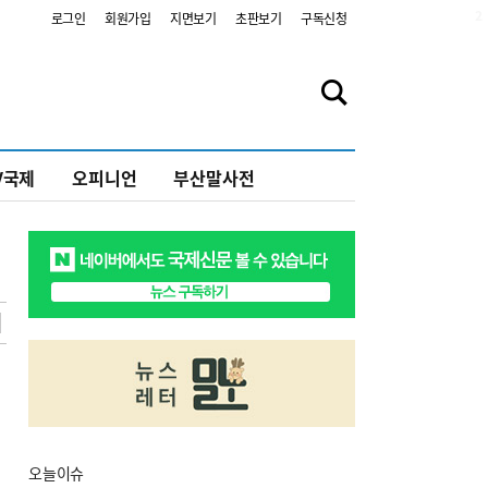
2
로그인
회원가입
지면보기
초판보기
구독신청
V국제
오피니언
부산말사전
오늘
이슈