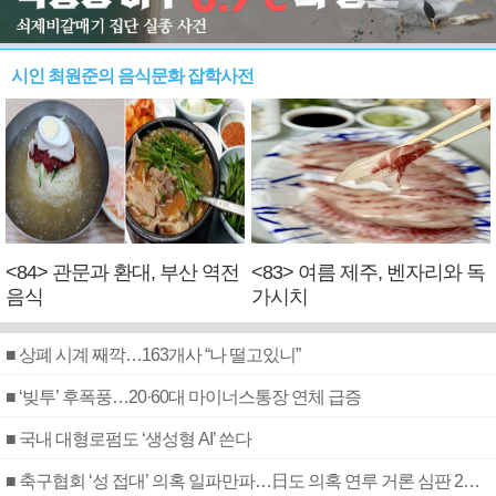
시인 최원준의 음식문화 잡학사전
<84> 관문과 환대, 부산 역전
<83> 여름 제주, 벤자리와 독
음식
가시치
■ 상폐 시계 째깍…163개사 “나 떨고있니”
■ ‘빚투’ 후폭풍…20·60대 마이너스통장 연체 급증
■ 국내 대형로펌도 ‘생성형 AI’ 쓴다
■ 축구협회 ‘성 접대’ 의혹 일파만파…日도 의혹 연루 거론 심판 2명 조사