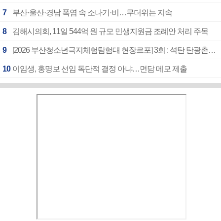
7
부산·울산·경남 폭염 속 소나기·비…무더위는 지속
8
김해시의회, 11일 544억 원 규모 민생지원금 조례안 처리 주목
9
[2026 부산청소년극지체험탐험대 현장르포] 3회 : 석탄 탄광촌에서 북극 연구의 중심지로
10
이임생, 홍명보 선임 독단적 결정 아냐…면담 메모 제출