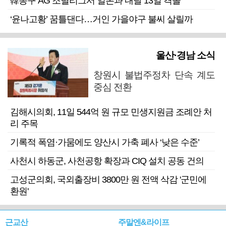
韓농구 AG 조별리그서 일본과 내달 13일 격돌
‘윤나고황’ 꿈틀댄다…거인 가을야구 불씨 살릴까
울산·경남 소식
창원시 불법주정차 단속 계도
중심 전환
김해시의회, 11일 544억 원 규모 민생지원금 조례안 처
리 주목
기록적 폭염·가뭄에도 양산시 가축 폐사 ‘낮은 수준’
사천시 하동군, 사천공항 확장과 CIQ 설치 공동 건의
고성군의회, 국외출장비 3800만 원 전액 삭감 '군민에
환원'
근교산
주말엔&라이프