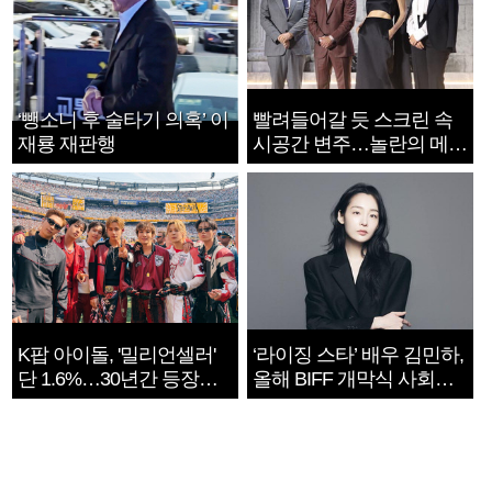
‘뺑소니 후 술타기 의혹’ 이
빨려들어갈 듯 스크린 속
재룡 재판행
시공간 변주…놀란의 메시
지는 ‘전쟁 속죄’
K팝 아이돌, '밀리언셀러'
‘라이징 스타’ 배우 김민하,
단 1.6%…30년간 등장
올해 BIFF 개막식 사회자
1182개팀 전수조사
확정