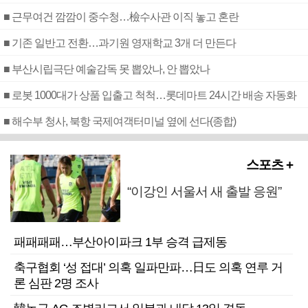
■ 근무여건 깜깜이 중수청…檢수사관 이직 놓고 혼란
■ 기존 일반고 전환…과기원 영재학교 3개 더 만든다
■ 부산시립극단 예술감독 못 뽑았나, 안 뽑았나
■ 로봇 1000대가 상품 입출고 척척…롯데마트 24시간 배송 자동화
■ 해수부 청사, 북항 국제여객터미널 옆에 선다(종합)
스포츠 +
“이강인 서울서 새 출발 응원”
패패패패…부산아이파크 1부 승격 급제동
축구협회 ‘성 접대’ 의혹 일파만파…日도 의혹 연루 거
론 심판 2명 조사