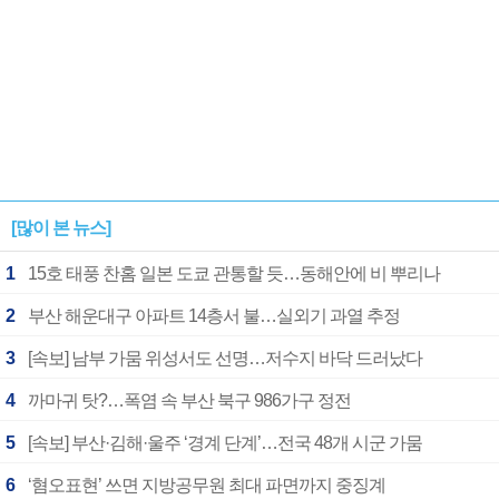
[많이 본 뉴스]
1
15호 태풍 찬홈 일본 도쿄 관통할 듯…동해안에 비 뿌리나
2
부산 해운대구 아파트 14층서 불…실외기 과열 추정
3
[속보] 남부 가뭄 위성서도 선명…저수지 바닥 드러났다
4
까마귀 탓?…폭염 속 부산 북구 986가구 정전
5
[속보] 부산·김해·울주 ‘경계 단계’…전국 48개 시군 가뭄
6
‘혐오표현’ 쓰면 지방공무원 최대 파면까지 중징계