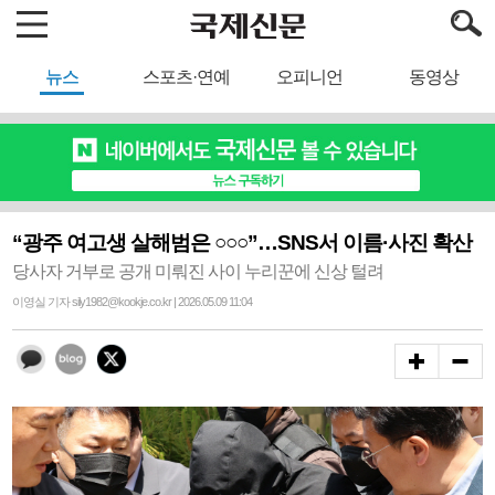
뉴스
스포츠·연예
오피니언
동영상
“광주 여고생 살해범은 ○○○”…SNS서 이름·사진 확산
당사자 거부로 공개 미뤄진 사이 누리꾼에 신상 털려
이영실 기자 sily1982@kookje.co.kr | 2026.05.09 11:04