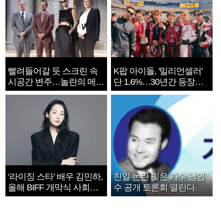
빨려들어갈 듯 스크린 속
K팝 아이돌, '밀리언셀러'
시공간 변주…놀란의 메시
단 1.6%…30년간 등장
지는 ‘전쟁 속죄’
1182개팀 전수조사
‘라이징 스타’ 배우 김민하,
친일 논란 빚은 가수 남인
올해 BIFF 개막식 사회자
수 공개 토론회 열린다.
확정