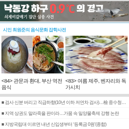
시인 최원준의 음식문화 잡학사전
<84> 관문과 환대, 부산 역전
<83> 여름 제주, 벤자리와 독
음식
가시치
■ 검사 신분 버리고 직급하향(10년 이하 저연차 검사)…檢 중수청행 기피
■ 지역 상권도 말라죽을 판이라…가뭄 속 밀양물축제 강행 논란
■ 지방국립대 이르면 내년 신입생부터 ‘등록금 0원’(종합)