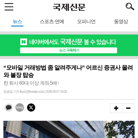
뉴스
스포츠·연예
오피니언
동영상
“모바일 거래방법 좀 알려주게나” 어르신 증권사 몰려
와 불장 탑승
한 회사 60대 이상 계좌 5배↑
장광일 기자 ilryo1@kookje.co.kr | 2026.05.07 19:30