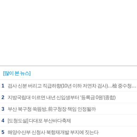
[많이 본 뉴스]
1
검사 신분 버리고 직급하향(10년 이하 저연차 검사)…檢 중수청행 기피
2
지방국립대 이르면 내년 신입생부터 ‘등록금 0원’(종합)
3
부산 북구청 쑥뜸방, 前구청장 책임 인정될까
4
[도청도설] 다대포 부산바다축제
5
해양수산부 신청사 북항재개발 부지에 짓는다