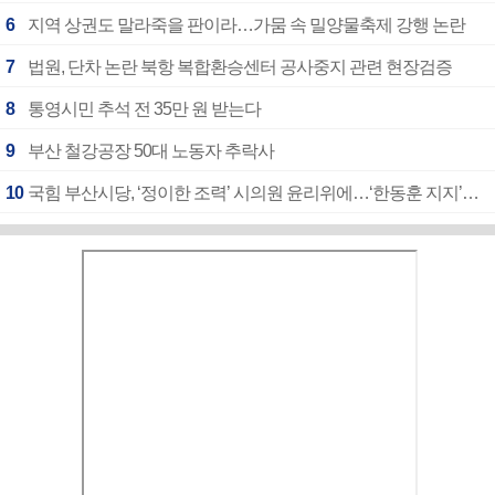
6
지역 상권도 말라죽을 판이라…가뭄 속 밀양물축제 강행 논란
7
법원, 단차 논란 북항 복합환승센터 공사중지 관련 현장검증
8
통영시민 추석 전 35만 원 받는다
9
부산 철강공장 50대 노동자 추락사
10
국힘 부산시당, ‘정이한 조력’ 시의원 윤리위에…‘한동훈 지지’도 신고접수