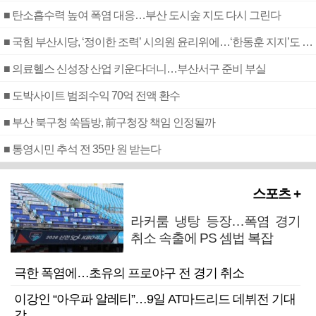
■ 탄소흡수력 높여 폭염 대응…부산 도시숲 지도 다시 그린다
■ 국힘 부산시당, ‘정이한 조력’ 시의원 윤리위에…‘한동훈 지지’도 신고접수
■ 의료헬스 신성장 산업 키운다더니…부산서구 준비 부실
■ 도박사이트 범죄수익 70억 전액 환수
■ 부산 북구청 쑥뜸방, 前구청장 책임 인정될까
■ 통영시민 추석 전 35만 원 받는다
스포츠 +
라커룸 냉탕 등장…폭염 경기
취소 속출에 PS 셈법 복잡
극한 폭염에…초유의 프로야구 전 경기 취소
이강인 “아우파 알레티”…9일 AT마드리드 데뷔전 기대
감