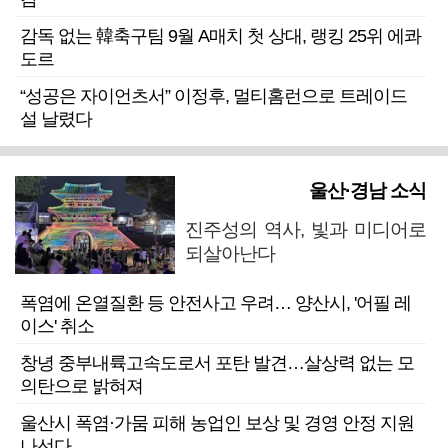
감독 없는 韓축구팀 9월 A매치 첫 상대, 랭킹 25위 에콰
도르
“성공은 자이언츠서” 이정후, 멀티홈런으로 트레이드
설 날렸다
울산·경남 소식
진주성의 역사, 빛과 미디어로
되살아난다
폭염에 온열질환 등 안전사고 우려… 양산시, '어필 레
이스' 취소
창녕 중부내륙고속도로서 포탄 발견…살상력 없는 모
의탄으로 밝혀져
울산시 폭염·가뭄 피해 농업인 보상 및 경영 안정 지원
나선다