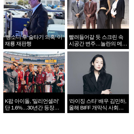
‘뺑소니 후 술타기 의혹’ 이
빨려들어갈 듯 스크린 속
재룡 재판행
시공간 변주…놀란의 메시
지는 ‘전쟁 속죄’
K팝 아이돌, '밀리언셀러'
‘라이징 스타’ 배우 김민하,
단 1.6%…30년간 등장
올해 BIFF 개막식 사회자
1182개팀 전수조사
확정