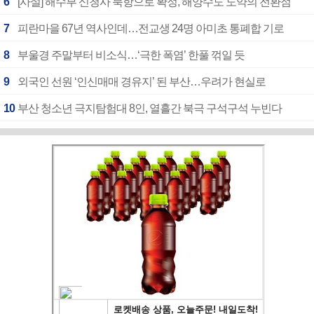
6
[사설] 해수부 신청사 북항으로 확정, 해양수도 도약의 전환점
7
피란마을 67년 역사인데…전교생 24명 아미초 통폐합 기로
8
부울경 주말부터 비소식…‘극한 폭염’ 한풀 꺾일 듯
9
외국인 선원 ‘인신매매 경유지’ 된 부산…우려가 현실로
10
부산 청소년 극지탐험대 8인, 열흘간 북극 구석구석 누빈다