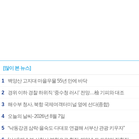
[많이 본 뉴스]
1
백양산 고지대 마을우물 55년 만에 바닥
2
경위 이하 경찰 하위직 ‘중수청 러시’ 전망…檢 기피와 대조
3
해수부 청사, 북항 국제여객터미널 옆에 선다(종합)
4
오늘의 날씨- 2026년 8월 7일
5
“낙동강권 삼락·을숙도·다대포 연결해 서부산 관광 키우자”