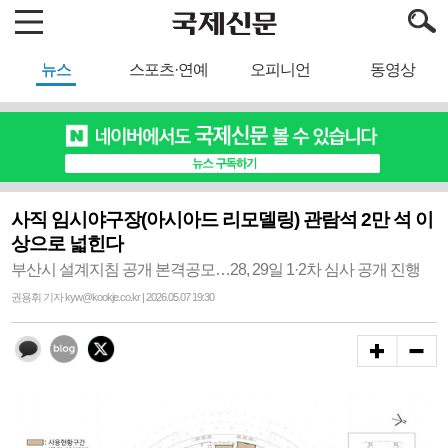
뉴스
스포츠·연예
오피니언
동영상
사직 임시야구장(아시아드 리모델링) 관람석 2만 석 이
상으로 넓힌다
부산시 설계지침 공개 본격공모…28, 29일 1·2차 심사 공개 진행
권용휘 기자 kyw@kookje.co.kr | 2026.05.07 19:30