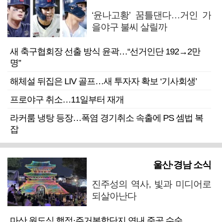
‘윤나고황’ 꿈틀댄다…거인 가
을야구 불씨 살릴까
새 축구협회장 선출 방식 윤곽…“선거인단 192→2만
명”
해체설 뒤집은 LIV 골프…새 투자자 확보 ‘기사회생’
프로야구 취소…11일부터 재개
라커룸 냉탕 등장…폭염 경기취소 속출에 PS 셈법 복
잡
울산·경남 소식
진주성의 역사, 빛과 미디어로
되살아난다
마산 원도심 행정·주거복합단지 연내 준공 수순