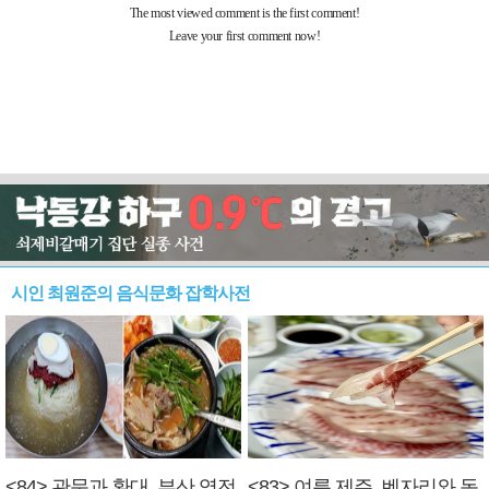
시인 최원준의 음식문화 잡학사전
<84> 관문과 환대, 부산 역전
<83> 여름 제주, 벤자리와 독