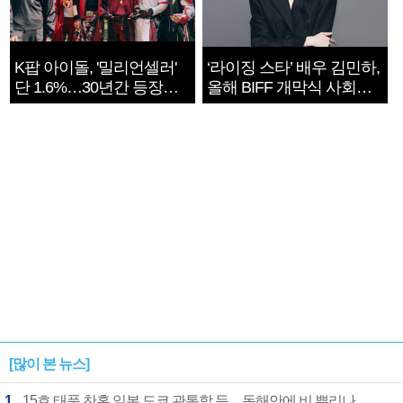
K팝 아이돌, '밀리언셀러'
‘라이징 스타’ 배우 김민하,
단 1.6%…30년간 등장
올해 BIFF 개막식 사회자
1182개팀 전수조사
확정
[많이 본 뉴스]
1
15호 태풍 찬홈 일본 도쿄 관통할 듯…동해안에 비 뿌리나