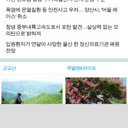
폭염에 온열질환 등 안전사고 우려… 양산시, '어필 레
이스' 취소
창녕 중부내륙고속도로서 포탄 발견…살상력 없는 모
의탄으로 밝혀져
입원환자가 연달아 사망한 울산 한 정신의료기관 폐원
전망
근교산
주말엔&라이프
근교산&그너머…상주·문경
폭염보다 더 뜨거워라…100