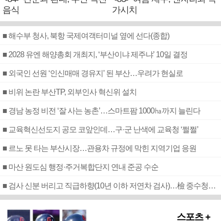
음식
가시치
■ 해수부 청사, 북항 국제여객터미널 옆에 선다(종합)
■ 2028 유엔 해양총회 개최지, ‘부산이냐 제주냐’ 10일 결정
■ 외국인 선원 ‘인신매매 경유지’ 된 부산…우려가 현실로
■ 비위 논란 부산TP, 외부인사 혁신위 설치
■ 경남 농정 비전 ‘잘 사는 농촌’…스마트팜 1000㏊까지 늘린다
■ 교육혁신선도지 공모 코앞인데…구·군 난색에 교육청 ‘쩔쩔’
■ 르노 못 타는 부산시장…관용차 규정에 막힌 지역기업 응원
■ 마산 원도심 행정·주거복합단지 연내 준공 수순
■ 검사 신분 버리고 직급하향(10년 이하 저연차 검사)…檢 중수청행 기피
스포츠 +