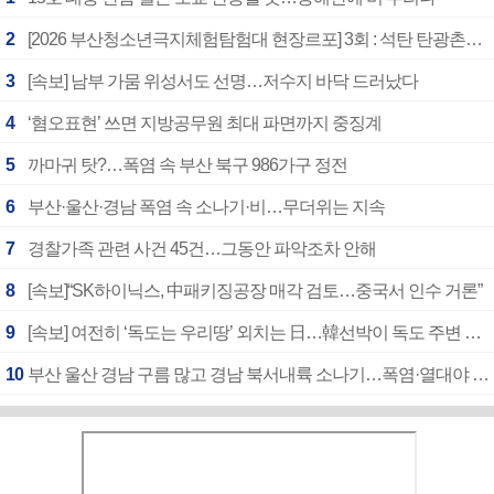
2
[2026 부산청소년극지체험탐험대 현장르포] 3회 : 석탄 탄광촌에서 북극 연구의 중심지로
3
[속보] 남부 가뭄 위성서도 선명…저수지 바닥 드러났다
4
‘혐오표현’ 쓰면 지방공무원 최대 파면까지 중징계
5
까마귀 탓?…폭염 속 부산 북구 986가구 정전
6
부산·울산·경남 폭염 속 소나기·비…무더위는 지속
7
경찰가족 관련 사건 45건…그동안 파악조차 안해
8
[속보]“SK하이닉스, 中패키징공장 매각 검토…중국서 인수 거론”
9
[속보] 여전히 ‘독도는 우리땅’ 외치는 日…韓선박이 독도 주변 해양조사 활동하자 반발
10
부산 울산 경남 구름 많고 경남 북서내륙 소나기…폭염·열대야 계속