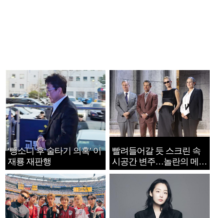
‘뺑소니 후 술타기 의혹’ 이
빨려들어갈 듯 스크린 속
재룡 재판행
시공간 변주…놀란의 메시
지는 ‘전쟁 속죄’