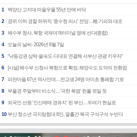
1
백양산 고지대 마을우물 55년 만에 바닥
2
경위 이하 경찰 하위직 ‘중수청 러시’ 전망…檢 기피와 대조
3
해수부 청사, 북항 국제여객터미널 옆에 선다(종합)
4
오늘의 날씨- 2026년 8월 7일
5
“낙동강권 삼락·을숙도·다대포 연결해 서부산 관광 키우자”
6
[사설] 해수부 신청사 북항으로 확정, 해양수도 도약의 전환점
7
피란마을 67년 역사인데…전교생 24명 아미초 통폐합 기로
8
부울경 주말부터 비소식…‘극한 폭염’ 한풀 꺾일 듯
9
외국인 선원 ‘인신매매 경유지’ 된 부산…우려가 현실로
10
부산 청소년 극지탐험대 8인, 열흘간 북극 구석구석 누빈다