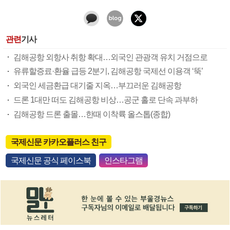
관련
기사
김해공항 외항사 취항 확대…외국인 관광객 유치 거점으로
유류할증료·환율 급등 2분기, 김해공항 국제선 이용객 ‘뚝’
외국인 세금환급 대기줄 지옥…부끄러운 김해공항
드론 1대만 떠도 김해공항 비상…공군 홀로 단속 과부하
김해공항 드론 출몰…한때 이착륙 올스톱(종합)
국제신문 카카오플러스 친구
국제신문 공식 페이스북
인스타그램