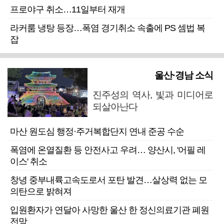
프로야구 취소…11일부터 재개
라커룸 냉탕 등장…폭염 경기취소 속출에 PS 셈법 복
잡
울산·경남 소식
진주성의 역사, 빛과 미디어로
되살아난다
마산 원도심 행정·주거복합단지 연내 준공 수순
폭염에 온열질환 등 안전사고 우려… 양산시, '어필 레
이스' 취소
창녕 중부내륙고속도로서 포탄 발견…살상력 없는 모
의탄으로 밝혀져
입원환자가 연달아 사망한 울산 한 정신의료기관 폐원
전망