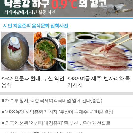
시인 최원준의 음식문화 잡학사전
<84> 관문과 환대, 부산 역전
<83> 여름 제주, 벤자리와 독
음식
가시치
■ 해수부 청사, 북항 국제여객터미널 옆에 선다(종합)
■ 2028 유엔 해양총회 개최지, ‘부산이냐 제주냐’ 10일 결정
■ 외국인 선원 ‘인신매매 경유지’ 된 부산…우려가 현실로