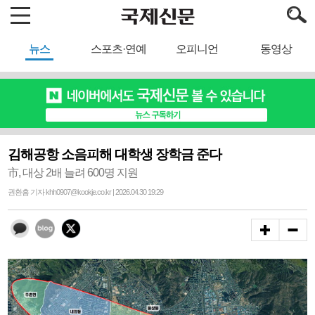
뉴스
스포츠·연예
오피니언
동영상
김해공항 소음피해 대학생 장학금 준다
市, 대상 2배 늘려 600명 지원
권환흠 기자 khh0907@kookje.co.kr | 2026.04.30 19:29