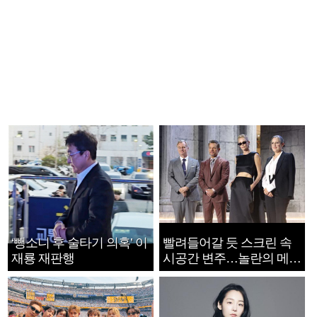
‘뺑소니 후 술타기 의혹’ 이
빨려들어갈 듯 스크린 속
재룡 재판행
시공간 변주…놀란의 메시
지는 ‘전쟁 속죄’