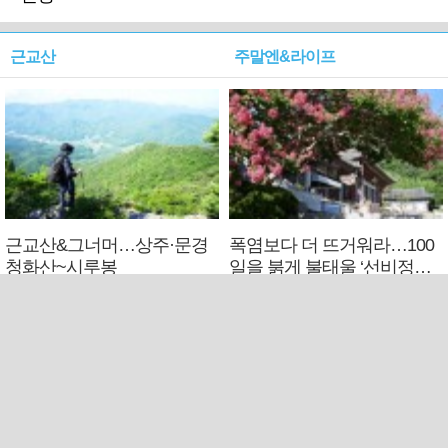
근교산
주말엔&라이프
근교산&그너머…상주·문경
폭염보다 더 뜨거워라…100
청화산~시루봉
일을 붉게 불태울 ‘선비정신’
피었네
PC버전
엑스
페이스북
Copyright ⓒ 2015 All rights reserved by 국제신문