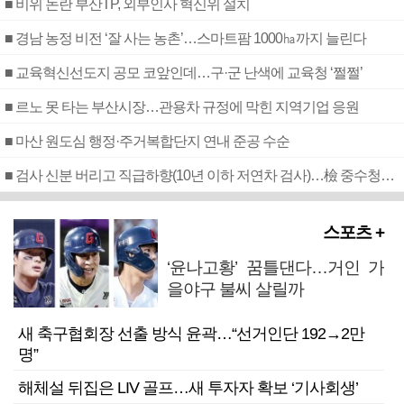
■ 비위 논란 부산TP, 외부인사 혁신위 설치
■ 경남 농정 비전 ‘잘 사는 농촌’…스마트팜 1000㏊까지 늘린다
■ 교육혁신선도지 공모 코앞인데…구·군 난색에 교육청 ‘쩔쩔’
■ 르노 못 타는 부산시장…관용차 규정에 막힌 지역기업 응원
■ 마산 원도심 행정·주거복합단지 연내 준공 수순
■ 검사 신분 버리고 직급하향(10년 이하 저연차 검사)…檢 중수청행 기피
스포츠 +
‘윤나고황’ 꿈틀댄다…거인 가
을야구 불씨 살릴까
새 축구협회장 선출 방식 윤곽…“선거인단 192→2만
명”
해체설 뒤집은 LIV 골프…새 투자자 확보 ‘기사회생’