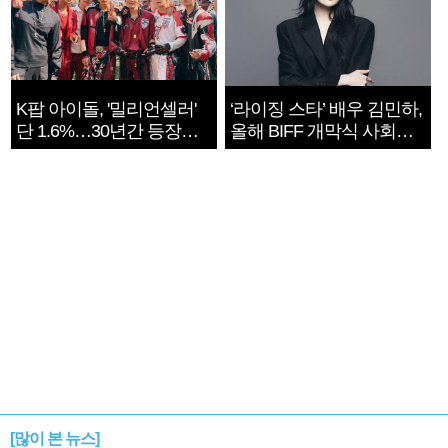
K팝 아이돌, '밀리언셀러'
‘라이징 스타’ 배우 김민하,
단 1.6%…30년간 등장
올해 BIFF 개막식 사회자
1182개팀 전수조사
확정
[많이 본 뉴스]