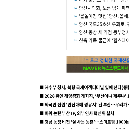
양산시의회, 보름 넘게 파
‘물놀이장 맛집’ 양산, 올
양산 국도35호선 우회로, 
양산 웅상 새 거점 동부청사,
신축 가뭄 물금에 ‘힐스테
■ 해수부 청사, 북항 국제여객터미널 옆에 선다(종
■ 2028 유엔 해양총회 개최지, ‘부산이냐 제주냐’ 
■ 외국인 선원 ‘인신매매 경유지’ 된 부산…우려가
■ 비위 논란 부산TP, 외부인사 혁신위 설치