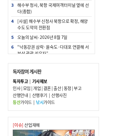
3
해수부 청사, 북항 국제여객터미널 옆에 선
다(종합)
4
[사설] 해수부 신청사 북항으로 확정, 해양
수도 도약의 전환점
5
오늘의 날씨- 2026년 8월 7일
6
“낙동강권 삼락·을숙도·다대포 연결해 서
부산 관광 키우자”
7
부울경 주말부터 비소식…‘극한 폭염’ 한풀
꺾일 듯
독자참여 게시판
8
피란마을 67년 역사인데…전교생 24명 아
독자투고
|
기사제보
미초 통폐합 기로
인사
|
모임
|
개업
|
결혼
|
출산
|
동정
|
부고
9
산행안내
교육혁신선도지 공모 코앞인데…구·군 난
|
산행후기
|
산행사진
색에 교육청 ‘쩔쩔’
등산
가이드
|
낚시
가이드
10
부산 청소년 극지탐험대 8인, 열흘간 북극
구석구석 누빈다
[이슈]
산업재해