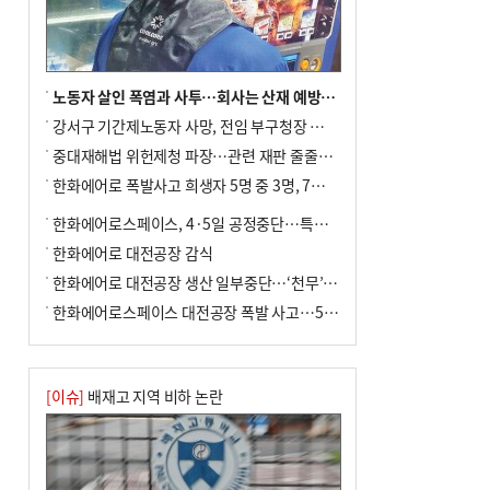
노동자 살인 폭염과 사투…회사는 산재 예방·전기료 절감 전력
강서구 기간제노동자 사망, 전임 부구청장 檢 송치
중대재해법 위헌제청 파장…관련 재판 줄줄이 브레이크
한화에어로 폭발사고 희생자 5명 중 3명, 7일 영면
한화에어로스페이스, 4·5일 공정중단…특별 안전점검
한화에어로 대전공장 감식
한화에어로 대전공장 생산 일부중단…‘천무’ 수출 비상
한화에어로스페이스 대전공장 폭발 사고…5명 사망·2명 부상(종합)
[이슈]
배재고 지역 비하 논란