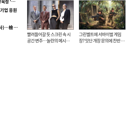
■ 교육혁신선도지 공모 코앞인데…구·군 난색에 교육청 ‘쩔쩔’
기로
역기업 응원
■ 검사 신분 버리고 직급하향(10년 이하 저연차 검사)…檢 중수청행 기피
빨려들어갈 듯 스크린 속 시
그린벨트에 서바이벌 게임
공간 변주…놀란의 메시지
장? 잇단 개장 문의에 찬반 논
는 ‘전쟁 속죄’
쟁