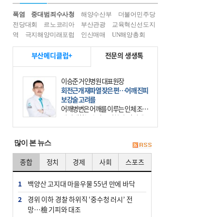
폭염
중대범죄수사청
해양수산부
더불어민주당
전당대회
르노코리아
부산관광
교육혁신선도지
역
극지해양미래포럼
인신매매
UN해양총회
부산메디클럽+
전문의 생생톡
이승준 거인병원 대표원장
회전근개 재파열 잦은 편…어깨 진피
보강술 고려를
어깨병변은 어깨를 이루는 인체 조직
에 발생하는 손상을 말한다. 여기에
는 오십견과 회전근개 증후군, 어깨
의 석회성 힘줄염 등이 있다. 국민건
많이 본 뉴스
강보험에 의하면 어깨병변
종합
정치
경제
사회
스포츠
1
백양산 고지대 마을우물 55년 만에 바닥
2
경위 이하 경찰 하위직 ‘중수청 러시’ 전
망…檢 기피와 대조