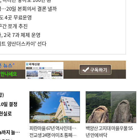
행…20일 본회의서 결론 낼까
해도 4곳 무료운영
구간 쪼개 추진
 2국 7과 체제 운영
이트 양산더스카이’ 선다
합)
10일 결정
 현실로
피란마을 67년 역사인데…
백양산 고지대 마을우물 55
■ 경남 농정 비전 ‘잘 사는 농촌’…스마트팜 1000㏊까지 늘린다
전교생 24명 아미초 통폐합
년 만에 바닥