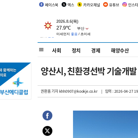
페이스북
엑스
카카오채널
유튜브
인스
사회
정치
경제
해양수산
양산시, 친환경선박 기술개발 
권환흠 기자
khh0907@kookje.co.kr
| 입력 : 2026-04-27 19