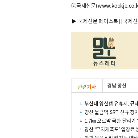
ⓒ국제신문(www.kookje.co.
▶
[국제신문 페이스북]
[국제신
경남 양산
관련
기사
부산대 양산캠 유휴지, 규
양산 물금역 SRT 신규 
1.7㎞ 오르막 극한 달리기
양산 ‘무지개폭포’ 입장료
아기 울음소리 커지는 양산,