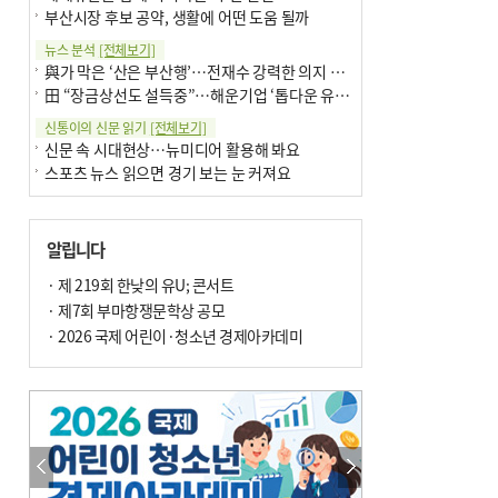
부산시장 후보 공약, 생활에 어떤 도움 될까
뉴스 분석
[전체보기]
與가 막은 ‘산은 부산행’…전재수 강력한 의지 표명 없인 공염불
田 “장금상선도 설득중”…해운기업 ‘톱다운 유치전’ 가속
신통이의 신문 읽기
[전체보기]
신문 속 시대현상…뉴미디어 활용해 봐요
스포츠 뉴스 읽으면 경기 보는 눈 커져요
어떻게 생각하십니까
[전체보기]
구·군 승진 축하화분 관행 없애자니 소상공인 울상
알립니다
3년째 병상에 있는 구의원…의정활동 못해도 월급 그대로
팩트체크
· 제 219회 한낮의 유U; 콘서트
[전체보기]
금정산 반려견 데리고 갈 수 있나…알아보니 ‘국립공원은 출입 불가’
· 제7회 부마항쟁문학상 공모
서울 도림천도 공업용수 활용한다는 사례, 정수 없이 한강물 공급…수질만 공업용수
· 2026 국제 어린이·청소년 경제아카데미
포토에세이
[전체보기]
연꽃 위 개개비
의령 한우산 털중나리
한 손 뉴스
[전체보기]
시민이 개발한 폭염 대응 앱 ‘그늘로’ 길안내 지도 등 인기
골목 맛집 발굴 고메 셀렉션…부산시, 페스티벌 시월 연계