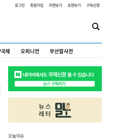
2
로그인
회원가입
지면보기
초판보기
구독신청
V국제
오피니언
부산말사전
오늘
이슈