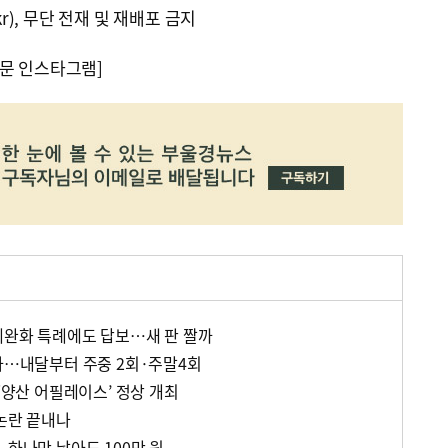
kr), 무단 전재 및 재배포 금지
문 인스타그램]
제완화 특례에도 답보…새 판 짤까
정차…내달부터 주중 2회·주말4회
 ‘양산 어필레이스’ 정상 개최
 논란 끝내나
 하나만 낳아도 100만 원