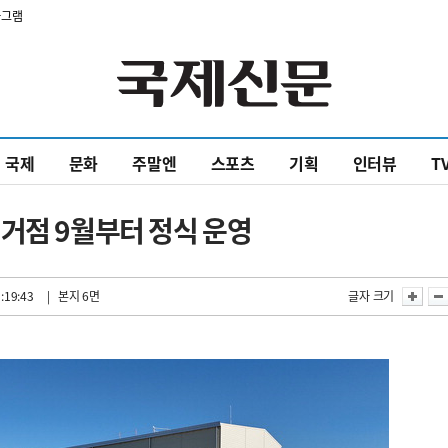
타그램
국제
문화
주말엔
스포츠
기획
인터뷰
T
거점 9월부터 정식 운영
:19:43
| 본지 6면
글자 크기