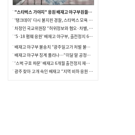
"스타벅스 가야지" 응원 배재고 야구부원들, 학교서 징계 처분
‘탱크데이’ 다시 불지핀 경찰, 스타벅스 모욕 혐의 압수수색
차정인 국교위원장 “허위정보와 혐오·차별, 학교 교실까지 유입"
‘5·18 폄훼 응원’ 배재고 야구부, 출전정지 6개월→1개월 감경
배재고 야구부 불송치 “광주일고가 처벌 불원 의사 표해”
배재고 야구부 징계 풀리나…“이달 말 공정위서 재심의”
‘스벅 구호 파문’ 배재고 6개월 출전정지 재심 신청키로
광주 찾아 고개 숙인 배재고 “지역 비하 응원 잘못”(종합)