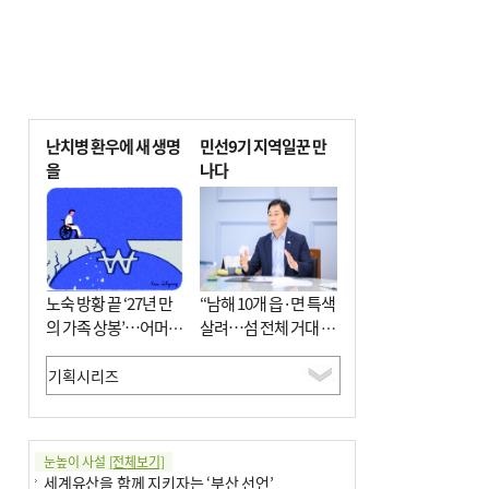
난치병 환우에 새 생명
민선9기 지역일꾼 만
을
나다
노숙 방황 끝 ‘27년 만
“남해 10개 읍·면 특색
의 가족 상봉’…어머니
살려…섬 전체 거대 정
와 행복 꿈꿔
원으로 조성”
눈높이 사설
[전체보기]
세계유산을 함께 지키자는 ‘부산 선언’