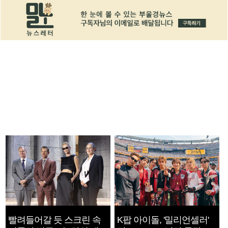
빨려들어갈 듯 스크린 속
K팝 아이돌, '밀리언셀러'