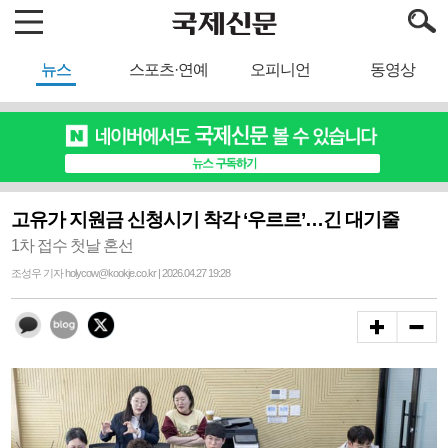
뉴스
스포츠·연예
오피니언
동영상
고유가 지원금 신청시기 착각 ‘우르르’…긴 대기줄
1차 접수 첫날 혼선
조성우 기자 holycow@kookje.co.kr | 2026.04.27 19:28