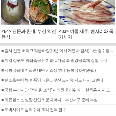
<84> 관문과 환대, 부산 역전
<83> 여름 제주, 벤자리와 독
음식
가시치
■ 검사 신분 버리고 직급하향(10년 이하 저연차 검사)…檢 중수청행 기피
■ 지역 상권도 말라죽을 판이라…가뭄 속 밀양물축제 강행 논란
■ 지방국립대 이르면 내년 신입생부터 ‘등록금 0원’(종합)
■ 탄소흡수력 높여 폭염 대응…부산 도시숲 지도 다시 그린다
■ 국힘 부산시당, ‘정이한 조력’ 시의원 윤리위에…‘한동훈 지지’도 신고접수
■ 의료헬스 신성장 산업 키운다더니…부산서구 준비 부실
■ 도박사이트 범죄수익 70억 전액 환수