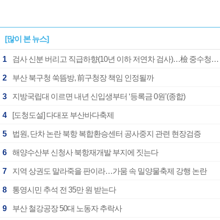
[많이 본 뉴스]
1
검사 신분 버리고 직급하향(10년 이하 저연차 검사)…檢 중수청행 기피
2
부산 북구청 쑥뜸방, 前구청장 책임 인정될까
3
지방국립대 이르면 내년 신입생부터 ‘등록금 0원’(종합)
4
[도청도설] 다대포 부산바다축제
5
법원, 단차 논란 북항 복합환승센터 공사중지 관련 현장검증
6
해양수산부 신청사 북항재개발 부지에 짓는다
7
지역 상권도 말라죽을 판이라…가뭄 속 밀양물축제 강행 논란
8
통영시민 추석 전 35만 원 받는다
9
부산 철강공장 50대 노동자 추락사