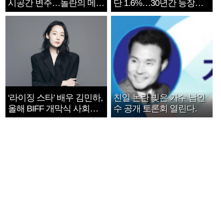
시공간 변주…놀란의 메시
단 1.6%…30년간 등장
지는 ‘전쟁 속죄’
1182개팀 전수조사
‘라이징 스타’ 배우 김민하,
친일 논란 빚은 가수 남인
올해 BIFF 개막식 사회자
수 공개 토론회 열린다.
확정