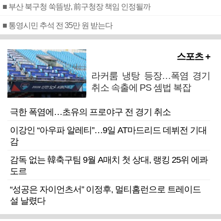
■ 부산 북구청 쑥뜸방, 前구청장 책임 인정될까
■ 통영시민 추석 전 35만 원 받는다
스포츠 +
라커룸 냉탕 등장…폭염 경기
취소 속출에 PS 셈법 복잡
극한 폭염에…초유의 프로야구 전 경기 취소
이강인 “아우파 알레티”…9일 AT마드리드 데뷔전 기대
감
감독 없는 韓축구팀 9월 A매치 첫 상대, 랭킹 25위 에콰
도르
“성공은 자이언츠서” 이정후, 멀티홈런으로 트레이드
설 날렸다