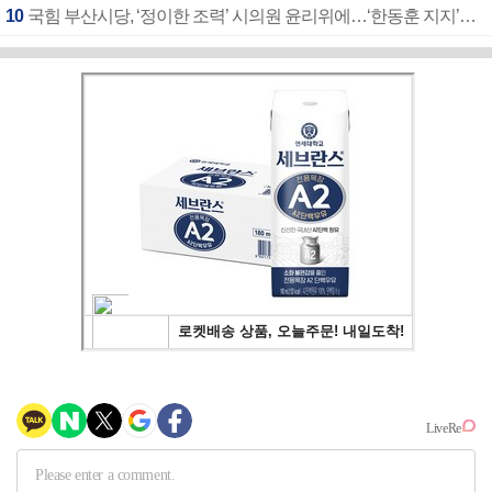
10
국힘 부산시당, ‘정이한 조력’ 시의원 윤리위에…‘한동훈 지지’도 신고접수