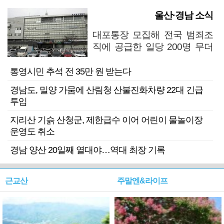
울산·경남 소식
대포통장 모집해 전국 범죄조
직에 공급한 일당 200명 무더
기 검거
통영시민 추석 전 35만 원 받는다
경남도, 밀양 가뭄에 산림청 산불진화차량 22대 긴급
투입
지리산 기슭 산청군, 제한급수 이어 어린이 물놀이장
운영도 취소
경남 양산 20일째 열대야…역대 최장 기록
근교산
주말엔&라이프