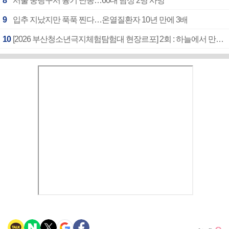
8
서울 중랑구서 흉기 난동…60대 남성 2명 사망
9
입추 지났지만 푹푹 찐다…온열질환자 10년 만에 3배
10
[2026 부산청소년극지체험탐험대 현장르포] 2회 : 하늘에서 만난 얼음의 나라