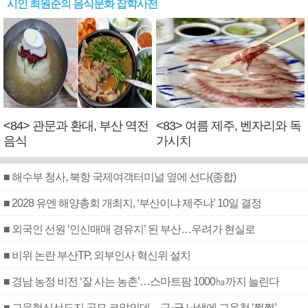
시인 최원준의 음식문화 잡학사전
<84> 관문과 환대, 부산 역전
<83> 여름 제주, 벤자리와 독
음식
가시치
■ 해수부 청사, 북항 국제여객터미널 옆에 선다(종합)
■ 2028 유엔 해양총회 개최지, ‘부산이냐 제주냐’ 10일 결정
■ 외국인 선원 ‘인신매매 경유지’ 된 부산…우려가 현실로
■ 비위 논란 부산TP, 외부인사 혁신위 설치
■ 경남 농정 비전 ‘잘 사는 농촌’…스마트팜 1000㏊까지 늘린다
■ 교육혁신선도지 공모 코앞인데…구·군 난색에 교육청 ‘쩔쩔’