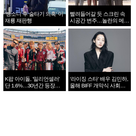
‘뺑소니 후 술타기 의혹’ 이
빨려들어갈 듯 스크린 속
재룡 재판행
시공간 변주…놀란의 메시
지는 ‘전쟁 속죄’
K팝 아이돌, '밀리언셀러'
‘라이징 스타’ 배우 김민하,
단 1.6%…30년간 등장
올해 BIFF 개막식 사회자
1182개팀 전수조사
확정