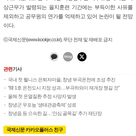
상근무가 발령되는 을지훈련 기간에는 부득이한 사유를
제외하고 공무원의 연가를 억제하고 있어 논란이 될 전망
이다.
ⓒ국제신문(www.kookje.co.kr), 무단 전재 및 재배포 금지
관련
기사
국내 첫 웰니스 은퇴자마을, 창녕 부곡온천에 조성 추진
“韓 1호 온천도시 지정 성과…부곡하와이 재개장 챙길 것”
올해 첫 온열질환 추정 사망자 발생
창녕군 우포늪 ‘생태관광축제’ 성료
창녕읍 등 으슥한 길…‘안심 골목길’ 추가 재단장
국제신문 카카오플러스 친구