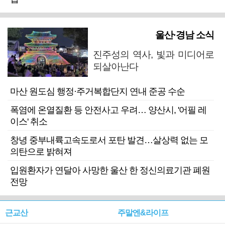
울산·경남 소식
진주성의 역사, 빛과 미디어로
되살아난다
마산 원도심 행정·주거복합단지 연내 준공 수순
폭염에 온열질환 등 안전사고 우려… 양산시, '어필 레
이스' 취소
창녕 중부내륙고속도로서 포탄 발견…살상력 없는 모
의탄으로 밝혀져
입원환자가 연달아 사망한 울산 한 정신의료기관 폐원
전망
근교산
주말엔&라이프