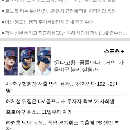
■ 르노 못 타는 부산시장…관용차 규정에 막힌 지역기업 응원
■ 마산 원도심 행정·주거복합단지 연내 준공 수순
■ 검사 신분 버리고 직급하향(10년 이하 저연차 검사)…檢 중수청행 기피
스포츠 +
‘윤나고황’ 꿈틀댄다…거인 가
을야구 불씨 살릴까
새 축구협회장 선출 방식 윤곽…“선거인단 192→2만
명”
해체설 뒤집은 LIV 골프…새 투자자 확보 ‘기사회생’
프로야구 취소…11일부터 재개
라커룸 냉탕 등장…폭염 경기취소 속출에 PS 셈법 복
잡