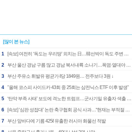
[많이 본 뉴스]
1
[속보] 여전히 ‘독도는 우리땅’ 외치는 日…韓선박이 독도 주변 해양조사 활동하자 반발
2
부산 울산 경남 구름 많고 경남 북서내륙 소나기…폭염·열대야 계속
3
부산 주유소 휘발유 평균가 ℓ당 1849원… 전주보다 3원 ↓
4
"올해 코스피 사이드카 43회 중 25회는 삼전닉스 ETF 이후 발생"
5
‘탄약 부족 사태’ 보도에 격노한 트럼프…군사기밀 유출자 색출 지시
6
[속보] ‘심판 성접대’ 논란 축구협회 공식 사과…“현재는 부적절 행위 없어”
7
부산 앞바다에 기름 425ℓ 유출한 러시아 화물선 적발