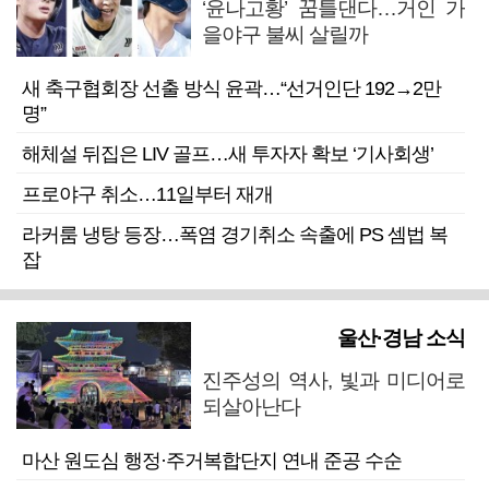
‘윤나고황’ 꿈틀댄다…거인 가
을야구 불씨 살릴까
새 축구협회장 선출 방식 윤곽…“선거인단 192→2만
명”
해체설 뒤집은 LIV 골프…새 투자자 확보 ‘기사회생’
프로야구 취소…11일부터 재개
라커룸 냉탕 등장…폭염 경기취소 속출에 PS 셈법 복
잡
울산·경남 소식
진주성의 역사, 빛과 미디어로
되살아난다
마산 원도심 행정·주거복합단지 연내 준공 수순