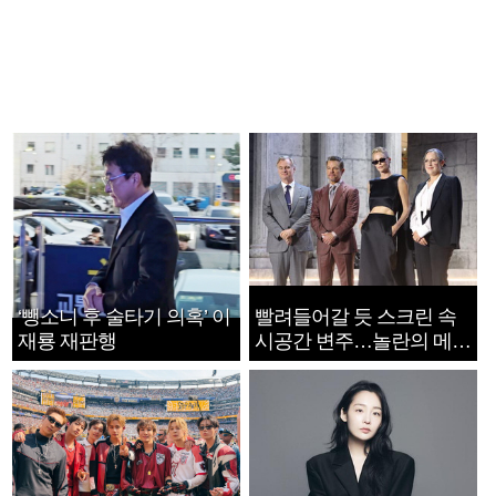
‘뺑소니 후 술타기 의혹’ 이
빨려들어갈 듯 스크린 속
재룡 재판행
시공간 변주…놀란의 메시
지는 ‘전쟁 속죄’