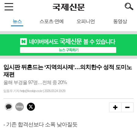
뉴스
스포츠·연예
오피니언
동영상
입시판 뒤흔드는 ‘지역의사제’…의치한수 성적 도미노
재편
올해 부경울 97명…전체 중 20%
임동우 기자 help@kookje.co.kr | 2026.03.24 19:29
- 기존 합격선보다 소폭 낮아질듯