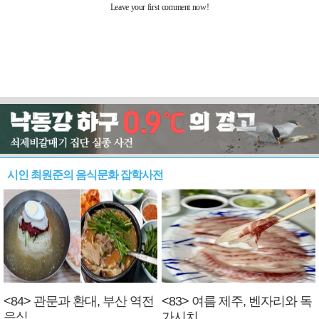
시인 최원준의 음식문화 잡학사전
<84> 관문과 환대, 부산 역전
<83> 여름 제주, 벤자리와 독
음식
가시치