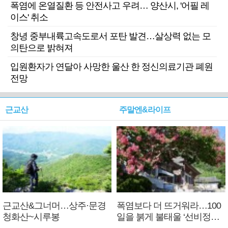
폭염에 온열질환 등 안전사고 우려… 양산시, '어필 레
이스' 취소
창녕 중부내륙고속도로서 포탄 발견…살상력 없는 모
의탄으로 밝혀져
입원환자가 연달아 사망한 울산 한 정신의료기관 폐원
전망
근교산
주말엔&라이프
근교산&그너머…상주·문경
폭염보다 더 뜨거워라…100
청화산~시루봉
일을 붉게 불태울 ‘선비정신’