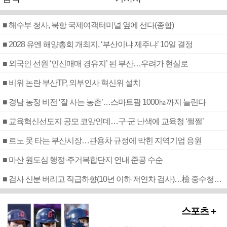
■ 해수부 청사, 북항 국제여객터미널 옆에 선다(종합)
■ 2028 유엔 해양총회 개최지, ‘부산이냐 제주냐’ 10일 결정
■ 외국인 선원 ‘인신매매 경유지’ 된 부산…우려가 현실로
■ 비위 논란 부산TP, 외부인사 혁신위 설치
■ 경남 농정 비전 ‘잘 사는 농촌’…스마트팜 1000㏊까지 늘린다
■ 교육혁신선도지 공모 코앞인데…구·군 난색에 교육청 ‘쩔쩔’
■ 르노 못 타는 부산시장…관용차 규정에 막힌 지역기업 응원
■ 마산 원도심 행정·주거복합단지 연내 준공 수순
■ 검사 신분 버리고 직급하향(10년 이하 저연차 검사)…檢 중수청행 기피
스포츠 +