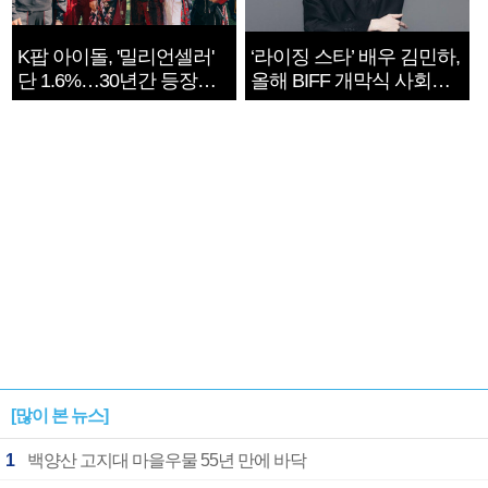
K팝 아이돌, '밀리언셀러'
‘라이징 스타’ 배우 김민하,
단 1.6%…30년간 등장
올해 BIFF 개막식 사회자
1182개팀 전수조사
확정
[많이 본 뉴스]
1
백양산 고지대 마을우물 55년 만에 바닥