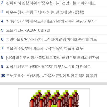
2
경위 이하 경찰 하위직 ‘중수청 러시’ 전망…檢 기피와 대조
3
해수부 청사, 북항 국제여객터미널 옆에 선다(종합)
4
“낙동강권 삼락·을숙도·다대포 연결해 서부산 관광 키우자”
5
오늘의 날씨- 2026년 8월 7일
6
피란마을 67년 역사인데…전교생 24명 아미초 통폐합 기로
7
부울경 주말부터 비소식…‘극한 폭염’ 한풀 꺾일 듯
8
[사설] 해수부 신청사 북항으로 확정, 해양수도 도약의 전환점
9
외국인 선원 ‘인신매매 경유지’ 된 부산…우려가 현실로
10
르노 못 타는 부산시장…관용차 규정에 막힌 지역기업 응원