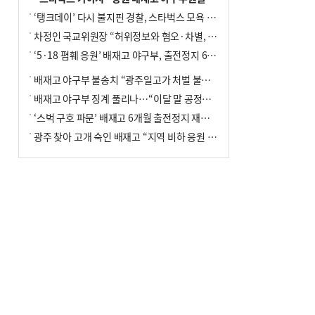
‘탱크데이’ 다시 불지핀 경찰, 스타벅스 모욕 혐의 압수수색
차정인 국교위원장 “허위정보와 혐오·차별, 학교 교실까지 유입"
‘5·18 폄훼 응원’ 배재고 야구부, 출전정지 6개월→1개월 감경
배재고 야구부 불송치 “광주일고가 처벌 불원 의사 표해”
배재고 야구부 징계 풀리나…“이달 말 공정위서 재심의”
‘스벅 구호 파문’ 배재고 6개월 출전정지 재심 신청키로
광주 찾아 고개 숙인 배재고 “지역 비하 응원 잘못”(종합)