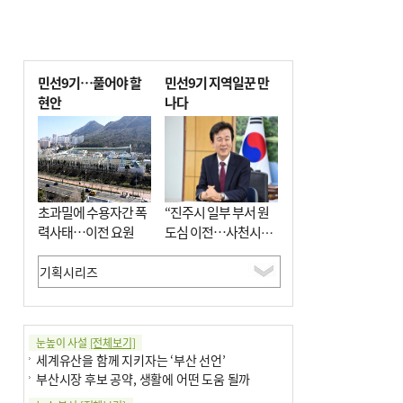
민선9기…풀어야 할
민선9기 지역일꾼 만
현안
나다
초과밀에 수용자간 폭
“진주시 일부 부서 원
력사태…이전 요원
도심 이전…사천시와
우주항공산업 협력”
눈높이 사설
[전체보기]
세계유산을 함께 지키자는 ‘부산 선언’
부산시장 후보 공약, 생활에 어떤 도움 될까