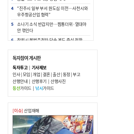
4
“진주시 일부 부서 원도심 이전…사천시와
우주항공산업 협력”
5
소나기 소식 반갑지만…찜통더위·열대야
안 꺾인다
6
창원시 불법주정차 단속 계도 중심 전환
7
엘시티 ‘사무장병원’ 일당 기소…명의 빌려
준 의사는 구속
독자참여 게시판
8
인신매매 탈출하다 다친 외국인, 치료비 폭
독자투고
|
기사제보
탄까지 맞을뻔
인사
|
모임
|
개업
|
결혼
|
출산
|
동정
|
부고
9
산행안내
[와이라노]‘공공기관 지방이전’ 효과 있었
|
산행후기
|
산행사진
나 살펴보니
등산
가이드
|
낚시
가이드
10
신고 없이 홍보·모집…민간임대조합 피해
주의보
[이슈]
산업재해