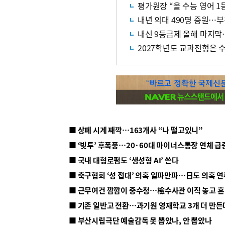
평가원장 “올 수능 영어 1
내년 의대 490명 증원…부
내신 9등급제 올해 마지막
2027학년도 교과전형은 
■ 상폐 시계 째깍…163개사 “나 떨고있니”
■ ‘빚투’ 후폭풍…20·60대 마이너스통장 연체 급
■ 국내 대형로펌도 ‘생성형 AI’ 쓴다
■ 근무여건 깜깜이 중수청…檢수사관 이직 놓고 
■ 기존 일반고 전환…과기원 영재학교 3개 더 만든
■ 부산시립극단 예술감독 못 뽑았나, 안 뽑았나