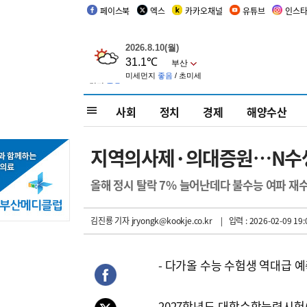
페이스북
엑스
카카오채널
유튜브
인스
사회
정치
경제
해양수산
지역의사제·의대증원…N수생 
올해 정시 탈락 7% 늘어난데다 불수능 여파 재
김진룡 기자
jryongk@kookje.co.kr
| 입력 : 2026-02-09 19:
- 다가올 수능 수험생 역대급 
2027학년도 대학수학능력시험(