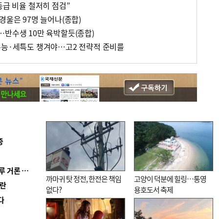
등급 비율 철저히 점검”
경울은 97명 늘어나(종합)
…반수생 10만 육박할듯(종합)
수능·세특도 챙겨야…고2 전략적 준비를
증
■ 축구협회 ‘성 접대’ 의혹 일파만파…日도 의혹 연루 거론 심판 2명 조사
까마귀 탓 정전, 한전은 책임
고양이 덕분에 힐링…통영
혼란
없다?
용호도서 축제
다