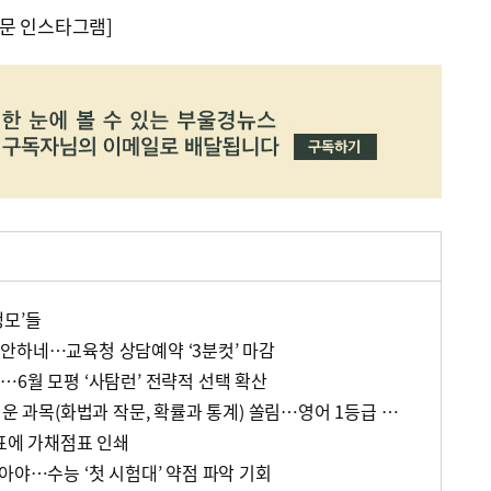
문 인스타그램]
맹모’들
안하네…교육청 상담예약 ‘3분컷’ 마감
…6월 모평 ‘사탐런’ 전략적 선택 확산
‘사탐런’ 속 국어·수학도 쉬운 과목(화법과 작문, 확률과 통계) 쏠림…영어 1등급 고작 4.13%
험표에 가채점표 인쇄
아야…수능 ‘첫 시험대’ 약점 파악 기회