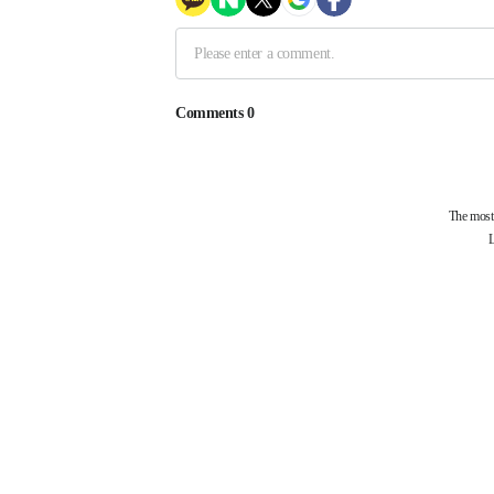
제휴사
부산과학기술협의회
걷고싶은부산