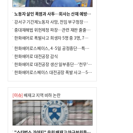
노동자 살인 폭염과 사투…회사는 산재 예방·전기료 절감 전력
강서구 기간제노동자 사망, 전임 부구청장 檢 송치
중대재해법 위헌제청 파장…관련 재판 줄줄이 브레이크
한화에어로 폭발사고 희생자 5명 중 3명, 7일 영면
한화에어로스페이스, 4·5일 공정중단…특별 안전점검
한화에어로 대전공장 감식
한화에어로 대전공장 생산 일부중단…‘천무’ 수출 비상
한화에어로스페이스 대전공장 폭발 사고…5명 사망·2명 부상(종합)
[이슈]
배재고 지역 비하 논란
"스타벅스 가야지" 응원 배재고 야구부원들, 학교서 징계 처분