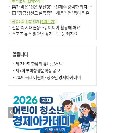
뉴스 분석
[전체보기]
與가 막은 ‘산은 부산행’…전재수 강력한 의지 표명 없인 공염불
田 “장금상선도 설득중”…해운기업 ‘톱다운 유치전’ 가속
신통이의 신문 읽기
[전체보기]
신문 속 시대현상…뉴미디어 활용해 봐요
스포츠 뉴스 읽으면 경기 보는 눈 커져요
어떻게 생각하십니까
[전체보기]
구·군 승진 축하화분 관행 없애자니 소상공인 울상
알립니다
3년째 병상에 있는 구의원…의정활동 못해도 월급 그대로
팩트체크
· 제 219회 한낮의 유U; 콘서트
[전체보기]
금정산 반려견 데리고 갈 수 있나…알아보니 ‘국립공원은 출입 불가’
· 제7회 부마항쟁문학상 공모
서울 도림천도 공업용수 활용한다는 사례, 정수 없이 한강물 공급…수질만 공업용수
· 2026 국제 어린이·청소년 경제아카데미
포토에세이
[전체보기]
연꽃 위 개개비
의령 한우산 털중나리
한 손 뉴스
[전체보기]
고향사랑기부제 세액공제, 내년부터 최대 560만 원
시민이 개발한 폭염 대응 앱 ‘그늘로’ 길안내 지도 등 인기
오늘의 날씨-
[전체보기]
오늘의 날씨- 2026년 8월 10일