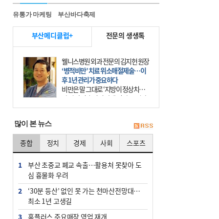
유통가 마케팅
부산바다축제
부산메디클럽+
전문의 생생톡
웰니스병원 외과 전문의 김지헌 원장
‘병적비만’ 치료 위소매절제술…이
후 1년 관리가 중요하다
비만은 말 그대로 ‘지방이 정상치보
다 더 많이 축적된 상태’이다. 그러나
비만은 더는 외모의 문제에 끝나지 않
는다. 비만은 질병이다. 세계보건기
많이 본 뉴스
구(WHO)는 19
종합
정치
경제
사회
스포츠
1
부산 초중교 폐교 속출…활용처 못찾아 도
심 흉물화 우려
2
‘30분 등산’ 없인 못 가는 천마산전망대…
최소 1년 고생길
3
홈플러스 주요매장 영업 재개