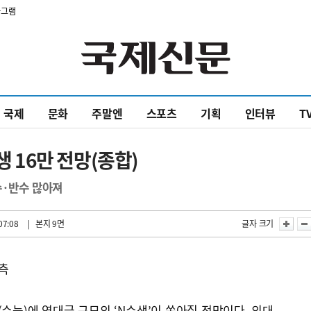
타그램
국제
문화
주말엔
스포츠
기획
인터뷰
T
16만 전망(종합)
수·반수 많아져
07:08
| 본지 9면
글자 크기
예측
수능)에 역대급 규모의 ‘N수생’이 쏟아질 전망이다. 의대