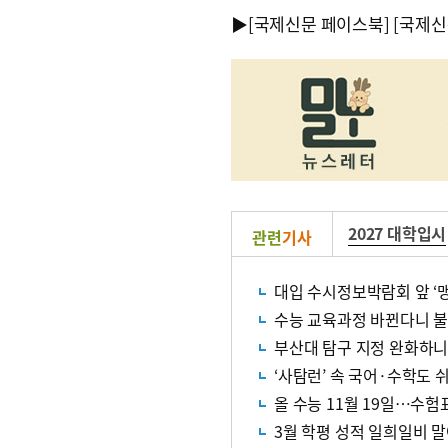
▶
[국제신문 페이스북]
[국제신
2027 대학입시
관련
기사
대입 수시정보박람회 앞 ‘
수능 교육과정 바뀐다니 불
부산대 탐구 지정 완화하니
올 수능 11월 19일…수
3월 학평 성적 일희일비 말