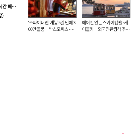
■ 로봇 1000대가 상품 입출고 척척…롯데마트 24시간 배송 자동화
합)
‘스파이더맨’ 개봉 5일 만에 3
에어컨 없는 스카이캡슐·케
00만 돌풍…박스오피스·예
이블카…외국인관광객 추억
매율 동시 1위
대신 고역 될라