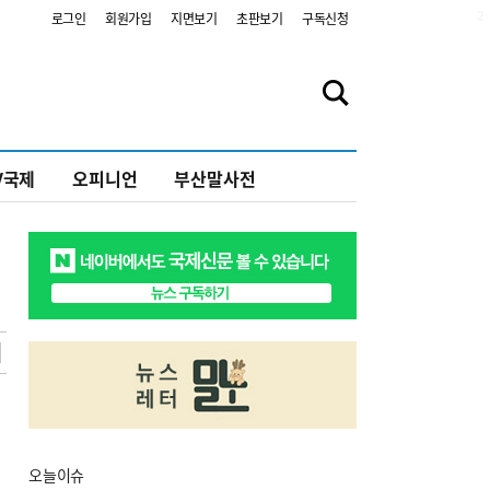
2
로그인
회원가입
지면보기
초판보기
구독신청
V국제
오피니언
부산말사전
오늘
이슈