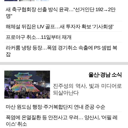
새 축구협회장 선출 방식 윤곽…“선거인단 192→2만
명”
해체설 뒤집은 LIV 골프…새 투자자 확보 ‘기사회생’
프로야구 취소…11일부터 재개
라커룸 냉탕 등장…폭염 경기취소 속출에 PS 셈법 복
잡
울산·경남 소식
진주성의 역사, 빛과 미디어로
되살아난다
마산 원도심 행정·주거복합단지 연내 준공 수순
폭염에 온열질환 등 안전사고 우려… 양산시, '어필 레
이스' 취소