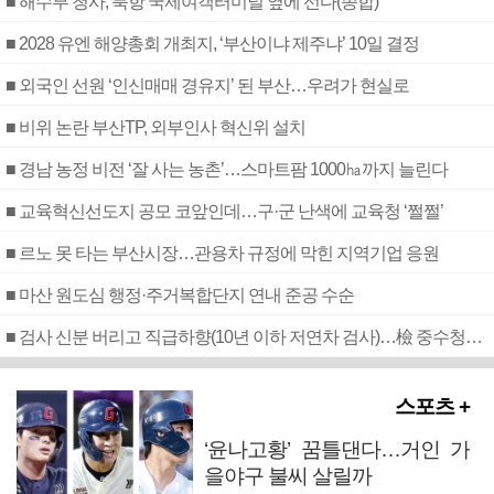
■ 해수부 청사, 북항 국제여객터미널 옆에 선다(종합)
■ 2028 유엔 해양총회 개최지, ‘부산이냐 제주냐’ 10일 결정
■ 외국인 선원 ‘인신매매 경유지’ 된 부산…우려가 현실로
■ 비위 논란 부산TP, 외부인사 혁신위 설치
■ 경남 농정 비전 ‘잘 사는 농촌’…스마트팜 1000㏊까지 늘린다
■ 교육혁신선도지 공모 코앞인데…구·군 난색에 교육청 ‘쩔쩔’
■ 르노 못 타는 부산시장…관용차 규정에 막힌 지역기업 응원
■ 마산 원도심 행정·주거복합단지 연내 준공 수순
■ 검사 신분 버리고 직급하향(10년 이하 저연차 검사)…檢 중수청행 기피
스포츠 +
‘윤나고황’ 꿈틀댄다…거인 가
을야구 불씨 살릴까