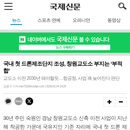
뉴스
스포츠·연예
오피니언
동영상
국내 첫 드론제조단지 조성, 창원교도소 부지는 ‘부적
합’
교도소 이전 2030년 돼야할듯…항공청, 사업 꽤 늦어진다 판단
김용구 기자 raw720@kookje.co.kr | 2026.01.04 19:29
30년 주민 숙원인 경남 창원교도소 신축 이전 사업이 지난
해 착공한 가운데 국유지인 기존 자리에 국내 첫 드론 제