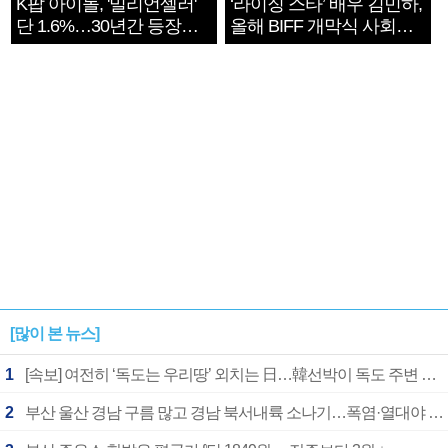
K팝 아이돌, '밀리언셀러'
‘라이징 스타’ 배우 김민하,
단 1.6%…30년간 등장
올해 BIFF 개막식 사회자
1182개팀 전수조사
확정
[많이 본 뉴스]
1
[속보] 여전히 ‘독도는 우리땅’ 외치는 日…韓선박이 독도 주변 해양조사 활동하자 반발
2
부산 울산 경남 구름 많고 경남 북서내륙 소나기…폭염·열대야 계속