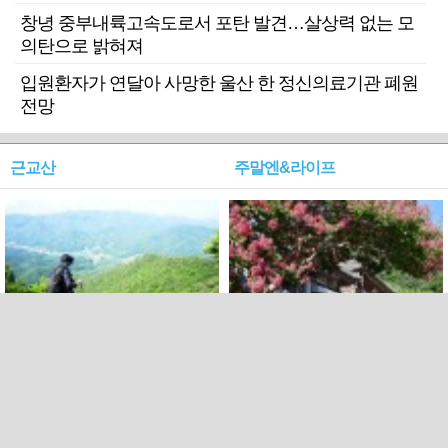
창녕 중부내륙고속도로서 포탄 발견…살상력 없는 모
의탄으로 밝혀져
입원환자가 연달아 사망한 울산 한 정신의료기관 폐원
전망
근교산
주말엔&라이프
근교산&그너머…상주·문경
폭염보다 더 뜨거워라…100
청화산~시루봉
일을 붉게 불태울 ‘선비정신’
피었네