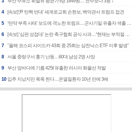
3
부산 주유소 휘발유 평균가 ℓ당 1849원… 전주보다 3원 ↓
4
[속보]‘尹 탄핵 반대’ 세계로교회 손현보, 백악관서 트럼프 접견
5
‘탄약 부족 사태’ 보도에 격노한 트럼프…군사기밀 유출자 색출 지시
6
[속보] ‘심판 성접대’ 논란 축구협회 공식 사과…“현재는 부적절 행위 없어”
7
"올해 코스피 사이드카 43회 중 25회는 삼전닉스 ETF 이후 발생"
8
서울 중랑구서 흉기 난동…60대 남성 2명 사망
9
부산 앞바다에 기름 425ℓ 유출한 러시아 화물선 적발
10
입추 지났지만 푹푹 찐다…온열질환자 10년 만에 3배