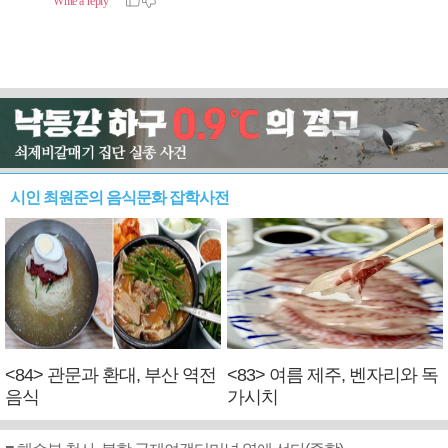
시인 최원준의 음식문화 잡학사전
<84> 관문과 환대, 부산 역전
<83> 여름 제주, 벤자리와 독
음식
가시치