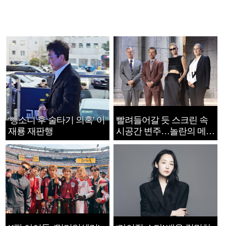
‘뺑소니 후 술타기 의혹’ 이
빨려들어갈 듯 스크린 속
재룡 재판행
시공간 변주…놀란의 메시
지는 ‘전쟁 속죄’