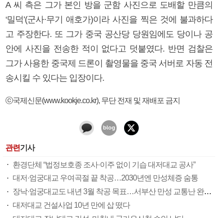
A 씨 측은 그가 본인 방을 군함 사진으로 도배할 만큼의
‘밀덕’(군사·무기 애호가)이라 사진을 찍은 것에 불과하다
고 주장한다. 또 그가 중국 공산당 당원임에도 당이나 공
안에 사진을 전송한 적이 없다고 덧붙였다. 반면 검찰은
그가 사용한 중국제 드론이 촬영물을 중국 서버로 자동 전
송시킬 수 있다는 입장이다.
ⓒ국제신문(www.kookje.co.kr), 무단 전재 및 재배포 금지
관련
기사
환경단체 “법정보호종 조사·이주 없이 기습 대저대교 공사”
대저·엄궁대교 우여곡절 끝 착공…2030년엔 만성체증 숨통
장낙·엄궁대교도 내년 3월 착공 목표…서부산 만성 교통난 완화 속도
대저대교 건설사업 10년 만에 삽 떴다