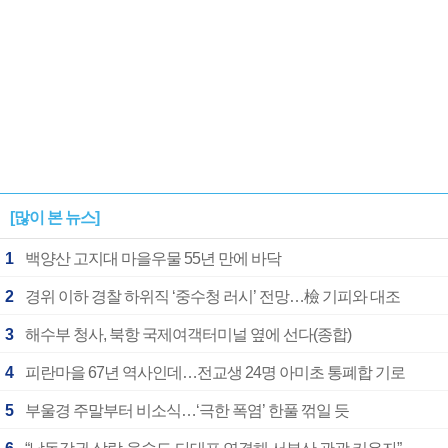
[많이 본 뉴스]
1
백양산 고지대 마을우물 55년 만에 바닥
2
경위 이하 경찰 하위직 ‘중수청 러시’ 전망…檢 기피와 대조
3
해수부 청사, 북항 국제여객터미널 옆에 선다(종합)
4
피란마을 67년 역사인데…전교생 24명 아미초 통폐합 기로
5
부울경 주말부터 비소식…‘극한 폭염’ 한풀 꺾일 듯