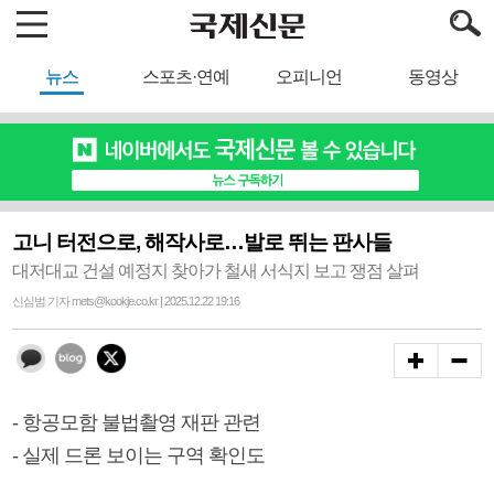
뉴스
스포츠·연예
오피니언
동영상
고니 터전으로, 해작사로…발로 뛰는 판사들
대저대교 건설 예정지 찾아가 철새 서식지 보고 쟁점 살펴
신심범 기자 mets@kookje.co.kr | 2025.12.22 19:16
- 항공모함 불법촬영 재판 관련
- 실제 드론 보이는 구역 확인도