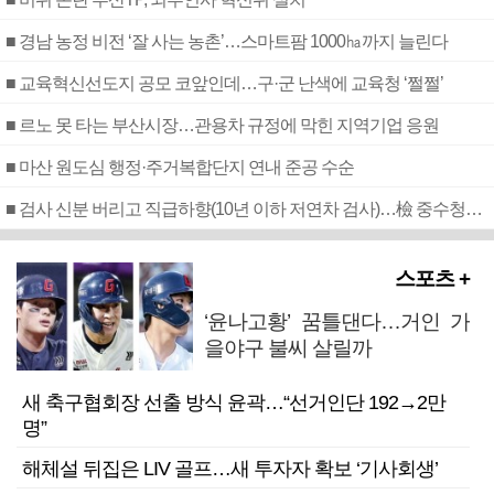
■ 경남 농정 비전 ‘잘 사는 농촌’…스마트팜 1000㏊까지 늘린다
■ 교육혁신선도지 공모 코앞인데…구·군 난색에 교육청 ‘쩔쩔’
■ 르노 못 타는 부산시장…관용차 규정에 막힌 지역기업 응원
■ 마산 원도심 행정·주거복합단지 연내 준공 수순
■ 검사 신분 버리고 직급하향(10년 이하 저연차 검사)…檢 중수청행 기피
스포츠 +
‘윤나고황’ 꿈틀댄다…거인 가
을야구 불씨 살릴까
새 축구협회장 선출 방식 윤곽…“선거인단 192→2만
명”
해체설 뒤집은 LIV 골프…새 투자자 확보 ‘기사회생’