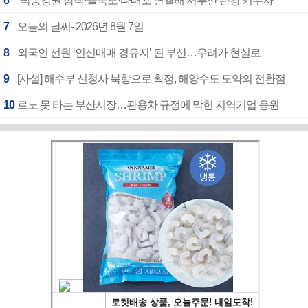
6
“낙동강권 삼락·을숙도·다대포 연결해 서부산 관광 키우자”
7
오늘의 날씨- 2026년 8월 7일
8
외국인 선원 ‘인신매매 경유지’ 된 부산…우려가 현실로
9
[사설] 해수부 신청사 북항으로 확정, 해양수도 도약의 전환점
10
르노 못 타는 부산시장…관용차 규정에 막힌 지역기업 응원