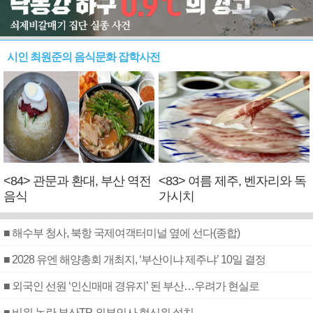
시인 최원준의 음식문화 잡학사전
<84> 관문과 환대, 부산 역전
<83> 여름 제주, 벤자리와 독
음식
가시치
■ 해수부 청사, 북항 국제여객터미널 옆에 선다(종합)
■ 2028 유엔 해양총회 개최지, ‘부산이냐 제주냐’ 10일 결정
■ 외국인 선원 ‘인신매매 경유지’ 된 부산…우려가 현실로
■ 비위 논란 부산TP, 외부인사 혁신위 설치