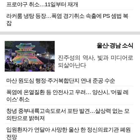
프로야구 취소…11일부터 재개
라커룸 냉탕 등장…폭염 경기취소 속출에 PS 셈법 복
잡
울산·경남 소식
진주성의 역사, 빛과 미디어로
되살아난다
마산 원도심 행정·주거복합단지 연내 준공 수순
폭염에 온열질환 등 안전사고 우려… 양산시, '어필 레
이스' 취소
창녕 중부내륙고속도로서 포탄 발견…살상력 없는 모
의탄으로 밝혀져
입원환자가 연달아 사망한 울산 한 정신의료기관 폐원
전망