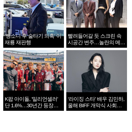
‘뺑소니 후 술타기 의혹’ 이
빨려들어갈 듯 스크린 속
재룡 재판행
시공간 변주…놀란의 메시
지는 ‘전쟁 속죄’
K팝 아이돌, '밀리언셀러'
‘라이징 스타’ 배우 김민하,
단 1.6%…30년간 등장
올해 BIFF 개막식 사회자
1182개팀 전수조사
확정