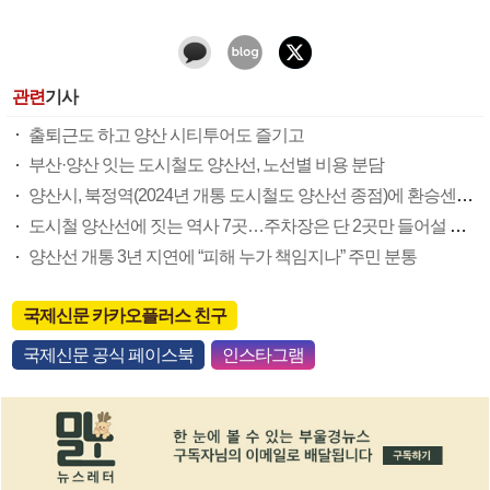
관련
기사
출퇴근도 하고 양산 시티투어도 즐기고
부산·양산 잇는 도시철도 양산선, 노선별 비용 분담
양산시, 북정역(2024년 개통 도시철도 양산선 종점)에 환승센터 건립 추진
도시철 양산선에 짓는 역사 7곳…주차장은 단 2곳만 들어설 우려
양산선 개통 3년 지연에 “피해 누가 책임지나” 주민 분통
국제신문 카카오플러스 친구
국제신문 공식 페이스북
인스타그램