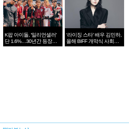
K팝 아이돌, '밀리언셀러'
‘라이징 스타’ 배우 김민하,
단 1.6%…30년간 등장
올해 BIFF 개막식 사회자
1182개팀 전수조사
확정