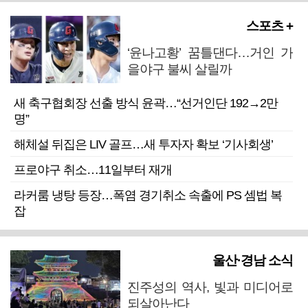
스포츠 +
‘윤나고황’ 꿈틀댄다…거인 가
을야구 불씨 살릴까
새 축구협회장 선출 방식 윤곽…“선거인단 192→2만
명”
해체설 뒤집은 LIV 골프…새 투자자 확보 ‘기사회생’
프로야구 취소…11일부터 재개
라커룸 냉탕 등장…폭염 경기취소 속출에 PS 셈법 복
잡
울산·경남 소식
진주성의 역사, 빛과 미디어로
되살아난다