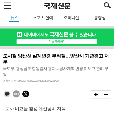
뉴스
스포츠·연예
오피니언
동영상
도시철 양산선 설계변경 부적절…양산시 기관경고 처
분
국토부, 경상남도 합동감사 결과…공사계획 변경 미보고 관리 부
실
조성우 기자 holycow@kookje.co.kr | 2025.10.12 19:26
- 토사 비효율 활용 예산낭비 지적