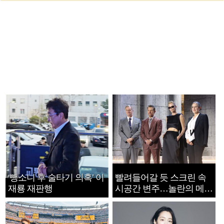
‘뺑소니 후 술타기 의혹’ 이
빨려들어갈 듯 스크린 속
재룡 재판행
시공간 변주…놀란의 메시
지는 ‘전쟁 속죄’