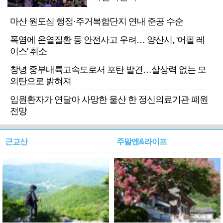
마산 원도심 행정·주거복합단지 연내 준공 수순
폭염에 온열질환 등 안전사고 우려… 양산시, '어필 레
이스' 취소
창녕 중부내륙고속도로서 포탄 발견…살상력 없는 모
의탄으로 밝혀져
입원환자가 연달아 사망한 울산 한 정신의료기관 폐원
전망
근교산
주말엔&라이프