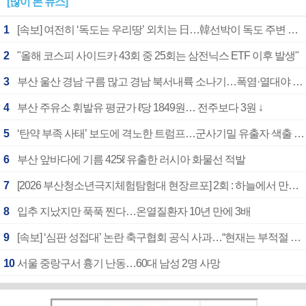
[많이 본 뉴스]
1
[속보] 여전히 ‘독도는 우리땅’ 외치는 日…韓선박이 독도 주변 해양조사 활동하자 반발
2
"올해 코스피 사이드카 43회 중 25회는 삼전닉스 ETF 이후 발생"
3
부산 울산 경남 구름 많고 경남 북서내륙 소나기…폭염·열대야 계속
4
부산 주유소 휘발유 평균가 ℓ당 1849원… 전주보다 3원 ↓
5
‘탄약 부족 사태’ 보도에 격노한 트럼프…군사기밀 유출자 색출 지시
6
부산 앞바다에 기름 425ℓ 유출한 러시아 화물선 적발
7
[2026 부산청소년극지체험탐험대 현장르포] 2회 : 하늘에서 만난 얼음의 나라
8
입추 지났지만 푹푹 찐다…온열질환자 10년 만에 3배
9
[속보] ‘심판 성접대’ 논란 축구협회 공식 사과…“현재는 부적절 행위 없어”
10
서울 중랑구서 흉기 난동…60대 남성 2명 사망