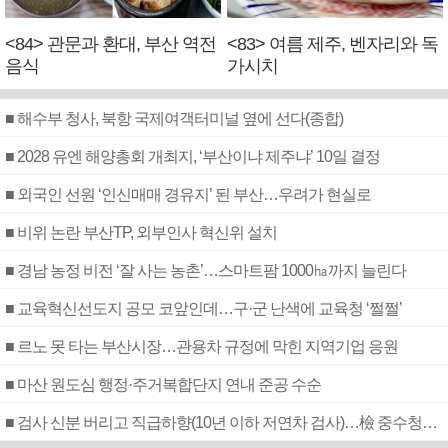
<84> 관문과 환대, 부산 역전
<83> 여름 제주, 벤자리와 독
음식
가시치
■ 해수부 청사, 북항 국제여객터미널 옆에 선다(종합)
■ 2028 유엔 해양총회 개최지, ‘부산이냐 제주냐’ 10일 결정
■ 외국인 선원 ‘인신매매 경유지’ 된 부산…우려가 현실로
■ 비위 논란 부산TP, 외부인사 혁신위 설치
■ 경남 농정 비전 ‘잘 사는 농촌’…스마트팜 1000㏊까지 늘린다
■ 교육혁신선도지 공모 코앞인데…구·군 난색에 교육청 ‘쩔쩔’
■ 르노 못 타는 부산시장…관용차 규정에 막힌 지역기업 응원
■ 마산 원도심 행정·주거복합단지 연내 준공 수순
■ 검사 신분 버리고 직급하향(10년 이하 저연차 검사)…檢 중수청행 기피