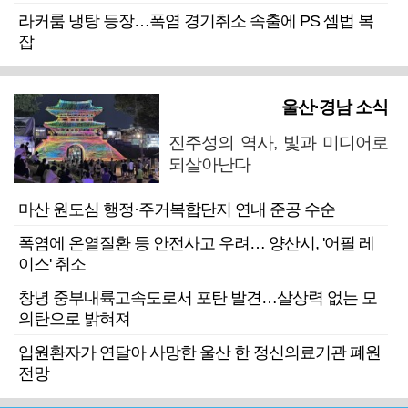
라커룸 냉탕 등장…폭염 경기취소 속출에 PS 셈법 복
잡
울산·경남 소식
진주성의 역사, 빛과 미디어로
되살아난다
마산 원도심 행정·주거복합단지 연내 준공 수순
폭염에 온열질환 등 안전사고 우려… 양산시, '어필 레
이스' 취소
창녕 중부내륙고속도로서 포탄 발견…살상력 없는 모
의탄으로 밝혀져
입원환자가 연달아 사망한 울산 한 정신의료기관 폐원
전망