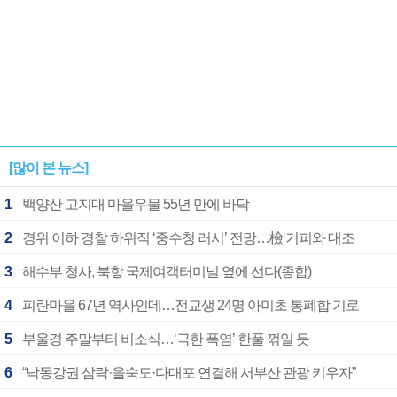
[많이 본 뉴스]
1
백양산 고지대 마을우물 55년 만에 바닥
2
경위 이하 경찰 하위직 ‘중수청 러시’ 전망…檢 기피와 대조
3
해수부 청사, 북항 국제여객터미널 옆에 선다(종합)
4
피란마을 67년 역사인데…전교생 24명 아미초 통폐합 기로
5
부울경 주말부터 비소식…‘극한 폭염’ 한풀 꺾일 듯
6
“낙동강권 삼락·을숙도·다대포 연결해 서부산 관광 키우자”