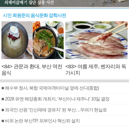
시인 최원준의 음식문화 잡학사전
<84> 관문과 환대, 부산 역전
<83> 여름 제주, 벤자리와 독
음식
가시치
■ 해수부 청사, 북항 국제여객터미널 옆에 선다(종합)
■ 2028 유엔 해양총회 개최지, ‘부산이냐 제주냐’ 10일 결정
■ 외국인 선원 ‘인신매매 경유지’ 된 부산…우려가 현실로
■ 비위 논란 부산TP, 외부인사 혁신위 설치