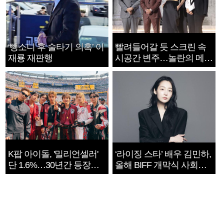
‘뺑소니 후 술타기 의혹’ 이
빨려들어갈 듯 스크린 속
재룡 재판행
시공간 변주…놀란의 메시
지는 ‘전쟁 속죄’
K팝 아이돌, '밀리언셀러'
‘라이징 스타’ 배우 김민하,
단 1.6%…30년간 등장
올해 BIFF 개막식 사회자
1182개팀 전수조사
확정