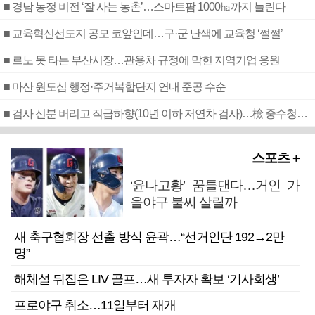
■ 경남 농정 비전 ‘잘 사는 농촌’…스마트팜 1000㏊까지 늘린다
■ 교육혁신선도지 공모 코앞인데…구·군 난색에 교육청 ‘쩔쩔’
■ 르노 못 타는 부산시장…관용차 규정에 막힌 지역기업 응원
■ 마산 원도심 행정·주거복합단지 연내 준공 수순
■ 검사 신분 버리고 직급하향(10년 이하 저연차 검사)…檢 중수청행 기피
스포츠 +
‘윤나고황’ 꿈틀댄다…거인 가
을야구 불씨 살릴까
새 축구협회장 선출 방식 윤곽…“선거인단 192→2만
명”
해체설 뒤집은 LIV 골프…새 투자자 확보 ‘기사회생’
프로야구 취소…11일부터 재개