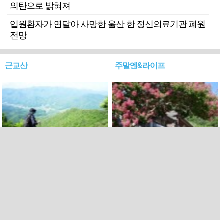
의탄으로 밝혀져
입원환자가 연달아 사망한 울산 한 정신의료기관 폐원
전망
근교산
주말엔&라이프
근교산&그너머…상주·문경
폭염보다 더 뜨거워라…100
청화산~시루봉
일을 붉게 불태울 ‘선비정신’
피었네
PC버전
엑스
페이스북
Copyright ⓒ 2015 All rights reserved by 국제신문