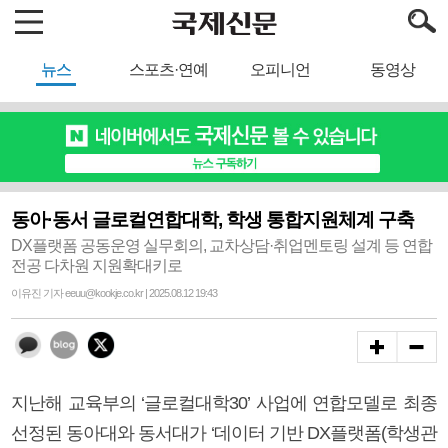
뉴스
스포츠·연예
오피니언
동영상
동아·동서 글로컬연합대학, 학생 통합지원체계 구축
DX플랫폼 공동운영 실무회의, 교차상담·취업멘토링 설계 등 연합
전공 다차원 지원확대키로
이유진 기자 eeuu@kookje.co.kr | 2025.08.12 19:43
지난해 교육부의 ‘글로컬대학30’ 사업에 연합모델로 최종
선정된 동아대와 동서대가 ‘데이터 기반 DX플랫폼(학생관