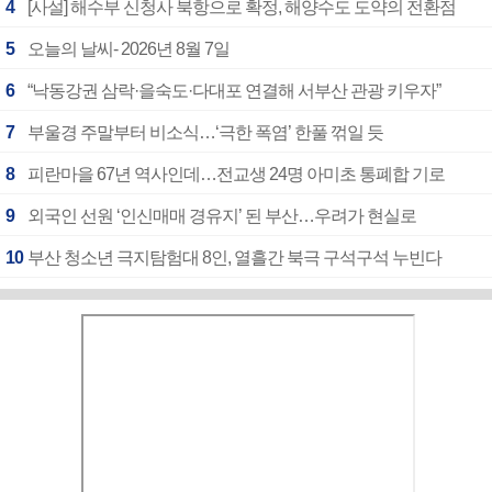
4
[사설] 해수부 신청사 북항으로 확정, 해양수도 도약의 전환점
5
오늘의 날씨- 2026년 8월 7일
6
“낙동강권 삼락·을숙도·다대포 연결해 서부산 관광 키우자”
7
부울경 주말부터 비소식…‘극한 폭염’ 한풀 꺾일 듯
8
피란마을 67년 역사인데…전교생 24명 아미초 통폐합 기로
9
외국인 선원 ‘인신매매 경유지’ 된 부산…우려가 현실로
10
부산 청소년 극지탐험대 8인, 열흘간 북극 구석구석 누빈다