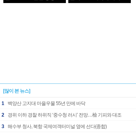
1182개팀 전수조사
확정
[많이 본 뉴스]
1
백양산 고지대 마을우물 55년 만에 바닥
2
경위 이하 경찰 하위직 ‘중수청 러시’ 전망…檢 기피와 대조
3
해수부 청사, 북항 국제여객터미널 옆에 선다(종합)