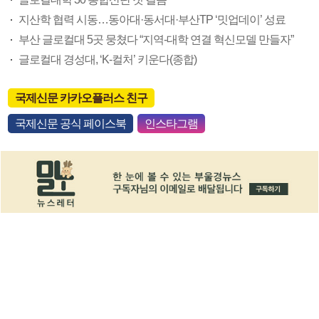
지산학 협력 시동…동아대·동서대·부산TP ‘밋업데이’ 성료
부산 글로컬대 5곳 뭉쳤다 “지역-대학 연결 혁신모델 만들자”
글로컬대 경성대, ‘K-컬처’ 키운다(종합)
국제신문 카카오플러스 친구
국제신문 공식 페이스북
인스타그램