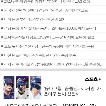
■ 2028 유엔 해양총회 개최지, ‘부산이냐 제주냐’ 10일 결정
■ 외국인 선원 ‘인신매매 경유지’ 된 부산…우려가 현실로
■ 비위 논란 부산TP, 외부인사 혁신위 설치
■ 경남 농정 비전 ‘잘 사는 농촌’…스마트팜 1000㏊까지 늘린다
■ 교육혁신선도지 공모 코앞인데…구·군 난색에 교육청 ‘쩔쩔’
■ 르노 못 타는 부산시장…관용차 규정에 막힌 지역기업 응원
■ 마산 원도심 행정·주거복합단지 연내 준공 수순
■ 검사 신분 버리고 직급하향(10년 이하 저연차 검사)…檢 중수청행 기피
스포츠 +
‘윤나고황’ 꿈틀댄다…거인 가
을야구 불씨 살릴까
새 축구협회장 선출 방식 윤곽…“선거인단 192→2만