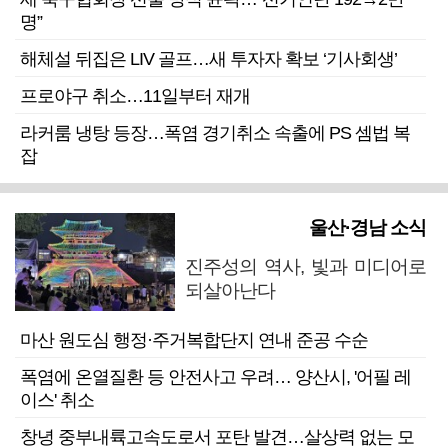
명”
해체설 뒤집은 LIV 골프…새 투자자 확보 ‘기사회생’
프로야구 취소…11일부터 재개
라커룸 냉탕 등장…폭염 경기취소 속출에 PS 셈법 복
잡
울산·경남 소식
진주성의 역사, 빛과 미디어로
되살아난다
마산 원도심 행정·주거복합단지 연내 준공 수순
폭염에 온열질환 등 안전사고 우려… 양산시, '어필 레
이스' 취소
창녕 중부내륙고속도로서 포탄 발견…살상력 없는 모