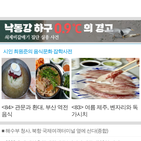
시인 최원준의 음식문화 잡학사전
<84> 관문과 환대, 부산 역전
<83> 여름 제주, 벤자리와 독
음식
가시치
■ 해수부 청사, 북항 국제여객터미널 옆에 선다(종합)