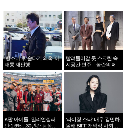
‘뺑소니 후 술타기 의혹’ 이
빨려들어갈 듯 스크린 속
재룡 재판행
시공간 변주…놀란의 메시
지는 ‘전쟁 속죄’
K팝 아이돌, '밀리언셀러'
‘라이징 스타’ 배우 김민하,
단 1.6%…30년간 등장
올해 BIFF 개막식 사회자