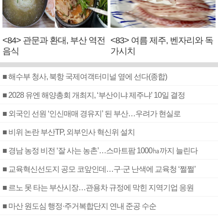
<84> 관문과 환대, 부산 역전
<83> 여름 제주, 벤자리와 독
음식
가시치
■ 해수부 청사, 북항 국제여객터미널 옆에 선다(종합)
■ 2028 유엔 해양총회 개최지, ‘부산이냐 제주냐’ 10일 결정
■ 외국인 선원 ‘인신매매 경유지’ 된 부산…우려가 현실로
■ 비위 논란 부산TP, 외부인사 혁신위 설치
■ 경남 농정 비전 ‘잘 사는 농촌’…스마트팜 1000㏊까지 늘린다
■ 교육혁신선도지 공모 코앞인데…구·군 난색에 교육청 ‘쩔쩔’
■ 르노 못 타는 부산시장…관용차 규정에 막힌 지역기업 응원
■ 마산 원도심 행정·주거복합단지 연내 준공 수순