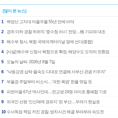
[많이 본 뉴스]
1
백양산 고지대 마을우물 55년 만에 바닥
2
경위 이하 경찰 하위직 ‘중수청 러시’ 전망…檢 기피와 대조
3
해수부 청사, 북항 국제여객터미널 옆에 선다(종합)
4
[사설] 해수부 신청사 북항으로 확정, 해양수도 도약의 전환점
5
오늘의 날씨- 2026년 8월 7일
6
“낙동강권 삼락·을숙도·다대포 연결해 서부산 관광 키우자”
7
부울경 주말부터 비소식…‘극한 폭염’ 한풀 꺾일 듯
8
피란마을 67년 역사인데…전교생 24명 아미초 통폐합 기로
9
외국인 선원 ‘인신매매 경유지’ 된 부산…우려가 현실로
10
수사독점 책임 커진 경찰, 방치사건 해결 부랴부랴 속도전