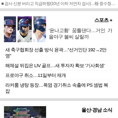
■ 검사 신분 버리고 직급하향(10년 이하 저연차 검사)…檢 중수청행 기피
스포츠 +
‘윤나고황’ 꿈틀댄다…거인 가
을야구 불씨 살릴까
새 축구협회장 선출 방식 윤곽…“선거인단 192→2만
명”
해체설 뒤집은 LIV 골프…새 투자자 확보 ‘기사회생’
프로야구 취소…11일부터 재개
라커룸 냉탕 등장…폭염 경기취소 속출에 PS 셈법 복
잡
울산·경남 소식