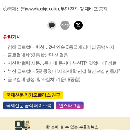
ⓒ국제신문(www.kookje.co.kr), 무단 전재 및 재배포 금지
관련
기사
김해 글로컬대 휘청…2년 연속 C등급에 리더십 공백까지
글로컬대학 30 통합산단 첫 걸음
지산학 협력 시동…동아대·동서대·부산TP ‘밋업데이’ 성료
부산 글로컬대 5곳 뭉쳤다 “지역-대학 연결 혁신모델 만들자”
글로컬대 경성대, ‘K-컬처’ 키운다(종합)
국제신문 카카오플러스 친구
국제신문 공식 페이스북
인스타그램