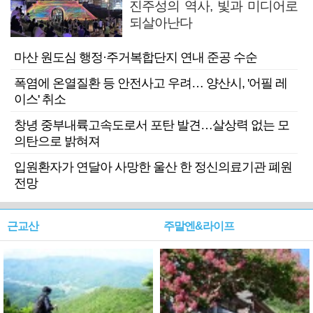
진주성의 역사, 빛과 미디어로
되살아난다
마산 원도심 행정·주거복합단지 연내 준공 수순
폭염에 온열질환 등 안전사고 우려… 양산시, '어필 레
이스' 취소
창녕 중부내륙고속도로서 포탄 발견…살상력 없는 모
의탄으로 밝혀져
입원환자가 연달아 사망한 울산 한 정신의료기관 폐원
전망
근교산
주말엔&라이프