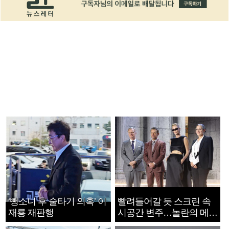
‘뺑소니 후 술타기 의혹’ 이
빨려들어갈 듯 스크린 속
재룡 재판행
시공간 변주…놀란의 메시
지는 ‘전쟁 속죄’