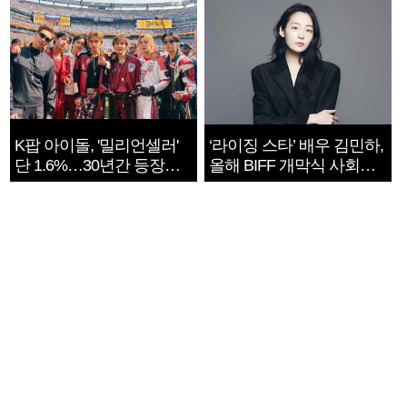
K팝 아이돌, '밀리언셀러'
‘라이징 스타’ 배우 김민하,
단 1.6%…30년간 등장
올해 BIFF 개막식 사회자
1182개팀 전수조사
확정