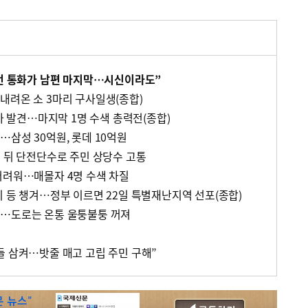
다던 통화가 남편 마지막…시신이라도”
내려온 소 3마리 구사일생(종합)
추가 발견…마지막 1명 수색 총력전(종합)
삼성 30억원, 롯데 10억원
우 뒤 단전단수로 주민 상당수 고통
어려워…매몰자 4명 수색 차질
비 등 챙겨…정부 이르면 22일 특별재난지역 선포(종합)
벽…도로는 온통 울퉁불퉁 꺼져
들 삼켜…밧줄 매고 고립 주민 구해”