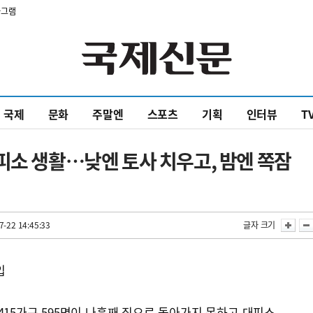
타그램
국제
문화
주말엔
스포츠
기획
인터뷰
T
피소 생활…낮엔 토사 치우고, 밤엔 쪽잠
7-22 14:45:33
글자 크기
입
415가구 595명이 나흘째 집으로 돌아가지 못하고 대피소