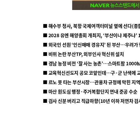
■ 해수부 청사, 북항 국제여객터미널 옆에 선다(종
■ 2028 유엔 해양총회 개최지, ‘부산이냐 제주냐’ 
■ 외국인 선원 ‘인신매매 경유지’ 된 부산…우려가
■ 비위 논란 부산TP, 외부인사 혁신위 설치
■ 르노 못 타는 부산시장…관용차 규정에 막힌 지
■ 마산 원도심 행정·주거복합단지 연내 준공 수순