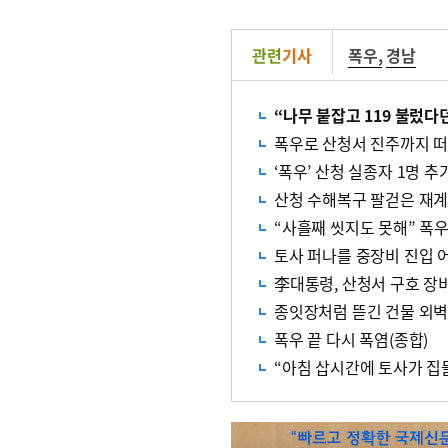
관련
기사
폭우
,
경남
“나무 붙잡고 119 불렀
폭우로 산청서 진주까지 떠
‘폭우’ 산청 실종자 1명 
산청 수해복구 팔걷은 재계…
“사흘째 씻지도 못해” 폭
토사 퍼나를 중장비 진입 
李대통령, 산청서 구호 장
종잇장처럼 뜯긴 건물 외
폭우 끝 다시 폭염(종합)
“아침 삽시간에 토사가 집