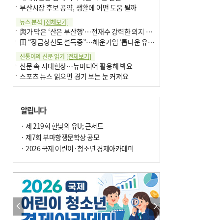
부산시장 후보 공약, 생활에 어떤 도움 될까
뉴스 분석
[전체보기]
與가 막은 ‘산은 부산행’…전재수 강력한 의지 표명 없인 공염불
田 “장금상선도 설득중”…해운기업 ‘톱다운 유치전’ 가속
신통이의 신문 읽기
[전체보기]
신문 속 시대현상…뉴미디어 활용해 봐요
스포츠 뉴스 읽으면 경기 보는 눈 커져요
어떻게 생각하십니까
[전체보기]
구·군 승진 축하화분 관행 없애자니 소상공인 울상
알립니다
3년째 병상에 있는 구의원…의정활동 못해도 월급 그대로
팩트체크
· 제 219회 한낮의 유U; 콘서트
[전체보기]
금정산 반려견 데리고 갈 수 있나…알아보니 ‘국립공원은 출입 불가’
· 제7회 부마항쟁문학상 공모
서울 도림천도 공업용수 활용한다는 사례, 정수 없이 한강물 공급…수질만 공업용수
· 2026 국제 어린이·청소년 경제아카데미
포토에세이
[전체보기]
연꽃 위 개개비
의령 한우산 털중나리
한 손 뉴스
[전체보기]
시민이 개발한 폭염 대응 앱 ‘그늘로’ 길안내 지도 등 인기
골목 맛집 발굴 고메 셀렉션…부산시, 페스티벌 시월 연계