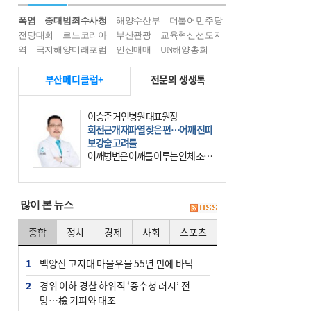
폭염
중대범죄수사청
해양수산부
더불어민주당
전당대회
르노코리아
부산관광
교육혁신선도지
역
극지해양미래포럼
인신매매
UN해양총회
부산메디클럽+
전문의 생생톡
이승준 거인병원 대표원장
회전근개 재파열 잦은 편…어깨 진피
보강술 고려를
어깨병변은 어깨를 이루는 인체 조직
에 발생하는 손상을 말한다. 여기에
는 오십견과 회전근개 증후군, 어깨
의 석회성 힘줄염 등이 있다. 국민건
많이 본 뉴스
강보험에 의하면 어깨병변
종합
정치
경제
사회
스포츠
1
백양산 고지대 마을우물 55년 만에 바닥
2
경위 이하 경찰 하위직 ‘중수청 러시’ 전
망…檢 기피와 대조