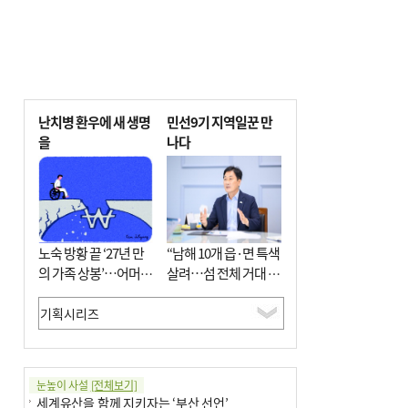
난치병 환우에 새 생명
민선9기 지역일꾼 만
을
나다
노숙 방황 끝 ‘27년 만
“남해 10개 읍·면 특색
의 가족 상봉’…어머니
살려…섬 전체 거대 정
와 행복 꿈꿔
원으로 조성”
눈높이 사설
[전체보기]
세계유산을 함께 지키자는 ‘부산 선언’