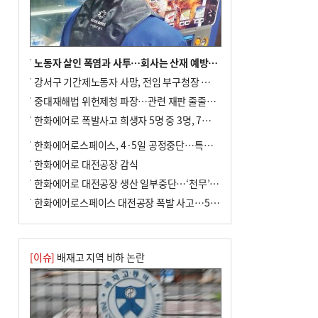
노동자 살인 폭염과 사투…회사는 산재 예방·전기료 절감 전력
강서구 기간제노동자 사망, 전임 부구청장 檢 송치
중대재해법 위헌제청 파장…관련 재판 줄줄이 브레이크
한화에어로 폭발사고 희생자 5명 중 3명, 7일 영면
한화에어로스페이스, 4·5일 공정중단…특별 안전점검
한화에어로 대전공장 감식
한화에어로 대전공장 생산 일부중단…‘천무’ 수출 비상
한화에어로스페이스 대전공장 폭발 사고…5명 사망·2명 부상(종합)
[이슈]
배재고 지역 비하 논란