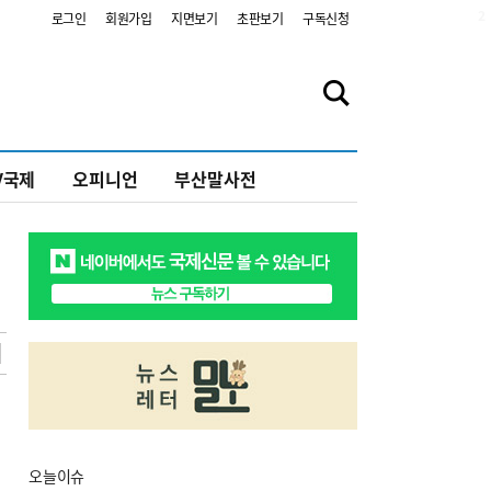
2
로그인
회원가입
지면보기
초판보기
구독신청
V국제
오피니언
부산말사전
오늘
이슈