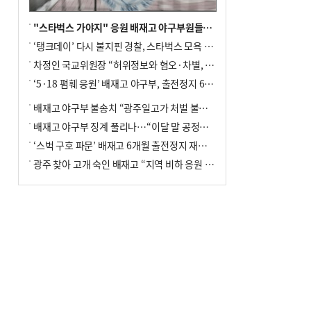
"스타벅스 가야지" 응원 배재고 야구부원들, 학교서 징계 처분
‘탱크데이’ 다시 불지핀 경찰, 스타벅스 모욕 혐의 압수수색
차정인 국교위원장 “허위정보와 혐오·차별, 학교 교실까지 유입"
‘5·18 폄훼 응원’ 배재고 야구부, 출전정지 6개월→1개월 감경
배재고 야구부 불송치 “광주일고가 처벌 불원 의사 표해”
배재고 야구부 징계 풀리나…“이달 말 공정위서 재심의”
‘스벅 구호 파문’ 배재고 6개월 출전정지 재심 신청키로
광주 찾아 고개 숙인 배재고 “지역 비하 응원 잘못”(종합)