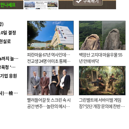
합)
10일 결정
 현실로
피란마을 67년 역사인데…
백양산 고지대 마을우물 55
■ 경남 농정 비전 ‘잘 사는 농촌’…스마트팜 1000㏊까지 늘린다
전교생 24명 아미초 통폐합
년 만에 바닥
■ 교육혁신선도지 공모 코앞인데…구·군 난색에 교육청 ‘쩔쩔’
기로
역기업 응원
■ 검사 신분 버리고 직급하향(10년 이하 저연차 검사)…檢 중수청행 기피
빨려들어갈 듯 스크린 속 시
그린벨트에 서바이벌 게임
공간 변주…놀란의 메시지
장? 잇단 개장 문의에 찬반 논
는 ‘전쟁 속죄’
쟁