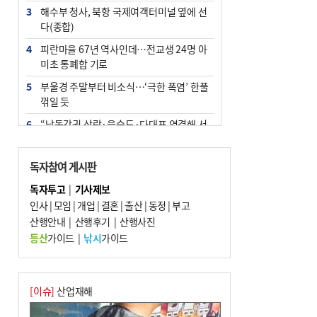
3
해수부 청사, 북항 국제여객터미널 옆에 선
다(종합)
4
피란마을 67년 역사인데…전교생 24명 아
미초 통폐합 기로
5
부울경 주말부터 비소식…‘극한 폭염’ 한풀
꺾일 듯
6
“낙동강권 삼락·을숙도·다대포 연결해 서
부산 관광 키우자”
7
오늘의 날씨- 2026년 8월 7일
독자참여 게시판
8
[사설] 해수부 신청사 북항으로 확정, 해양
독자투고
|
기사제보
수도 도약의 전환점
인사
|
모임
|
개업
|
결혼
|
출산
|
동정
|
부고
9
산행안내
외국인 선원 ‘인신매매 경유지’ 된 부산…
|
산행후기
|
산행사진
우려가 현실로
등산
가이드
|
낚시
가이드
10
르노 못 타는 부산시장…관용차 규정에 막
힌 지역기업 응원
[이슈]
산업재해