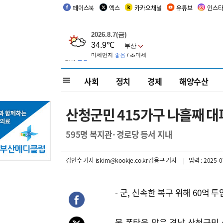
페이스북
엑스
카카오채널
유튜브
인스
사회
정치
경제
해양수산
산청군민 415가구 나흘째 대
595명 복지관·경로당 등서 지내
김인수 기자
iskim@kookje.co.kr김용구 기자
| 입력 : 2025-0
- 군, 신속한 복구 위해 60억 투
물 폭탄을 맞은 경남 산청군민 