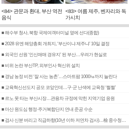
<84> 관문과 환대, 부산 역전
<83> 여름 제주, 벤자리와 독
음식
가시치
■ 해수부 청사, 북항 국제여객터미널 옆에 선다(종합)
■ 2028 유엔 해양총회 개최지, ‘부산이냐 제주냐’ 10일 결정
■ 외국인 선원 ‘인신매매 경유지’ 된 부산…우려가 현실로
■ 비위 논란 부산TP, 외부인사 혁신위 설치
■ 경남 농정 비전 ‘잘 사는 농촌’…스마트팜 1000㏊까지 늘린다
■ 교육혁신선도지 공모 코앞인데…구·군 난색에 교육청 ‘쩔쩔’
■ 르노 못 타는 부산시장…관용차 규정에 막힌 지역기업 응원
■ 마산 원도심 행정·주거복합단지 연내 준공 수순
■ 검사 신분 버리고 직급하향(10년 이하 저연차 검사)…檢 중수청행 기피