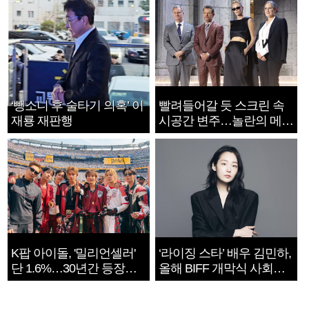
‘뺑소니 후 술타기 의혹’ 이
빨려들어갈 듯 스크린 속
재룡 재판행
시공간 변주…놀란의 메시
지는 ‘전쟁 속죄’
K팝 아이돌, '밀리언셀러'
‘라이징 스타’ 배우 김민하,
단 1.6%…30년간 등장
올해 BIFF 개막식 사회자
1182개팀 전수조사
확정