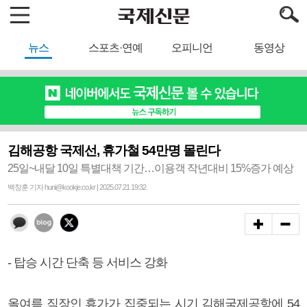
뉴스
스포츠·연예
오피니언
동영상
김해공항 국제선, 휴가철 54만명 몰린다
25일~내달 10일 특별대책 기간…이용객 작년대비 15%증가 예상
백창훈 기자 huni@kookje.co.kr | 2025.07.21 19:32
- 탑승 시간 단축 등 서비스 강화
올여름 직장인 휴가가 집중되는 시기 김해국제공항에 54