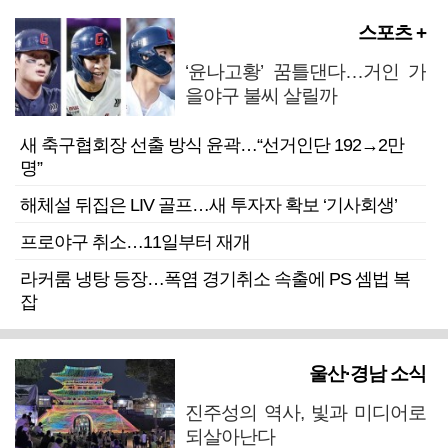
스포츠 +
‘윤나고황’ 꿈틀댄다…거인 가
을야구 불씨 살릴까
새 축구협회장 선출 방식 윤곽…“선거인단 192→2만
명”
해체설 뒤집은 LIV 골프…새 투자자 확보 ‘기사회생’
프로야구 취소…11일부터 재개
라커룸 냉탕 등장…폭염 경기취소 속출에 PS 셈법 복
잡
울산·경남 소식
진주성의 역사, 빛과 미디어로
되살아난다