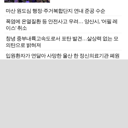
마산 원도심 행정·주거복합단지 연내 준공 수순
폭염에 온열질환 등 안전사고 우려… 양산시, '어필 레
이스' 취소
창녕 중부내륙고속도로서 포탄 발견…살상력 없는 모
의탄으로 밝혀져
입원환자가 연달아 사망한 울산 한 정신의료기관 폐원
전망
근교산
주말엔&라이프