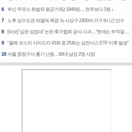
6
부산 주유소 휘발유 평균가 ℓ당 1849원… 전주보다 3원 ↓
7
노후 상수도관 파열에 폭염 속 사상구 2300여 가구 6시간 단수
8
[속보] ‘심판 성접대’ 논란 축구협회 공식 사과…“현재는 부적절 행위 없어”
9
"올해 코스피 사이드카 43회 중 25회는 삼전닉스 ETF 이후 발생"
10
서울 중랑구서 흉기 난동…60대 남성 2명 사망