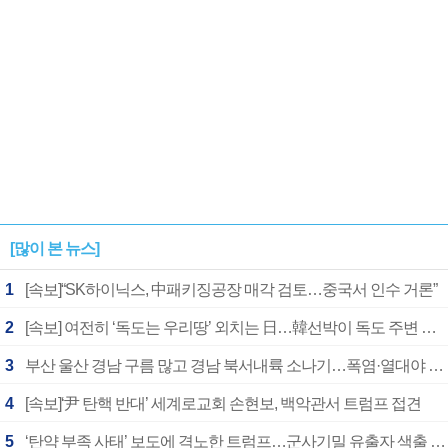
[많이 본 뉴스]
1
[속보]“SK하이닉스, 中패키징공장 매각 검토…중국서 인수 거론”
2
[속보] 여전히 ‘독도는 우리땅’ 외치는 日…韓선박이 독도 주변 해양조사 활동하자 반발
3
부산 울산 경남 구름 많고 경남 북서내륙 소나기…폭염·열대야 계속
4
[속보]‘尹 탄핵 반대’ 세계로교회 손현보, 백악관서 트럼프 접견
5
‘탄약 부족 사태’ 보도에 격노한 트럼프…군사기밀 유출자 색출 지시