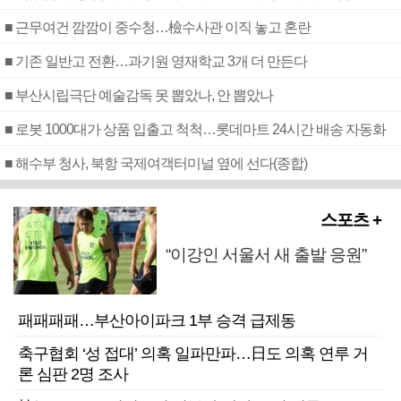
■ 근무여건 깜깜이 중수청…檢수사관 이직 놓고 혼란
■ 기존 일반고 전환…과기원 영재학교 3개 더 만든다
■ 부산시립극단 예술감독 못 뽑았나, 안 뽑았나
■ 로봇 1000대가 상품 입출고 척척…롯데마트 24시간 배송 자동화
■ 해수부 청사, 북항 국제여객터미널 옆에 선다(종합)
스포츠 +
“이강인 서울서 새 출발 응원”
패패패패…부산아이파크 1부 승격 급제동
축구협회 ‘성 접대’ 의혹 일파만파…日도 의혹 연루 거
론 심판 2명 조사