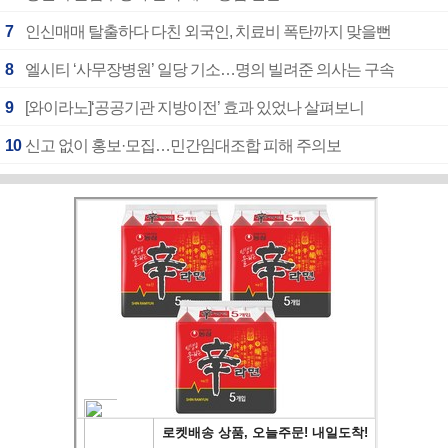
7
인신매매 탈출하다 다친 외국인, 치료비 폭탄까지 맞을뻔
8
엘시티 ‘사무장병원’ 일당 기소…명의 빌려준 의사는 구속
9
[와이라노]‘공공기관 지방이전’ 효과 있었나 살펴보니
10
신고 없이 홍보·모집…민간임대조합 피해 주의보