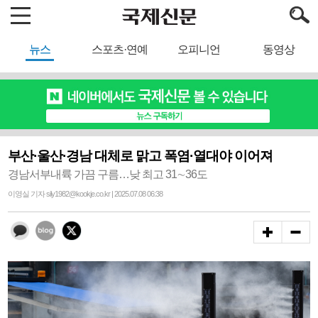
뉴스
스포츠·연예
오피니언
동영상
부산·울산·경남 대체로 맑고 폭염·열대야 이어져
경남서부내륙 가끔 구름…낮 최고 31∼36도
이영실 기자 sily1982@kookje.co.kr | 2025.07.08 06:38