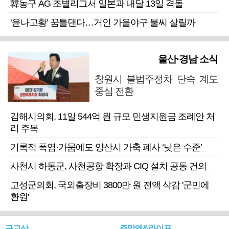
韓농구 AG 조별리그서 일본과 내달 13일 격돌
‘윤나고황’ 꿈틀댄다…거인 가을야구 불씨 살릴까
울산·경남 소식
창원시 불법주정차 단속 계도
중심 전환
김해시의회, 11일 544억 원 규모 민생지원금 조례안 처
리 주목
기록적 폭염·가뭄에도 양산시 가축 폐사 ‘낮은 수준’
사천시 하동군, 사천공항 확장과 CIQ 설치 공동 건의
고성군의회, 국외출장비 3800만 원 전액 삭감 '군민에
환원'
근교산
주말엔&라이프