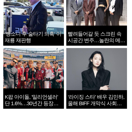
‘뺑소니 후 술타기 의혹’ 이
빨려들어갈 듯 스크린 속
재룡 재판행
시공간 변주…놀란의 메시
지는 ‘전쟁 속죄’
K팝 아이돌, '밀리언셀러'
‘라이징 스타’ 배우 김민하,
단 1.6%…30년간 등장
올해 BIFF 개막식 사회자
1182개팀 전수조사
확정