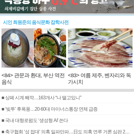
시인 최원준의 음식문화 잡학사전
<84> 관문과 환대, 부산 역전
<83> 여름 제주, 벤자리와 독
음식
가시치
■ 상폐 시계 째깍…163개사 “나 떨고있니”
■ ‘빚투’ 후폭풍…20·60대 마이너스통장 연체 급증
■ 국내 대형로펌도 ‘생성형 AI’ 쓴다
■ 축구협회 ‘성 접대’ 의혹 일파만파…日도 의혹 연루 거론 심판 2명 조사