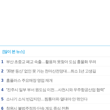
[많이 본 뉴스]
1
부산 초중교 폐교 속출…활용처 못찾아 도심 흉물화 우려
2
‘30분 등산’ 없인 못 가는 천마산전망대…최소 1년 고생길
3
홈플러스 주요매장 영업 재개
4
“진주시 일부 부서 원도심 이전…사천시와 우주항공산업 협력”
5
소나기 소식 반갑지만…찜통더위·열대야 안 꺾인다
6
창원시 불법주정차 단속 계도 중심 전환