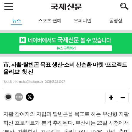
뉴스
스포츠·연예
오피니언
동영상
市, 자활·탈빈곤 목표 생산·소비 선순환 마켓 ‘프로젝트
올리브’ 첫 선
김미희 기자 maha@kookje.co.kr | 2025.06.23 19:27
자활 참여자의 자립과 탈빈곤을 목표로 하는 부산형 자활
혁신 프로젝트가 본격 추진된다. 부산시는 23일 시청에서
‘부산 자활혁신 프로젝트 올리브(ALL-LIVE) 사업 출범