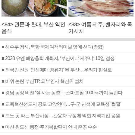
<84> 관문과 환대, 부산 역전
<83> 여름 제주, 벤자리와 독
음식
가시치
■ 해수부 청사, 북항 국제여객터미널 옆에 선다(종합)
■ 2028 유엔 해양총회 개최지, ‘부산이냐 제주냐’ 10일 결정
■ 외국인 선원 ‘인신매매 경유지’ 된 부산…우려가 현실로
■ 비위 논란 부산TP, 외부인사 혁신위 설치
■ 경남 농정 비전 ‘잘 사는 농촌’…스마트팜 1000㏊까지 늘린다
■ 교육혁신선도지 공모 코앞인데…구·군 난색에 교육청 ‘쩔쩔’
■ 르노 못 타는 부산시장…관용차 규정에 막힌 지역기업 응원
■ 마산 원도심 행정·주거복합단지 연내 준공 수순