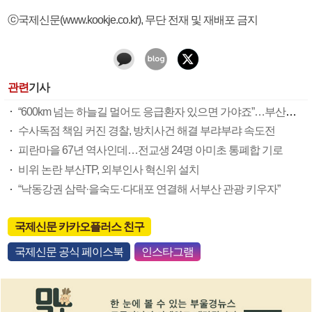
ⓒ국제신문(www.kookje.co.kr), 무단 전재 및 재배포 금지
관련
기사
“600km 넘는 하늘길 멀어도 응급환자 있으면 가야죠”…부산소방항공대 활약상 눈길
수사독점 책임 커진 경찰, 방치사건 해결 부랴부랴 속도전
피란마을 67년 역사인데…전교생 24명 아미초 통폐합 기로
비위 논란 부산TP, 외부인사 혁신위 설치
“낙동강권 삼락·을숙도·다대포 연결해 서부산 관광 키우자”
국제신문 카카오플러스 친구
국제신문 공식 페이스북
인스타그램