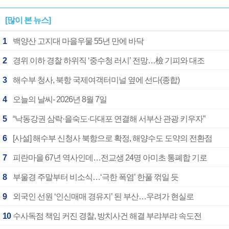
[많이 본 뉴스]
1
백양산 고지대 마을우물 55년 만에 바닥
2
경위 이하 경찰 하위직 ‘중수청 러시’ 전망…檢 기피와 대조
3
해수부 청사, 북항 국제여객터미널 옆에 선다(종합)
4
오늘의 날씨- 2026년 8월 7일
5
“낙동강권 삼락·을숙도·다대포 연결해 서부산 관광 키우자”
6
[사설] 해수부 신청사 북항으로 확정, 해양수도 도약의 전환점
7
피란마을 67년 역사인데…전교생 24명 아미초 통폐합 기로
8
부울경 주말부터 비소식…‘극한 폭염’ 한풀 꺾일 듯
9
외국인 선원 ‘인신매매 경유지’ 된 부산…우려가 현실로
10
수사독점 책임 커진 경찰, 방치사건 해결 부랴부랴 속도전