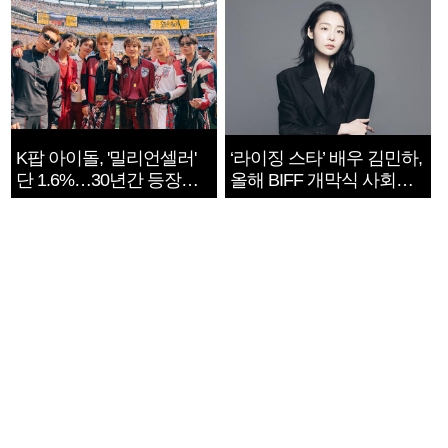
K팝 아이돌, '밀리언셀러'
‘라이징 스타’ 배우 김민하,
단 1.6%…30년간 등장
올해 BIFF 개막식 사회자
1182개팀 전수조사
확정