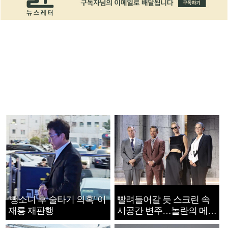
‘뺑소니 후 술타기 의혹’ 이
빨려들어갈 듯 스크린 속
재룡 재판행
시공간 변주…놀란의 메시
지는 ‘전쟁 속죄’