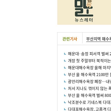
관련
기사
부산지역 해수
해운대·송정 피서객 벌써 2
개장 첫 주말부터 북적이는
해운대해수욕장 올해 마지
부산 올 해수욕객 2100
광안리해수욕장 폐장…내년
처서 지나도 꺾이지 않는 
부산 올 해수욕객 벌써 80
낙조분수로 기네스북 다대포
다대포해수욕장, 고품격 