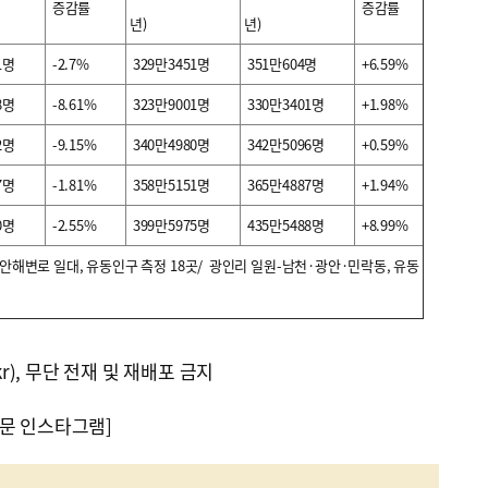
증감률
증감률
년)
년)
1명
-2.7%
329만3451명
351만604명
+6.59%
8명
-8.61%
323만9001명
330만3401명
+1.98%
2명
-9.15%
340만4980명
342만5096명
+0.59%
7명
-1.81%
358만5151명
365만4887명
+1.94%
0명
-2.55%
399만5975명
435만5488명
+8.99%
해변로 일대, 유동인구 측정 18곳/ 광인리 일원-남천·광안·민락동, 유동
kr), 무단 전재 및 재배포 금지
문 인스타그램]