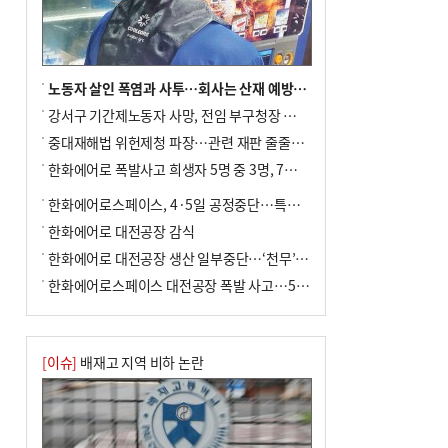
사망
노동자 살인 폭염과 사투…회사는 산재 예방·전기료 절감 전력
강서구 기간제노동자 사망, 전임 부구청장 檢 송치
중대재해법 위헌제청 파장…관련 재판 줄줄이 브레이크
한화에어로 폭발사고 희생자 5명 중 3명, 7일 영면
한화에어로스페이스, 4·5일 공정중단…특별 안전점검
한화에어로 대전공장 감식
한화에어로 대전공장 생산 일부중단…‘천무’ 수출 비상
한화에어로스페이스 대전공장 폭발 사고…5명 사망·2명 부상(종합)
[이슈]
배재고 지역 비하 논란