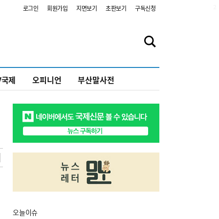
2
로그인
회원가입
지면보기
초판보기
구독신청
V국제
오피니언
부산말사전
오늘
이슈