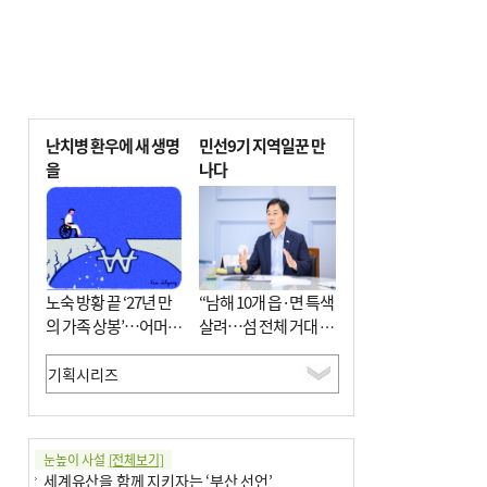
난치병 환우에 새 생명
민선9기 지역일꾼 만
을
나다
노숙 방황 끝 ‘27년 만
“남해 10개 읍·면 특색
의 가족 상봉’…어머니
살려…섬 전체 거대 정
와 행복 꿈꿔
원으로 조성”
눈높이 사설
[전체보기]
세계유산을 함께 지키자는 ‘부산 선언’