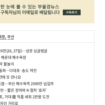
욕장
,
부산
0만(26, 27일)…상권 싱글벙글
 해운대 해수욕장
막 물놀이
만 돌파…다대포·송도 약진
에 또 만나요
폭염…부산 해수욕객 2000만 넘길까
0만…짧은 장마와 K-컬처 ‘효자’
, 거대 龍 작품 세워 2관왕 도전
디자인 거리로