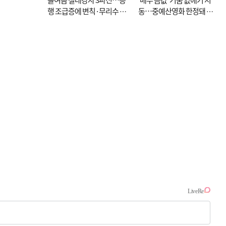
행 조급증에 변칙·무리수 마
동…중예산영화 한정돼 실
케팅도
효성 의문도