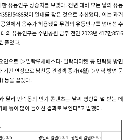
한 유동인구 상승치를 보였다. 전년 대비 모든 달의 유동
435만5488명이 일대를 찾은 것으로 추산됐다. 이는 과거
변공원에서 음주가 허용됐을 무렵의 유동인구를 넘어선 수
대의 유동인구는 수변공원 금주 전인 2023년 417만8516
로 줄었다.
 요인으로 ▷밀락루체페스타·밀락더마켓 등 민락동 방면
화 기간 연장으로 남천동 관광객 증가(4월) ▷민락 방면 문
) 등을 꼽았다.
과 달리 민락동의 인기 콘텐츠는 날씨 영향을 덜 받는 데
카페 등이 많이 들어선 결과로 보인다”고 말했다.
교
2025
광안리 일원(2024
광안리 일원(2025