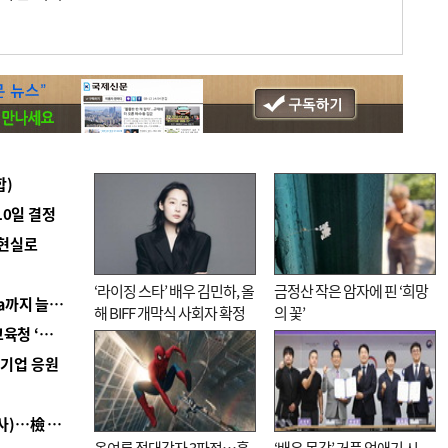
합)
10일 결정
 현실로
‘라이징 스타’ 배우 김민하, 올
금정산 작은 암자에 핀 ‘희망
■ 경남 농정 비전 ‘잘 사는 농촌’…스마트팜 1000㏊까지 늘린다
해 BIFF 개막식 사회자 확정
의 꽃’
■ 교육혁신선도지 공모 코앞인데…구·군 난색에 교육청 ‘쩔쩔’
역기업 응원
■ 검사 신분 버리고 직급하향(10년 이하 저연차 검사)…檢 중수청행 기피
올여름 절대강자 3파전…흥
‘배우 몸값’ 거품 없애기 시