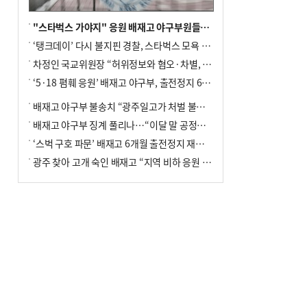
"스타벅스 가야지" 응원 배재고 야구부원들, 학교서 징계 처분
‘탱크데이’ 다시 불지핀 경찰, 스타벅스 모욕 혐의 압수수색
차정인 국교위원장 “허위정보와 혐오·차별, 학교 교실까지 유입"
‘5·18 폄훼 응원’ 배재고 야구부, 출전정지 6개월→1개월 감경
배재고 야구부 불송치 “광주일고가 처벌 불원 의사 표해”
배재고 야구부 징계 풀리나…“이달 말 공정위서 재심의”
‘스벅 구호 파문’ 배재고 6개월 출전정지 재심 신청키로
광주 찾아 고개 숙인 배재고 “지역 비하 응원 잘못”(종합)