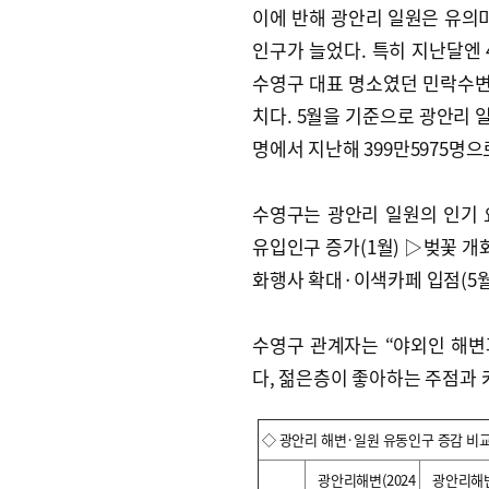
이에 반해 광안리 일원은 유의미
인구가 늘었다. 특히 지난달엔 
수영구 대표 명소였던 민락수
치다. 5월을 기준으로 광안리 일
명에서 지난해 399만5975명으
수영구는 광안리 일원의 인기
유입인구 증가(1월) ▷벚꽃 개
화행사 확대·이색카페 입점(5월
수영구 관계자는 “야외인 해변
다, 젊은층이 좋아하는 주점과 
◇ 광안리 해변·일원 유동인구 증감 비
광안리해변(2024
광안리해변(