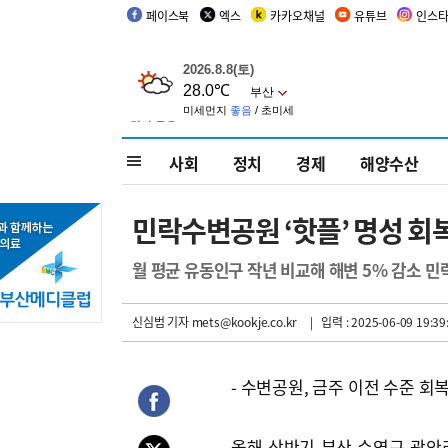
페이스북
엑스
카카오채널
유튜브
인스
사회
정치
경제
해양수산
민락수변공원 ‘핫플’ 명성 회
월 평균 유동인구 작년 비교해 해변 5% 감소 민
신심범 기자
mets@kookje.co.kr
| 입력 : 2025-06-09 19:39
- 수변공원, 금주 이전 수준 회
올해 상반기 부산 수영구 광안