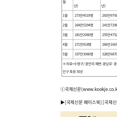
월
년)
년)
1월
273만4519명
265만979
2월
264만5294명
241만729
3월
281만2060명
255만475
4월
271만818명
266만166
5월
337만3060명
328만687
※자료=수영구/ 광안리 해변-광남로·광안
인구 측정 50곳
ⓒ국제신문(www.kookje.co.
▶
[국제신문 페이스북]
[국제신