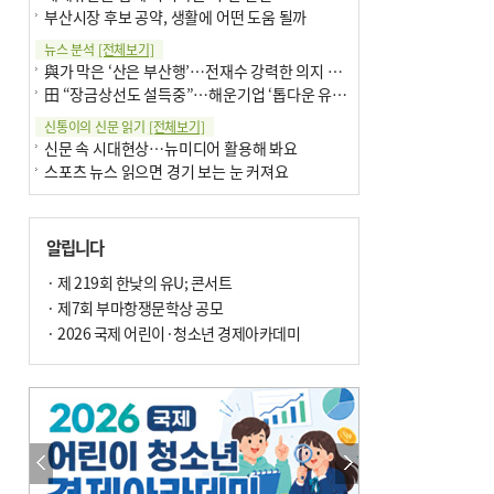
부산시장 후보 공약, 생활에 어떤 도움 될까
뉴스 분석
[전체보기]
與가 막은 ‘산은 부산행’…전재수 강력한 의지 표명 없인 공염불
田 “장금상선도 설득중”…해운기업 ‘톱다운 유치전’ 가속
신통이의 신문 읽기
[전체보기]
신문 속 시대현상…뉴미디어 활용해 봐요
스포츠 뉴스 읽으면 경기 보는 눈 커져요
어떻게 생각하십니까
[전체보기]
구·군 승진 축하화분 관행 없애자니 소상공인 울상
알립니다
3년째 병상에 있는 구의원…의정활동 못해도 월급 그대로
팩트체크
· 제 219회 한낮의 유U; 콘서트
[전체보기]
금정산 반려견 데리고 갈 수 있나…알아보니 ‘국립공원은 출입 불가’
· 제7회 부마항쟁문학상 공모
서울 도림천도 공업용수 활용한다는 사례, 정수 없이 한강물 공급…수질만 공업용수
· 2026 국제 어린이·청소년 경제아카데미
포토에세이
[전체보기]
연꽃 위 개개비
의령 한우산 털중나리
한 손 뉴스
[전체보기]
시민이 개발한 폭염 대응 앱 ‘그늘로’ 길안내 지도 등 인기
골목 맛집 발굴 고메 셀렉션…부산시, 페스티벌 시월 연계