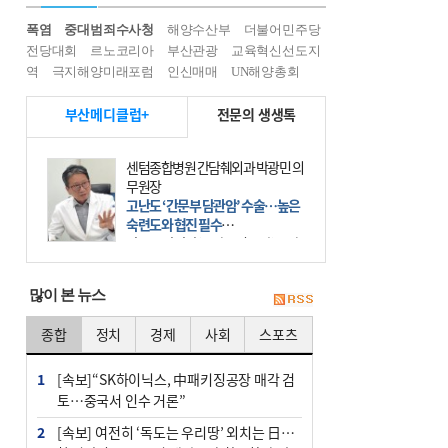
폭염
중대범죄수사청
해양수산부
더불어민주당
전당대회
르노코리아
부산관광
교육혁신선도지
역
극지해양미래포럼
인신매매
UN해양총회
부산메디클럽+
전문의 생생톡
센텀종합병원 간담췌외과 박광민 의
무원장
고난도 ‘간문부 담관암’ 수술…높은
숙련도와 협진 필수
간문부 담관암(클라츠킨 종양)은 좌
우 간에서 나오는, 담관(담즙 배출 경
로)이 합쳐지는 부위인 ‘간문부(肝門
많이 본 뉴스
部)’에 생기는 악성 종양이다. 간동맥
문맥 림프절 담
종합
정치
경제
사회
스포츠
1
[속보]“SK하이닉스, 中패키징공장 매각 검
토…중국서 인수 거론”
2
[속보] 여전히 ‘독도는 우리땅’ 외치는 日…