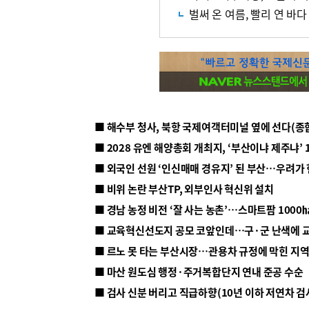
벌써 온 여름, 빨리 연 바다
■ 해수부 청사, 북항 국제여객터미널 옆에 선다(종
■ 2028 유엔 해양총회 개최지, ‘부산이냐 제주냐’ 
■ 외국인 선원 ‘인신매매 경유지’ 된 부산…우려가
■ 비위 논란 부산TP, 외부인사 혁신위 설치
■ 르노 못 타는 부산시장…관용차 규정에 막힌 지
■ 마산 원도심 행정·주거복합단지 연내 준공 수순