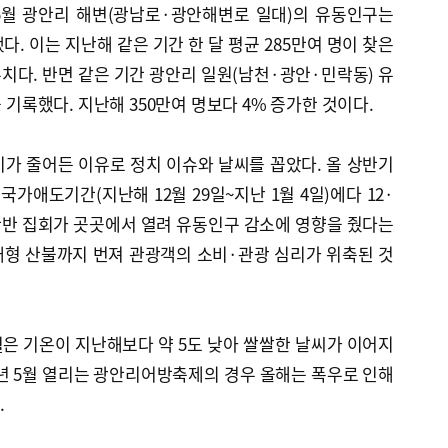
~5월 광안리 해변(광남로·광안해변로 일대)의 유동인구는
됐다. 이는 지난해 같은 기간 한 달 평균 285만여 명이 찾은
수치다. 반면 같은 기간 광안리 일원(남천·광안·민락동) 유
을 기록했다. 지난해 350만여 명보다 4% 증가한 것이다.
가 줄어든 이유로 정치 이슈와 날씨를 꼽았다. 올 상반기
국가애도기간(지난해 12월 29일~지난 1월 4일)에다 12·
찬반 집회가 곳곳에서 열려 유동인구 감소에 영향을 줬다는
대형 산불까지 번져 관광객의 소비·관광 심리가 위축된 것
월은 기온이 지난해보다 약 5도 낮아 쌀쌀한 날씨가 이어지
년 5월 열리는 광안리어방축제의 경우 올해는 폭우로 인해
.