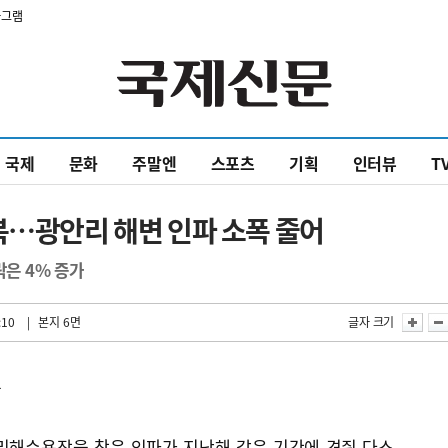
타그램
국제
문화
주말엔
스포츠
기획
인터뷰
T
복…광안리 해변 인파 소폭 줄어
락은 4% 증가
:10
| 본지 6면
글자 크기
복
리해수욕장을 찾은 인파가 지난해 같은 기간에 견줘 다소