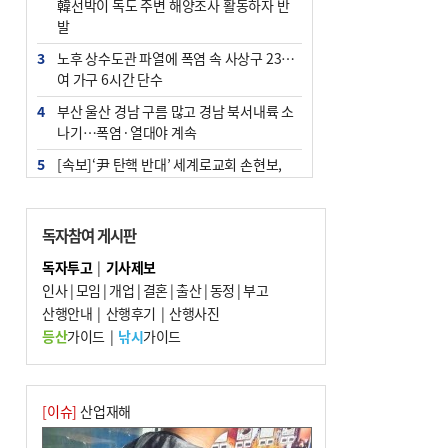
韓선박이 독도 주변 해양조사 활동하자 반
발
3
노후 상수도관 파열에 폭염 속 사상구 2300
여 가구 6시간 단수
4
부산 울산 경남 구름 많고 경남 북서내륙 소
나기…폭염·열대야 계속
5
[속보]‘尹 탄핵 반대’ 세계로교회 손현보,
백악관서 트럼프 접견
6
‘탄약 부족 사태’ 보도에 격노한 트럼프…
독자참여 게시판
군사기밀 유출자 색출 지시
독자투고
|
기사제보
7
부산 주유소 휘발유 평균가 ℓ당 1849원…
인사
|
모임
|
개업
|
결혼
|
출산
|
동정
|
부고
전주보다 3원 ↓
산행안내
|
산행후기
|
산행사진
8
[속보] ‘심판 성접대’ 논란 축구협회 공식 사
등산
가이드
|
낚시
가이드
과…“현재는 부적절 행위 없어”
9
1236회 로또 1등 11명…당첨금 각 24억4
000만 원
[이슈]
산업재해
10
서울 중랑구서 흉기 난동…60대 남성 2명