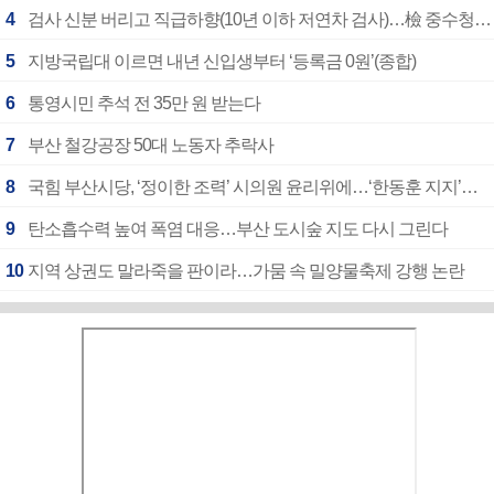
4
검사 신분 버리고 직급하향(10년 이하 저연차 검사)…檢 중수청행 기피
5
지방국립대 이르면 내년 신입생부터 ‘등록금 0원’(종합)
6
통영시민 추석 전 35만 원 받는다
7
부산 철강공장 50대 노동자 추락사
8
국힘 부산시당, ‘정이한 조력’ 시의원 윤리위에…‘한동훈 지지’도 신고접수
9
탄소흡수력 높여 폭염 대응…부산 도시숲 지도 다시 그린다
10
지역 상권도 말라죽을 판이라…가뭄 속 밀양물축제 강행 논란