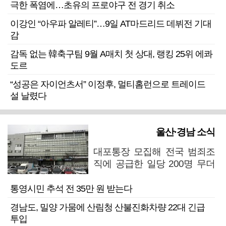
극한 폭염에…초유의 프로야구 전 경기 취소
이강인 “아우파 알레티”…9일 AT마드리드 데뷔전 기대
감
감독 없는 韓축구팀 9월 A매치 첫 상대, 랭킹 25위 에콰
도르
“성공은 자이언츠서” 이정후, 멀티홈런으로 트레이드
설 날렸다
울산·경남 소식
대포통장 모집해 전국 범죄조
직에 공급한 일당 200명 무더
기 검거
통영시민 추석 전 35만 원 받는다
경남도, 밀양 가뭄에 산림청 산불진화차량 22대 긴급
투입