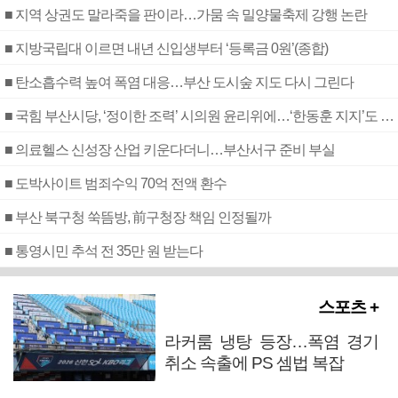
■ 지역 상권도 말라죽을 판이라…가뭄 속 밀양물축제 강행 논란
■ 지방국립대 이르면 내년 신입생부터 ‘등록금 0원’(종합)
■ 탄소흡수력 높여 폭염 대응…부산 도시숲 지도 다시 그린다
■ 국힘 부산시당, ‘정이한 조력’ 시의원 윤리위에…‘한동훈 지지’도 신고접수
■ 의료헬스 신성장 산업 키운다더니…부산서구 준비 부실
■ 도박사이트 범죄수익 70억 전액 환수
■ 부산 북구청 쑥뜸방, 前구청장 책임 인정될까
■ 통영시민 추석 전 35만 원 받는다
스포츠 +
라커룸 냉탕 등장…폭염 경기
취소 속출에 PS 셈법 복잡