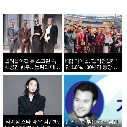
빨려들어갈 듯 스크린 속
K팝 아이돌, '밀리언셀러'
시공간 변주…놀란의 메시
단 1.6%…30년간 등장
지는 ‘전쟁 속죄’
1182개팀 전수조사
‘라이징 스타’ 배우 김민하,
친일 논란 빚은 가수 남인