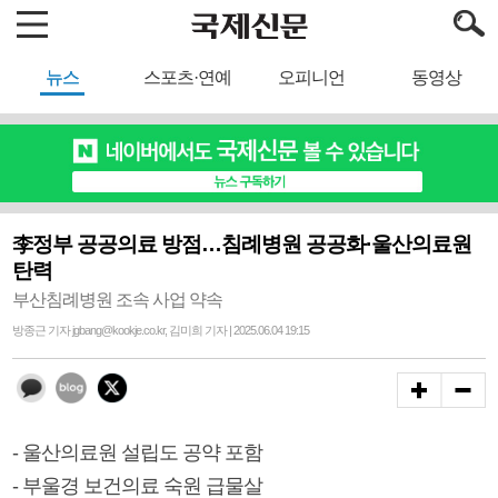
뉴스
스포츠·연예
오피니언
동영상
李정부 공공의료 방점…침례병원 공공화·울산의료원
탄력
부산침례병원 조속 사업 약속
방종근 기자 jgbang@kookje.co.kr, 김미희 기자 | 2025.06.04 19:15
- 울산의료원 설립도 공약 포함
- 부울경 보건의료 숙원 급물살