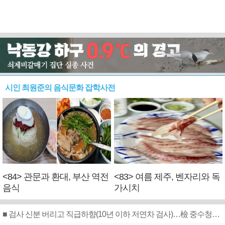
시인 최원준의 음식문화 잡학사전
<84> 관문과 환대, 부산 역전
<83> 여름 제주, 벤자리와 독
음식
가시치
■ 검사 신분 버리고 직급하향(10년 이하 저연차 검사)…檢 중수청행 기피