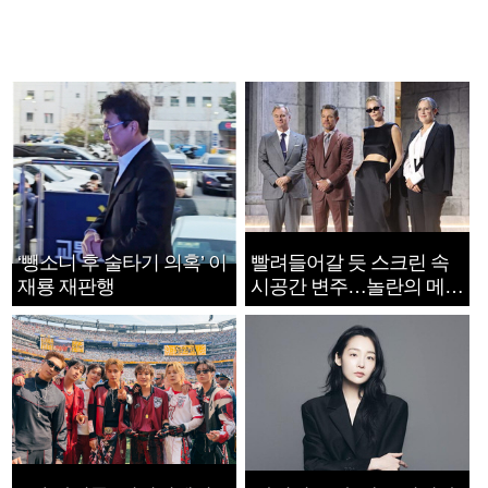
‘뺑소니 후 술타기 의혹’ 이
빨려들어갈 듯 스크린 속
재룡 재판행
시공간 변주…놀란의 메시
지는 ‘전쟁 속죄’