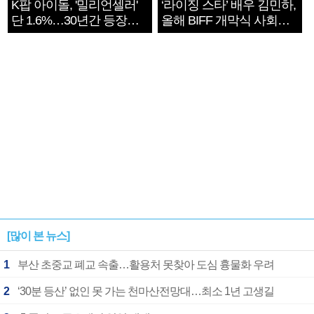
K팝 아이돌, '밀리언셀러'
‘라이징 스타’ 배우 김민하,
단 1.6%…30년간 등장
올해 BIFF 개막식 사회자
1182개팀 전수조사
확정
[많이 본 뉴스]
1
부산 초중교 폐교 속출…활용처 못찾아 도심 흉물화 우려
2
‘30분 등산’ 없인 못 가는 천마산전망대…최소 1년 고생길