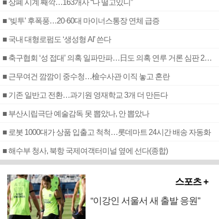
■ 상폐 시계 째깍…163개사 “나 떨고있니”
■ ‘빚투’ 후폭풍…20·60대 마이너스통장 연체 급증
■ 국내 대형로펌도 ‘생성형 AI’ 쓴다
■ 축구협회 ‘성 접대’ 의혹 일파만파…日도 의혹 연루 거론 심판 2명 조사
■ 근무여건 깜깜이 중수청…檢수사관 이직 놓고 혼란
■ 기존 일반고 전환…과기원 영재학교 3개 더 만든다
■ 부산시립극단 예술감독 못 뽑았나, 안 뽑았나
■ 로봇 1000대가 상품 입출고 척척…롯데마트 24시간 배송 자동화
■ 해수부 청사, 북항 국제여객터미널 옆에 선다(종합)
스포츠 +
“이강인 서울서 새 출발 응원”