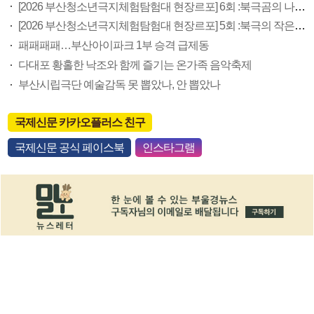
[2026 부산청소년극지체험탐험대 현장르포] 6회 :북극곰의 나라, 마을 밖으로 나갈 때는 총을 챙겨야
[2026 부산청소년극지체험탐험대 현장르포] 5회 :북극의 작은 사냥꾼
패패패패…부산아이파크 1부 승격 급제동
다대포 황홀한 낙조와 함께 즐기는 온가족 음악축제
부산시립극단 예술감독 못 뽑았나, 안 뽑았나
국제신문 카카오플러스 친구
국제신문 공식 페이스북
인스타그램