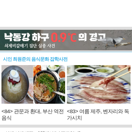
시인 최원준의 음식문화 잡학사전
<84> 관문과 환대, 부산 역전
<83> 여름 제주, 벤자리와 독
음식
가시치