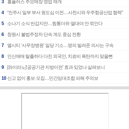
3
홈플러스 주요매장 영업 재개
4
“진주시 일부 부서 원도심 이전…사천시와 우주항공산업 협력”
5
소나기 소식 반갑지만…찜통더위·열대야 안 꺾인다
6
창원시 불법주정차 단속 계도 중심 전환
7
엘시티 ‘사무장병원’ 일당 기소…명의 빌려준 의사는 구속
8
인신매매 탈출하다 다친 외국인, 치료비 폭탄까지 맞을뻔
9
[와이라노]‘공공기관 지방이전’ 효과 있었나 살펴보니
10
신고 없이 홍보·모집…민간임대조합 피해 주의보