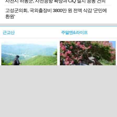
사천시 하동군, 사천공항 확장과 CIQ 설치 공동 건의
고성군의회, 국외출장비 3800만 원 전액 삭감 '군민에
환원'
근교산
주말엔&라이프
근교산&그너머…상주·문경
폭염보다 더 뜨거워라…100
청화산~시루봉
일을 붉게 불태울 ‘선비정신’
피었네
PC버전
엑스
페이스북
Copyright ⓒ 2015 All rights reserved by 국제신문