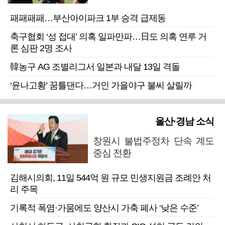
패패패패…부산아이파크 1부 승격 급제동
축구협회 ‘성 접대’ 의혹 일파만파…日도 의혹 연루 거
론 심판 2명 조사
韓농구 AG 조별리그서 일본과 내달 13일 격돌
‘윤나고황’ 꿈틀댄다…거인 가을야구 불씨 살릴까
울산·경남 소식
창원시 불법주정차 단속 계도
중심 전환
김해시의회, 11일 544억 원 규모 민생지원금 조례안 처
리 주목
기록적 폭염·가뭄에도 양산시 가축 폐사 ‘낮은 수준’