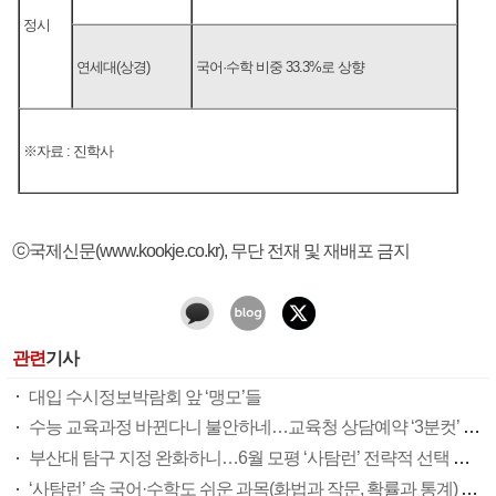
정시
연세대(상경)
국어·수학 비중 33.3%로 상향
※자료 : 진학사
ⓒ국제신문(www.kookje.co.kr), 무단 전재 및 재배포 금지
관련
기사
대입 수시정보박람회 앞 ‘맹모’들
수능 교육과정 바뀐다니 불안하네…교육청 상담예약 ‘3분컷’ 마감
부산대 탐구 지정 완화하니…6월 모평 ‘사탐런’ 전략적 선택 확산
‘사탐런’ 속 국어·수학도 쉬운 과목(화법과 작문, 확률과 통계) 쏠림…영어 1등급 고작 4.13%