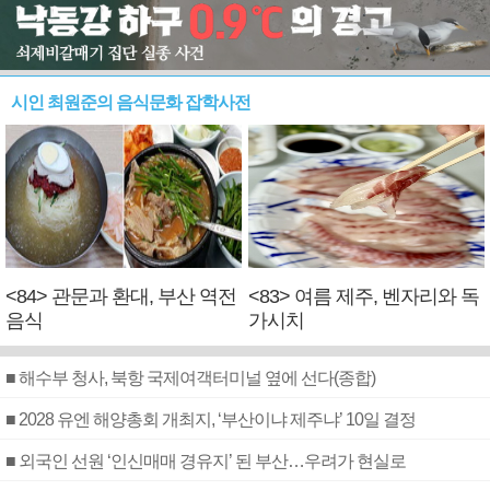
시인 최원준의 음식문화 잡학사전
<84> 관문과 환대, 부산 역전
<83> 여름 제주, 벤자리와 독
음식
가시치
■ 해수부 청사, 북항 국제여객터미널 옆에 선다(종합)
■ 2028 유엔 해양총회 개최지, ‘부산이냐 제주냐’ 10일 결정
■ 외국인 선원 ‘인신매매 경유지’ 된 부산…우려가 현실로