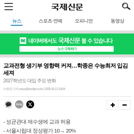
뉴스
스포츠·연예
오피니언
동영상
교과전형 생기부 영향력 커져…학종은 수능최저 입김
세져
2027학년도 대입 주요 변화
이유진 기자 eeuu@kookje.co.kr | 2025.05.13 19:04
- 성균관대 재수생에 교과 허용
- 서울시립대 정성평가 10→ 20%