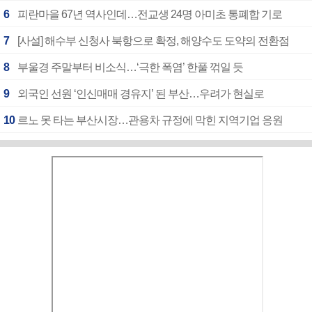
6
피란마을 67년 역사인데…전교생 24명 아미초 통폐합 기로
7
[사설] 해수부 신청사 북항으로 확정, 해양수도 도약의 전환점
8
부울경 주말부터 비소식…‘극한 폭염’ 한풀 꺾일 듯
9
외국인 선원 ‘인신매매 경유지’ 된 부산…우려가 현실로
10
르노 못 타는 부산시장…관용차 규정에 막힌 지역기업 응원