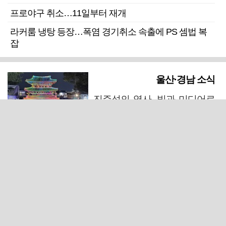
프로야구 취소…11일부터 재개
라커룸 냉탕 등장…폭염 경기취소 속출에 PS 셈법 복
잡
울산·경남 소식
진주성의 역사, 빛과 미디어로
되살아난다
마산 원도심 행정·주거복합단지 연내 준공 수순
폭염에 온열질환 등 안전사고 우려… 양산시, '어필 레
이스' 취소
창녕 중부내륙고속도로서 포탄 발견…살상력 없는 모
의탄으로 밝혀져
입원환자가 연달아 사망한 울산 한 정신의료기관 폐원