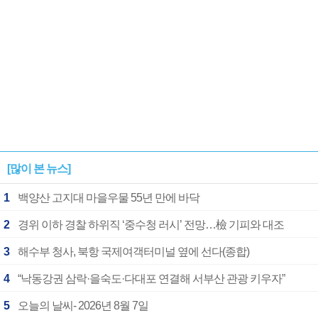
[많이 본 뉴스]
1
백양산 고지대 마을우물 55년 만에 바닥
2
경위 이하 경찰 하위직 ‘중수청 러시’ 전망…檢 기피와 대조
3
해수부 청사, 북항 국제여객터미널 옆에 선다(종합)
4
“낙동강권 삼락·을숙도·다대포 연결해 서부산 관광 키우자”
5
오늘의 날씨- 2026년 8월 7일