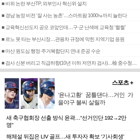
■ 비위 논란 부산TP, 외부인사 혁신위 설치
■ 경남 농정 비전 ‘잘 사는 농촌’…스마트팜 1000㏊까지 늘린다
■ 교육혁신선도지 공모 코앞인데…구·군 난색에 교육청 ‘쩔쩔’
■ 르노 못 타는 부산시장…관용차 규정에 막힌 지역기업 응원
■ 마산 원도심 행정·주거복합단지 연내 준공 수순
■ 검사 신분 버리고 직급하향(10년 이하 저연차 검사)…檢 중수청행 기피
스포츠 +
‘윤나고황’ 꿈틀댄다…거인 가
을야구 불씨 살릴까
새 축구협회장 선출 방식 윤곽…“선거인단 192→2만
명”
해체설 뒤집은 LIV 골프…새 투자자 확보 ‘기사회생’