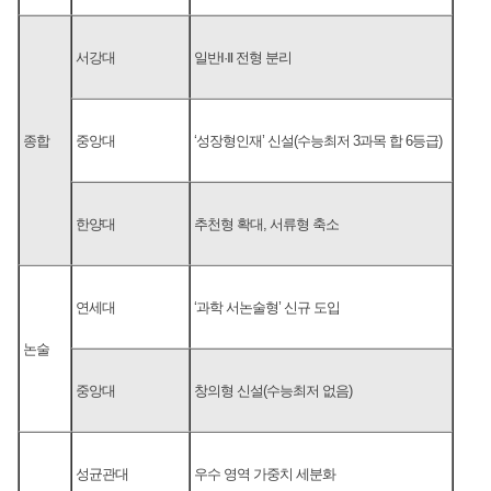
서강대
일반Ⅰ·Ⅱ 전형 분리
종합
중앙대
‘성장형인재’ 신설(수능최저 3과목 합 6등급)
한양대
추천형 확대, 서류형 축소
연세대
‘과학 서논술형’ 신규 도입
논술
중앙대
창의형 신설(수능최저 없음)
성균관대
우수 영역 가중치 세분화