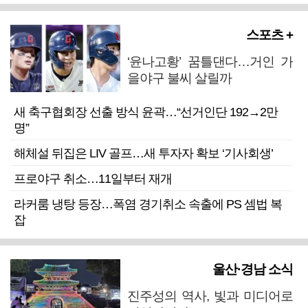
스포츠 +
‘윤나고황’ 꿈틀댄다…거인 가
을야구 불씨 살릴까
새 축구협회장 선출 방식 윤곽…“선거인단 192→2만
명”
해체설 뒤집은 LIV 골프…새 투자자 확보 ‘기사회생’
프로야구 취소…11일부터 재개
라커룸 냉탕 등장…폭염 경기취소 속출에 PS 셈법 복
잡
울산·경남 소식
진주성의 역사, 빛과 미디어로