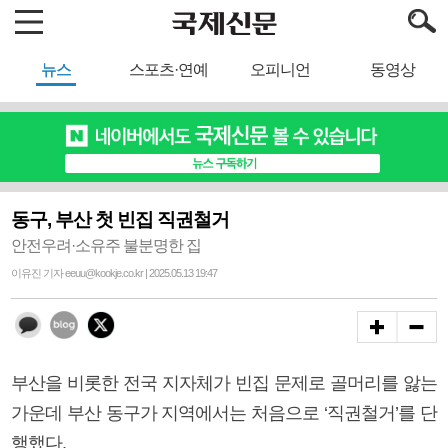
뉴스
스포츠·연예
오피니언
동영상
동구, 부산 첫 빈집 직권철거
안전우려·소유주 불분명한 집
이유진 기자 eeuu@kookje.co.kr | 2025.05.13 19:47
부산을 비롯한 전국 지자체가 빈집 문제로 골머리를 앓는
가운데 부산 동구가 지역에서는 처음으로 ‘직권철거’를 단
행했다.