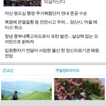
되살아난다
마산 원도심 행정·주거복합단지 연내 준공 수순
폭염에 온열질환 등 안전사고 우려… 양산시, '어필 레
이스' 취소
창녕 중부내륙고속도로서 포탄 발견…살상력 없는 모
의탄으로 밝혀져
입원환자가 연달아 사망한 울산 한 정신의료기관 폐원
전망
근교산
주말엔&라이프