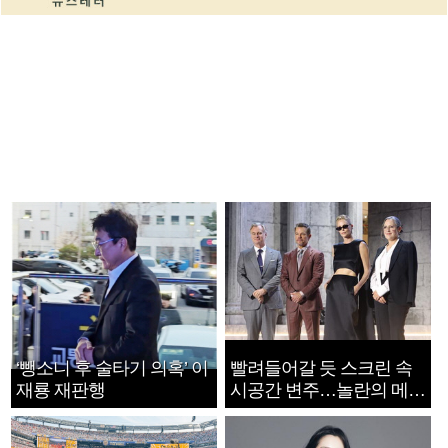
‘뺑소니 후 술타기 의혹’ 이
빨려들어갈 듯 스크린 속
재룡 재판행
시공간 변주…놀란의 메시
지는 ‘전쟁 속죄’