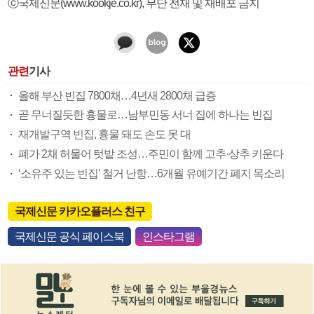
ⓒ국제신문(www.kookje.co.kr), 무단 전재 및 재배포 금지
관련
기사
올해 부산 빈집 7800채…4년새 2800채 급증
곧 무너질듯한 흉물로…남부민동 서너 집에 하나는 빈집
재개발구역 빈집, 흉물 돼도 손도 못 대
폐가 2채 허물어 텃밭 조성…주민이 함께 고추·상추 키운다
‘소유주 있는 빈집’ 철거 난항…6개월 유예기간 폐지 목소리
국제신문 카카오플러스 친구
국제신문 공식 페이스북
인스타그램