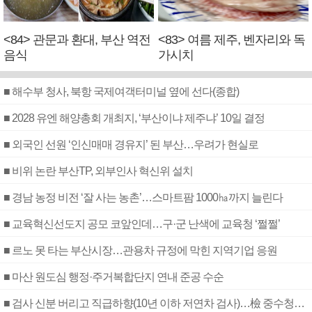
<84> 관문과 환대, 부산 역전
<83> 여름 제주, 벤자리와 독
음식
가시치
■ 해수부 청사, 북항 국제여객터미널 옆에 선다(종합)
■ 2028 유엔 해양총회 개최지, ‘부산이냐 제주냐’ 10일 결정
■ 외국인 선원 ‘인신매매 경유지’ 된 부산…우려가 현실로
■ 비위 논란 부산TP, 외부인사 혁신위 설치
■ 경남 농정 비전 ‘잘 사는 농촌’…스마트팜 1000㏊까지 늘린다
■ 교육혁신선도지 공모 코앞인데…구·군 난색에 교육청 ‘쩔쩔’
■ 르노 못 타는 부산시장…관용차 규정에 막힌 지역기업 응원
■ 마산 원도심 행정·주거복합단지 연내 준공 수순
■ 검사 신분 버리고 직급하향(10년 이하 저연차 검사)…檢 중수청행 기피