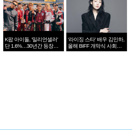
K팝 아이돌, '밀리언셀러'
‘라이징 스타’ 배우 김민하,
단 1.6%…30년간 등장
올해 BIFF 개막식 사회자
1182개팀 전수조사
확정