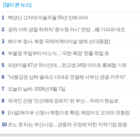
[많이 본 뉴스]
1
백양산 고지대 마을우물 55년 만에 바닥
2
경위 이하 경찰 하위직 ‘중수청 러시’ 전망…檢 기피와 대조
3
해수부 청사, 북항 국제여객터미널 옆에 선다(종합)
4
부울경 주말부터 비소식…‘극한 폭염’ 한풀 꺾일 듯
5
피란마을 67년 역사인데…전교생 24명 아미초 통폐합 기로
6
“낙동강권 삼락·을숙도·다대포 연결해 서부산 관광 키우자”
7
오늘의 날씨- 2026년 8월 7일
8
외국인 선원 ‘인신매매 경유지’ 된 부산…우려가 현실로
9
[사설] 해수부 신청사 북항으로 확정, 해양수도 도약의 전환점
10
르노 못 타는 부산시장…관용차 규정에 막힌 지역기업 응원