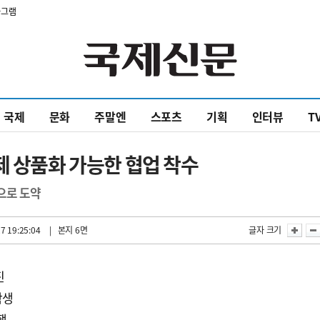
타그램
국제
문화
주말엔
스포츠
기획
인터뷰
T
제 상품화 가능한 협업 착수
으로 도약
7 19:25:04
| 본지 6면
글자 크기
진
학생
행