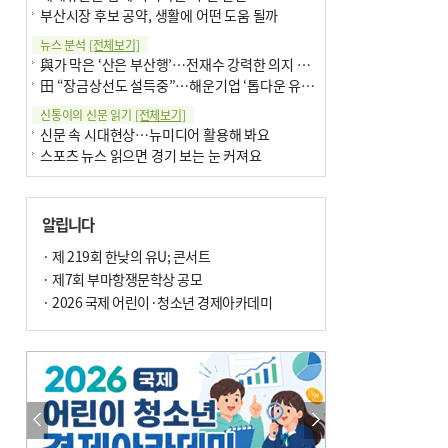
부산시장 후보 공약, 생활에 어떤 도움 될까
뉴스 분석
[전체보기]
與가 막은 ‘산은 부산행’…전재수 강력한 의지 표명 없인 공염불
田 “장금상선도 설득중”…해운기업 ‘톱다운 유치전’ 가속
신통이의 신문 읽기
[전체보기]
신문 속 시대현상…뉴미디어 활용해 봐요
스포츠 뉴스 읽으면 경기 보는 눈 커져요
어떻게 생각하십니까
[전체보기]
구·군 승진 축하화분 관행 없애자니 소상공인 울상
알립니다
3년째 병상에 있는 구의원…의정활동 못해도 월급 그대로
팩트체크
· 제 219회 한낮의 유U; 콘서트
[전체보기]
금정산 반려견 데리고 갈 수 있나…알아보니 ‘국립공원은 출입 불가’
· 제7회 부마항쟁문학상 공모
서울 도림천도 공업용수 활용한다는 사례, 정수 없이 한강물 공급…수질만 공업용수
· 2026 국제 어린이·청소년 경제아카데미
포토에세이
[전체보기]
연꽃 위 개개비
의령 한우산 털중나리
한 손 뉴스
[전체보기]
시민이 개발한 폭염 대응 앱 ‘그늘로’ 길안내 지도 등 인기
골목 맛집 발굴 고메 셀렉션…부산시, 페스티벌 시월 연계