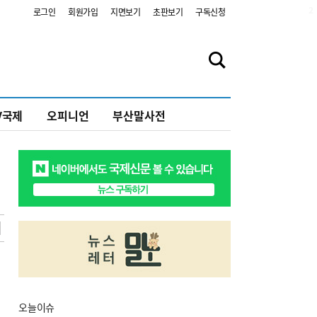
2
로그인
회원가입
지면보기
초판보기
구독신청
V국제
오피니언
부산말사전
오늘
이슈