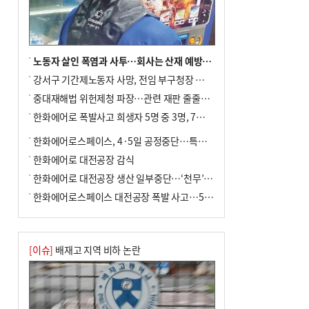
전닉스 ETF 이후 발생"
노동자 살인 폭염과 사투…회사는 산재 예방·전기료 절감 전력
강서구 기간제노동자 사망, 전임 부구청장 檢 송치
중대재해법 위헌제청 파장…관련 재판 줄줄이 브레이크
한화에어로 폭발사고 희생자 5명 중 3명, 7일 영면
한화에어로스페이스, 4·5일 공정중단…특별 안전점검
한화에어로 대전공장 감식
한화에어로 대전공장 생산 일부중단…‘천무’ 수출 비상
한화에어로스페이스 대전공장 폭발 사고…5명 사망·2명 부상(종합)
[이슈]
배재고 지역 비하 논란