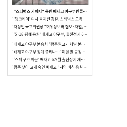
"스타벅스 가야지" 응원 배재고 야구부원들, 학교서 징계 처분
‘탱크데이’ 다시 불지핀 경찰, 스타벅스 모욕 혐의 압수수색
차정인 국교위원장 “허위정보와 혐오·차별, 학교 교실까지 유입"
‘5·18 폄훼 응원’ 배재고 야구부, 출전정지 6개월→1개월 감경
배재고 야구부 불송치 “광주일고가 처벌 불원 의사 표해”
배재고 야구부 징계 풀리나…“이달 말 공정위서 재심의”
‘스벅 구호 파문’ 배재고 6개월 출전정지 재심 신청키로
광주 찾아 고개 숙인 배재고 “지역 비하 응원 잘못”(종합)