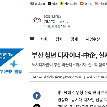
페이스북
엑스
카카오채널
유튜브
인스
사회
정치
경제
해양수산
부산 청년 디자이너-中企, 실
도시디자인이 부산 바꾼다 <하> 지·산·학 협력
밀라노=김미희 기자
maha@kookje.co.kr
| 입력 : 2025-04-2
- 市, 올해 실무형 산학 협력 추
- 경성대·동서대 디자인 전공 
- 기업이 제시한 과제로 업무수