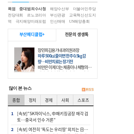
폭염
중대범죄수사청
해양수산부
더불어민주당
전당대회
르노코리아
부산관광
교육혁신선도지
역
극지해양미래포럼
인신매매
UN해양총회
부산메디클럽+
전문의 생생톡
장민희김용기내과의원과장
하루 500㎉ 줄이면 한주 0.5㎏ 감
량…비만치료는 장기전
비만은 이제 더는 체중이나 체형의 문
제가 아니다. 하나의 질병으로 인지
하고 치료와 관리를 해야 한다. 세계
보건기구(WHO)는 이미 1994년 비만
많이 본 뉴스
을 인류의 중요한
종합
정치
경제
사회
스포츠
1
[속보]“SK하이닉스, 中패키징공장 매각 검
토…중국서 인수 거론”
2
[속보] 여전히 ‘독도는 우리땅’ 외치는 日…