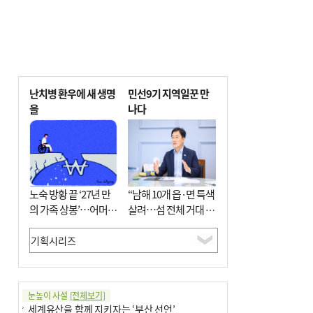
난치병 환우에 새 생명
민선9기 지역일꾼 만
을
나다
노숙 방황 끝 ‘27년 만
“남해 10개 읍·면 특색
의 가족 상봉’…어머니
살려…섬 전체 거대 정
와 행복 꿈꿔
원으로 조성”
눈높이 사설
[전체보기]
세계유산을 함께 지키자는 ‘부산 선언’