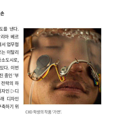
맞손
도를 낸다.
탈리아 베르
브에서 업무협
모는 이탈리
중소도시로,
있다. 이번
 중인 ‘부
 전략의 하
디자인 ▷디
미래 디자인
구축하기 위
CIID 학생의 작품 ‘가면’.