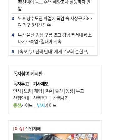
韓선박이 독도 주변 해양조사 활동하자 반
발
3
노후 상수도관 파열에 폭염 속 사상구 2300
여 가구 6시간 단수
4
부산 울산 경남 구름 많고 경남 북서내륙 소
나기…폭염·열대야 계속
5
[속보]‘尹 탄핵 반대’ 세계로교회 손현보,
백악관서 트럼프 접견
6
‘탄약 부족 사태’ 보도에 격노한 트럼프…
독자참여 게시판
군사기밀 유출자 색출 지시
독자투고
|
기사제보
7
부산 주유소 휘발유 평균가 ℓ당 1849원…
인사
|
모임
|
개업
|
결혼
|
출산
|
동정
|
부고
전주보다 3원 ↓
산행안내
|
산행후기
|
산행사진
8
[속보] ‘심판 성접대’ 논란 축구협회 공식 사
등산
가이드
|
낚시
가이드
과…“현재는 부적절 행위 없어”
9
서울 중랑구서 흉기 난동…60대 남성 2명
사망
[이슈]
산업재해
10
"올해 코스피 사이드카 43회 중 25회는 삼